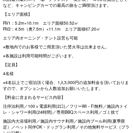
など、キャンピングカーでの最高の旅をご満喫頂けます。
【エリア面積】
RV1：5.2m×10.1m エリア面積50.52㎡
RV2：4.5m（奥7.5m）×11.1m エリア面積67.20㎡
エリア内オーニング・テント設営も可能
※敷地内でのお客様でご用意頂いた焚火等は出来ません。
※各施設は利用可能時間がございます。
【定員】
4名様
※4名以上でご宿泊頂く場合、1人3,000円の追加料金を頂いておりま
すので、オプションから人数追加お願いいたします。
【料金に含まれるサービス内容】
注停泊利用／100ｖ電源利用(2口)／フリーWi－Fi無料／施設内トイ
レ・シャワー利用(24時間)／専用BBQスペース利用／ゴミ捨て
施設内大浴場利用／施設内サウナ利用／施設内プール利用(夏季限
定）／ペット同伴OK・ドッグラン利用／その他無料サービス（プラ
ンに記載）