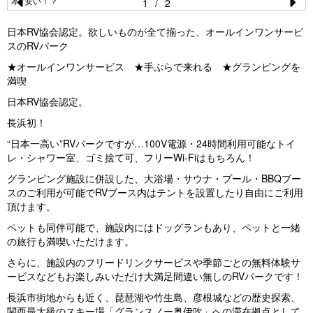
本1安い！？
1
/
2
Pr
N
日本RV協会認定。欲しいものが全て揃った、オールインワンサービ
e
e
スのRVパーク
vi
xt
★オールインワンサービス ★手ぶらで来れる ★グランピングを
o
満喫
u
日本RV協会認定。
s
長浜初！
“日本一高い”RVパークですが…100V電源・24時間利用可能なトイ
レ・シャワー室、ゴミ捨て可、フリーWi-Fiはもちろん！
グランピング施設に併設した、大浴場・サウナ・プール・BBQブー
スのご利用が可能でRVブース内はテントを設置したり自由にご利用
頂けます。
ペットも同伴可能で、施設内にはドッグランもあり、ペットと一緒
の旅行も満喫いただけます。
さらに、施設内のフリードリンクサービスや季節ごとの無料体験サ
ービスなどもお楽しみいただけ大満足間違い無しのRVパークです！
長浜市街地からも近く、琵琶湖や竹生島、彦根城などの歴史探索、
関西最大級のスキー場「グランスノー奥伊吹」への滞在拠点として