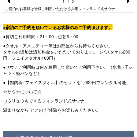
1
/
2
Pr
N
ご宿泊のお客様は皆様ご利用いただける共用フィンランド式サウナ
e
e
vi
xt
※宿泊のご予約を頂いているお客様のみご予約頂けます。
o
●貸切ご利用時間：21：00～翌朝6：00
u
●タオル・アメニティー等はお部屋からお持ちください。
タオルの追加は追加料金をいただいております。（バスタオル200
s
円、フェイスタオル100円）
●サウナご利用時は何か着用して頂いてご利用下さい。（水着・Tシ
ャツ・短パンなど）
●【館内着+フェイスタオル】のセットを1,000円でレンタル可能。
☆サウナについて☆
ロウリュウもできるフィンランド式サウナ
温まりながら‟ととのう”体験をお楽しみください。