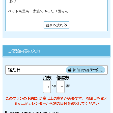
あり
ベッドも畳も、家族でゆったり団らん
続きを読む
■定員：5名
■広さ：41㎡＋バルコニー7㎡
■仕様：バス・トイレ/禁煙/セミダブルベッド（1200×2000＊
2台）
3名様以降は、お布団（セルフ）となります。
ご宿泊内容の入力
■設備:プライベートバルコニー/無料Wi-Fi/テレビ/テーブル/イ
ス/ミニ冷蔵庫/湯沸かしポット/ReFaヘアドライヤー
■アメニティ:湯あみかご/バスタオル/フェイスタオル/館内着/
たび靴下/歯ブラシセット/マウスウォッシュ/コットン・綿
宿泊日
宿泊日/お部屋の変更
棒・髪ゴム/カミソリ/ヘアブラシ/シャワーキャップ/ボディタ
泊数
部屋数
オル/サウナハット/シャンプー/リンス/ボディーソープ
泊
室
旧：和洋室【301】※バス・トイレ付き
このプランの予約には1室以上の空きが必要です。 宿泊日を変え
るか上記カレンダーから別の日付を選択してください