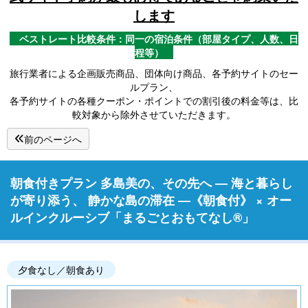
します
ベストレート比較条件：同一の宿泊条件（部屋タイプ、人数、日
程等）
旅行業者による企画販売商品、団体向け商品、各予約サイトのセー
ルプラン、
各予約サイトの各種クーポン・ポイントでの割引後の料金等は、比
較対象から除外させていただきます。
前のページへ
朝食付きプラン 多島美の、その先へ ― 海と暮らし
が寄り添う、 静かな島の滞在 ―《朝食付》 × オー
ルインクルーシブ「まるごとおもてなし®」
夕食なし／朝食あり