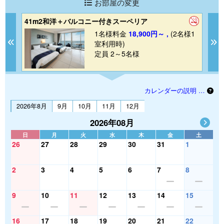
お部屋の変更
41m2和洋＋バルコニー付きスーペリア
1
1
1名様料金
18,900円～ ,
(2名様1
Previous
N
室利用時)
定員 2～5名様
カレンダーの説明 …
2026年8月
9月
10月
11月
12月
2026年08月
日
月
火
水
木
金
土
26
27
28
29
30
31
1
2
3
4
5
6
7
8
9
10
11
12
13
14
15
16
17
18
19
20
21
22