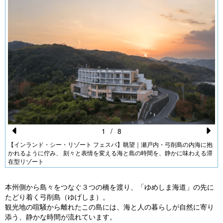
1
/
8
Pr
N
【インランド・シー・リゾート フェスパ】眺望｜瀬戸内・弓削島の内海に抱
かれるように佇み、 刻々と表情を変える海と島の時間を、静かに味わえる滞
e
e
在型リゾート
vi
xt
o
本州側から島々をつなぐ３つの橋を渡り、「ゆめしま海道」の先に
たどり着く弓削島（ゆげしま）。
u
観光地の喧騒から離れたこの島には、海と人の暮らしが自然に寄り
s
添う、静かな時間が流れています。