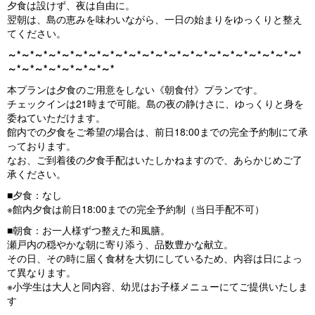
夕食は設けず、夜は自由に。
翌朝は、島の恵みを味わいながら、一日の始まりをゆっくりと整え
てください。
～*～*～*～*～*～*～*～*～*～*～*～*～*～*～*～*～*～*～*～*～*～*
～*～*～*～*～*～*～*～*
本プランは夕食のご用意をしない《朝食付》プランです。
チェックインは21時まで可能。島の夜の静けさに、ゆっくりと身を
委ねていただけます。
館内での夕食をご希望の場合は、前日18:00までの完全予約制にて承
っております。
なお、ご到着後の夕食手配はいたしかねますので、あらかじめご了
承ください。
■夕食：なし
※館内夕食は前日18:00までの完全予約制（当日手配不可）
■朝食：お一人様ずつ整えた和風膳。
瀬戸内の穏やかな朝に寄り添う、品数豊かな献立。
その日、その時に届く食材を大切にしているため、内容は日によっ
て異なります。
※小学生は大人と同内容、幼児はお子様メニューにてご提供いたしま
す