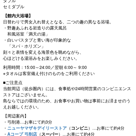
ダブル
セミダブル
【館内大浴場】
日替わりで男女入れ替えとなる、二つの趣の異なる浴場。
・野趣あふれる岩造りの露天風呂
和風浴室「満天の湯」
・白いバスタブと青い海が印象的な
「スパ・ホリズン」
刻々と表情を変える海景色を眺めながら、
心ほどける湯浴みをお楽しみください。
利用時間：15:00～24:00／翌朝 6:00～ 9:00
※タオルは客室備え付けのものをご利用ください
■ご注意点
当館周辺（徒歩圏内）には、食事処や24時間営業のコンビニエンス
ストアはございません。
島ならではの環境のため、お食事やお買い物は事前にお済ませのう
えお越しください。
【周辺案内】
・弓削港…お車にて約3分
・
ニューヤマザキデイリーストア
（
コンビニ
）…お車にて約4分
・
Aコープ 弓削店
（
スーパー
）…お車にて約4分