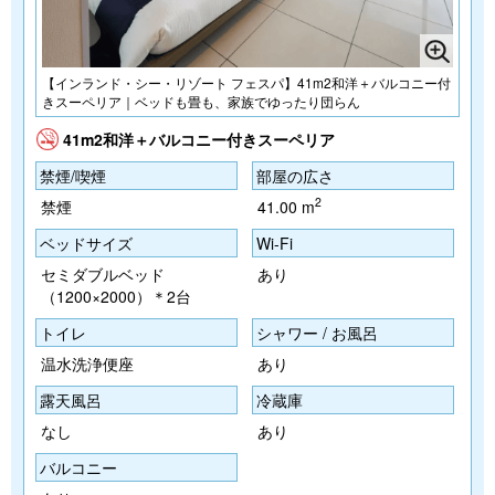
【インランド・シー・リゾート フェスパ】41m2和洋＋バルコニー付
きスーペリア｜ベッドも畳も、家族でゆったり団らん
41m2和洋＋バルコニー付きスーペリア
禁煙/喫煙
部屋の広さ
2
禁煙
41.00 m
ベッドサイズ
Wi-Fi
セミダブルベッド
あり
（1200×2000）＊2台
トイレ
シャワー / お風呂
温水洗浄便座
あり
露天風呂
冷蔵庫
なし
あり
バルコニー