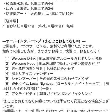
・松原海水浴場…お車にて約4分
・ゆめしま海道…お車にて約3分
・防波堤アート「天の花」…お車にて約15分
【駐車場】
50台(第1駐車場17台 第2駐車場33台) 無料
―オールインクルーシブ（まるごとおもてなし®）―
ご滞在中、7つのサービスを、無料でご利用いただけます。
館内での過ごし方が、ますますお得に、快適に、おもしろく！
［1］Welcome Drink｜地元果実他アルコール含むドリンク各種
［2］Welcome Food｜地元岩城島で採れたレモン窯焼きピザ*
［3］選べる館内着と寝具｜お好みに合わせて
［4］湯上りアイスキャンディー
［5］シャンプーバー｜その日の気分に合わせてどうぞ
［6］BARタイム Local Nightcap（ローカル・ナイトキャップ）｜釜
上げしらすのお茶漬け*（一例）
［7］アクティビティ｜朝ヨガ／ピンポン／サイクリング
*まるごとおもてなし内容については予告なく変更となる場合がござ
います。
*時間帯によってご利用いただけないサービスもございますのでご了