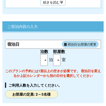
続きを読む
■定員：3名
■広さ：広さ37㎡＋バルコニー5㎡
■仕様：露天風呂・バス・トイレ/禁煙/セミダブルベッド
（1200×2000＊2台）
3名様目は、ソファーベッドとなります。
ご宿泊内容の入力
■設備:プライベートバルコニー/無料Wi-Fi/テレビ/テーブル/イ
ス/ソファ/ミニ冷蔵庫/湯沸かしポット/ReFaヘアドライヤー
■アメニティ:湯あみかご/バスタオル/フェイスタオル/館内着/
たび靴下/歯ブラシセット/マウスウォッシュ/コットン・綿
宿泊日
宿泊日/お部屋の変更
棒・髪ゴム/カミソリ/ヘアブラシ/シャワーキャップ/ボディタ
泊数
部屋数
オル/サウナハット/シャンプー/リンス/ボディーソープ
泊
室
旧：特別洋室ツイン【306/307】※露天風呂・トイレ付き
このプランの予約には1室以上の空きが必要です。 宿泊日を変え
るか上記カレンダーから別の日付を選択してください
ご利用人数を入力してください。
お部屋の定員: 2～3名様