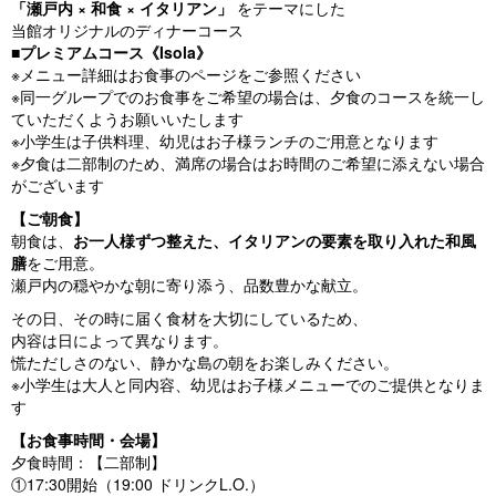
「瀬戸内 × 和食 × イタリアン」
をテーマにした
当館オリジナルのディナーコース
■
プレミアムコース《Isola》
※メニュー詳細はお食事のページをご参照ください
※同一グループでのお食事をご希望の場合は、夕食のコースを統一し
ていただくようお願いいたします
※小学生は子供料理、幼児はお子様ランチのご用意となります
※夕食は二部制のため、満席の場合はお時間のご希望に添えない場合
がございます
【ご朝食】
朝食は、
お一人様ずつ整えた、イタリアンの要素を取り入れた和風
膳
をご用意。
瀬戸内の穏やかな朝に寄り添う、品数豊かな献立。
その日、その時に届く食材を大切にしているため、
内容は日によって異なります。
慌ただしさのない、静かな島の朝をお楽しみください。
※小学生は大人と同内容、幼児はお子様メニューでのご提供となりま
す
【お食事時間・会場】
夕食時間：【二部制】
①17:30開始（19:00 ドリンクL.O.）