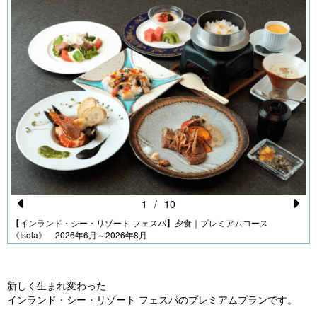
1
/
10
Pr
N
【インランド・シー・リゾート フェスパ】夕食｜プレミアムコース
《Isola》 2026年6月～2026年8月
e
e
vi
xt
o
新しく生まれ変わった
インランド・シー・リゾート フェスパのプレミアムプランです。
u