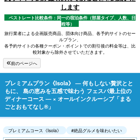
します
ベストレート比較条件：同一の宿泊条件（部屋タイプ、人数、日
程等）
旅行業者による企画販売商品、団体向け商品、各予約サイトのセー
ルプラン、
各予約サイトの各種クーポン・ポイントでの割引後の料金等は、比
較対象から除外させていただきます。
前のページへ
プレミアムプラン《Isola》 ― 何もしない贅沢とと
もに、 島の恵みを五感で味わう フェスパ最上位の
ディナーコース ― × オールインクルーシブ「まる
ごとおもてなし®」
プレミアムコース《Isola》
#絶品グルメを味わいたい