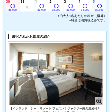
30
31
1
2
3
4
5
36,900
32,900
32,900
32,900
34,900
39,900
1泊大人1名あたりの料金（概算）
※料金は消費税込みです。
選択されたお部屋の紹介
【インランド・シー・リゾート フェスパ】ジャグジー露天風呂付き