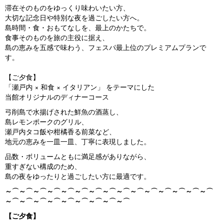
s
滞在そのものをゆっくり味わいたい方、
大切な記念日や特別な夜を過ごしたい方へ。
島時間・食・おもてなしを、最上のかたちで。
食事そのものを旅の主役に据え、
島の恵みを五感で味わう、フェスパ最上位のプレミアムプランで
す。
【ご夕食】
「瀬戸内 × 和食 × イタリアン」 をテーマにした
当館オリジナルのディナーコース
弓削島で水揚げされた鮮魚の酒蒸し、
島レモンポークのグリル、
瀬戸内タコ飯や柑橘香る前菜など、
地元の恵みを一皿一皿、丁寧に表現しました。
品数・ボリュームともに満足感がありながら、
重すぎない構成のため、
島の夜をゆったりと過ごしたい方に最適です。
～⌒～⌒～⌒～⌒～⌒～⌒～⌒～⌒～⌒～⌒～⌒～⌒～⌒～⌒～⌒
～⌒～⌒～⌒～⌒～⌒～⌒～⌒～⌒～⌒
【ご夕食】