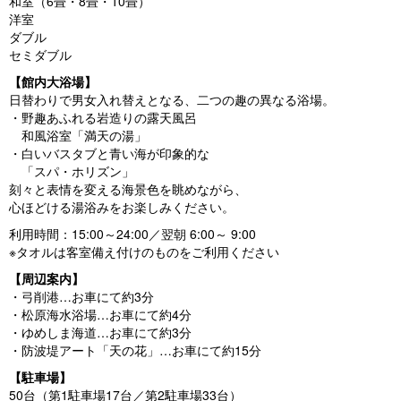
和室（6畳・8畳・10畳）
洋室
ダブル
セミダブル
【館内大浴場】
日替わりで男女入れ替えとなる、二つの趣の異なる浴場。
・野趣あふれる岩造りの露天風呂
和風浴室「満天の湯」
・白いバスタブと青い海が印象的な
「スパ・ホリズン」
刻々と表情を変える海景色を眺めながら、
心ほどける湯浴みをお楽しみください。
利用時間：15:00～24:00／翌朝 6:00～ 9:00
※タオルは客室備え付けのものをご利用ください
【周辺案内】
・弓削港…お車にて約3分
・松原海水浴場…お車にて約4分
・ゆめしま海道…お車にて約3分
・防波堤アート「天の花」…お車にて約15分
【駐車場】
50台（第1駐車場17台／第2駐車場33台）