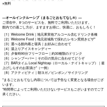
※無料
―オールインクルーシブ（まるごとおもてなし®）―
ご滞在中、8つのサービスを、無料でご利用いただけます。
館内での過ごし方が、ますますお得に、快適に、おもしろく！
［1］Welcome Drink｜地元果実他アルコール含むドリンク各種
［2］Welcome Food｜地元岩城島で採れたレモン窯焼きピザ*
［3］選べる館内着と寝具｜お好みに合わせて
［4］湯上りアイスキャンディー
［5］夕食時90分フリーフロー｜約30種類のドリンク
［6］シャンプーバー｜その日の気分に合わせてどうぞ
［7］BARタイム Local Nightcap（ローカル・ナイトキャップ）｜釜
上げしらすのお茶漬け*（一例）
［8］アクティビティ｜朝ヨガ／ピンポン／サイクリング
*まるごとおもてなし内容については予告なく変更となる場合がござ
います。
*時間帯によってご利用いただけないサービスもございますのでご了
承ください。