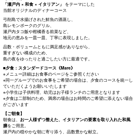
「瀬戸内 × 和食 × イタリアン」
をテーマにした
当館オリジナルのディナーコース
弓削島で水揚げされた鮮魚の酒蒸し、
島レモンポークのグリル、
瀬戸内タコ飯や柑橘香る前菜など、
地元の恵みを一皿一皿、丁寧に表現しました。
品数・ボリュームともに満足感がありながら、
重すぎない構成のため、
島の夜をゆったりと過ごしたい方に最適です。
■
夕食：スタンダードコース《Mare》
※メニュー詳細はお食事のページをご参照ください
※同一グループでのお食事をご希望の場合は、夕食のコースを統一し
ていただくようお願いいたします
※小学生は子供料理、幼児はお子様ランチのご用意となります
※夕食は二部制のため、満席の場合はお時間のご希望に添えない場合
がございます
【ご朝食】
朝食は、
お一人様ずつ整えた、イタリアンの要素を取り入れた和風
膳
をご用意。
瀬戸内の穏やかな朝に寄り添う、品数豊かな献立。