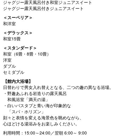
ジャグジー露天風呂付き和室ジュニアスイート
ジャグジー露天風呂付きジュニアスイート
＜スーペリア＞
和洋室
＜デラックス＞
和室15畳
＜スタンダード＞
和室（6畳・8畳・10畳）
洋室
ダブル
セミダブル
【館内大浴場】
日替わりで男女入れ替えとなる、二つの趣の異なる浴場。
・野趣あふれる岩造りの露天風呂
和風浴室「満天の湯」
・白いバスタブと青い海が印象的な
「スパ・ホリズン」
刻々と表情を変える海景色を眺めながら、
心ほどける湯浴みをお楽しみください。
利用時間：15:00～24:00／翌朝 6:00～ 9:00