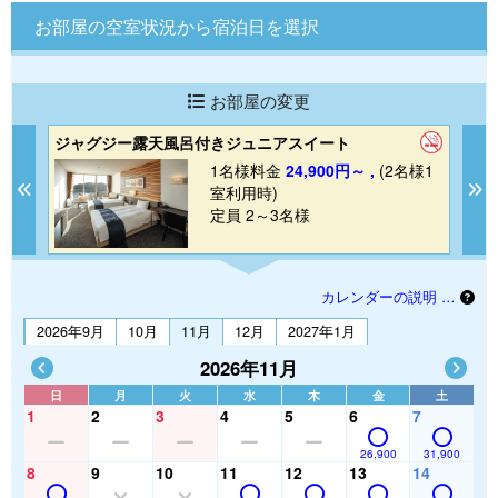
お部屋の空室状況から宿泊日を選択
お部屋の変更
ジャグジー露天風呂付きジュニアスイート
ジ
1
1名様料金
24,900円～ ,
(2名様1
Previous
N
室利用時)
定員 2～3名様
カレンダーの説明 …
2026年9月
10月
11月
12月
2027年1月
2026年11月
日
月
火
水
木
金
土
1
2
3
4
5
6
7
26,900
31,900
8
9
10
11
12
13
14