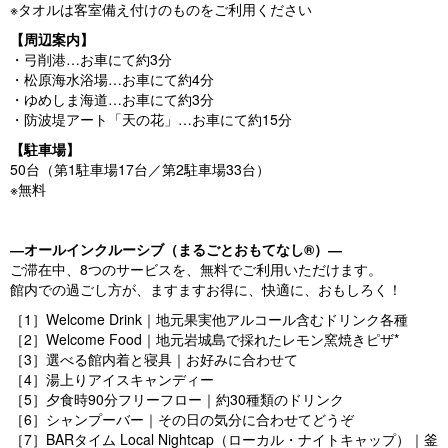
※タオルは客室備え付けのものをご利用ください
【周辺案内】
・弓削港…お車にて約3分
・松原海水浴場…お車にて約4分
・ゆめしま海道…お車にて約3分
・防波堤アート「天の花」…お車にて約15分
【駐車場】
50台（第1駐車場17台／第2駐車場33台）
※無料
―オールインクルーシブ（まるごとおもてなし®）―
ご滞在中、8つのサービスを、無料でご利用いただけます。
館内での過ごし方が、ますますお得に、快適に、おもしろく！
［1］Welcome Drink｜地元果実他アルコール含むドリンク各種
［2］Welcome Food｜地元岩城島で採れたレモン窯焼きピザ*
［3］選べる館内着と寝具｜お好みに合わせて
［4］湯上りアイスキャンディー
［5］夕食時90分フリーフロー｜約30種類のドリンク
［6］シャンプーバー｜その日の気分に合わせてどうぞ
［7］BARタイム Local Nightcap（ローカル・ナイトキャップ）｜釜