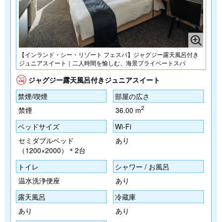
【インランド・シー・リゾート フェスパ】ジャグジー露天風呂付き
ジュニアスイート｜二人時間を愉しむ、海景プライベートスパ
ジャグジー露天風呂付きジュニアスイート
禁煙/喫煙
部屋の広さ
2
禁煙
36.00 m
ベッドサイズ
Wi-Fi
セミダブルベッド
あり
（1200×2000）＊2台
トイレ
シャワー / お風呂
温水洗浄便座
あり
露天風呂
冷蔵庫
あり
あり