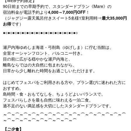
【WEB予約限定】
u
90日前までの早期予約で、スタンダードプラン《Mare》の
s
宿泊料金が電話予約より
4,000～7,000円OFF
！
（ジャグジー露天風呂付きスイート5名様1室利用時⇒
最大35,000円
お得
です）
●○●○●○●○●○●○●○●○●○●○●○●○●○●○●○●○
瀬戸内海ゆめしま海道・弓削島（ゆげしま）に佇む当館は、
全室オーシャンフロント、バルコニー付き。
目の前に広がる穏やかな瀬戸内海と、
離島ならではの大自然に包まれながら、
日常から少し離れた時間をお過ごしいただけます。
はじめてフェスパをご利用される方や、プラン選びに迷われた方に
おすすめ。
島時間・食・おもてなしを、ちょうどよいバランスで。
フェスパらしさを最も自然に味わえる一泊二食。
過不足のない満足感を大切にしたスタンダードプランです。
～⌒～⌒～⌒～⌒～⌒～⌒～⌒～⌒～⌒～⌒～⌒～⌒～⌒～⌒～⌒
～⌒～⌒～⌒～⌒～⌒～⌒～⌒～⌒～⌒
【ご夕食】