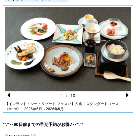
1
/
10
Pr
N
【インランド・シー・リゾート フェスパ】夕食｜スタンダードコース
《Mare》 2026年6月～2026年8月
e
e
vi
xt
*∵*‥90日前までの早期予約がお得♪‥*∵*
o