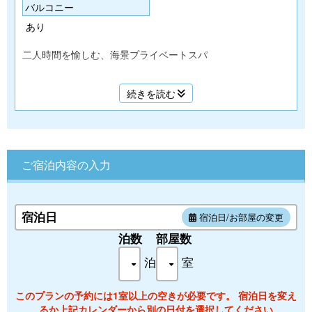
バルコニー
あり
二人時間を愉しむ、海景プライベートスパ
続きを読む
■定員：3名
■広さ：広さ37㎡＋バルコニー5㎡
■仕様：露天風呂・バス・トイレ/禁煙/セミダブルベッド
（1200×2000＊2台）
3名様目は、ソファーベッドとなります。
ご宿泊内容の入力
■設備:プライベートバルコニー/無料Wi-Fi/テレビ/テーブル/イ
ス/ソファ/ミニ冷蔵庫/湯沸かしポット/ReFaヘアドライヤー
■アメニティ:湯あみかご/バスタオル/フェイスタオル/館内着/
たび靴下/歯ブラシセット/マウスウォッシュ/コットン・綿
宿泊日
宿泊日/お部屋の変更
棒・髪ゴム/カミソリ/ヘアブラシ/シャワーキャップ/ボディタ
泊数
部屋数
オル/サウナハット/シャンプー/リンス/ボディーソープ
泊
室
旧：特別洋室ツイン【306/307】※露天風呂・トイレ付き
このプランの予約には1室以上の空きが必要です。 宿泊日を変え
るか上記カレンダーから別の日付を選択してください