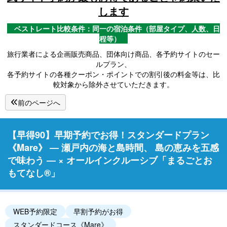
します
ベストレート比較条件：同一の宿泊条件（部屋タイプ、人数、日
程等）
旅行業者による企画販売商品、団体向け商品、各予約サイトのセー
ルプラン、
各予約サイトの各種クーポン・ポイントでの割引後の料金等は、比
較対象から除外させていただきます。
前のページへ
【早得90】早期予約でお得！スタンダードプラン
《Mare》 ― 瀬戸内の海と島時間、 島の恵みを五感
で味わう ― × オールインクルーシブ「まるごとお
もてなし®」
WEB予約限定
早割予約がお得
スタンダードコース《Mare》