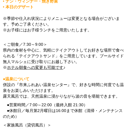
• ナン・ウィンナー・焼き野菜
• 本日のデザート
※季節や仕入れ状況によりメニューは変更となる場合がございま
す。予めご了承ください。
※お子様にはお子様ランチをご用意いたします。
＜ご朝食／7:30～9:00＞
県内の食材を中心に、気軽にテイクアウトしてお好きな場所で食べ
られる「テイクアウトサンド」をご用意しています。プールサイド
無人マルシェに受け取りにお越し下さい。
※
ホテル朝食への変更も可能です
♪
●温泉について
併設の『市来ふれあい温泉センター』で、好きな時間に何度でも温
泉をお楽しみいただけます。
露天風呂では、天然温泉に浸かりながら波の音を堪能できます。
●営業時間／7:00～22:00（最終入館 21:30）
●休館日／毎月第2月曜日は16:00まで休館（清掃・メンテナンス
のため）
＜家族風呂（貸切風呂）＞