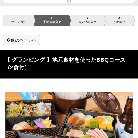
1
2
3
4
プラン選択
予約内容入力
個人情報入力
予約完了
前のページへ
【 グランピング 】地元食材を使ったBBQコース
（2食付）