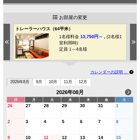
お部屋の変更
トレーラーハウス（64平米）
ド
1
1名様料金
13,750円～ ,
(2名様1
Previous
N
室利用時)
定員 1～4名様
カレンダーの説明 …
2026年8月
9月
10月
11月
12月
2026年08月
日
月
火
水
木
金
土
26
27
28
29
30
31
1
2
3
4
5
6
7
8
9
10
11
12
13
14
15