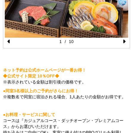
1
/
10
Pr
N
e
e
vi
xt
ネット予約は公式ホームページが一番お得！
o
◆公式サイト限定 10％OFF◆
※表示されている金額は割引後の価格です。
u
●同室3名様以上のご予約がさらにお得！
s
※複数名で同室に宿泊される場合、1人あたりの金額がお得です。
●お料理・サービスに関して
コースは『カジュアルコース・ダッチオーブン・プレミアムコー
ス』からお選びいただけます。
持ち込みはご自由にOK♪、客室に備え付けのBBQグリルを利用し