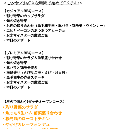
＜
ご夕食／お好きな時間で始めてOKです♪
＞
【カジュアルBBQコース】
・彩り野菜のカップサラダ
・旬の焼き野菜
・お肉の盛り合わせ（黒毛和牛串・豚バラ・鶏モモ・ウインナー）
・エビとベーコンのあつあつアヒージョ
・お米マイスターの厳選ご飯
・本日のデザート
【プレミアムBBQコース】
・彩り野菜のサラダ＆前菜盛り合わせ
・旬の焼き野菜
・豚バラと鶏モモ焼き
・海鮮盛り（きびなご串・えび・月日貝）
・黒毛和牛の赤身ステーキ
・お米マイスターの厳選ご飯
・本日のデザート
【炭火で味わう!ダッチオーブンコース】
• 彩り野菜のサラダ
• 魚っち&生ハム 前菜盛り合わせ
• 桜島鶏のローストチキン
• やかぜカレーフォンデュ