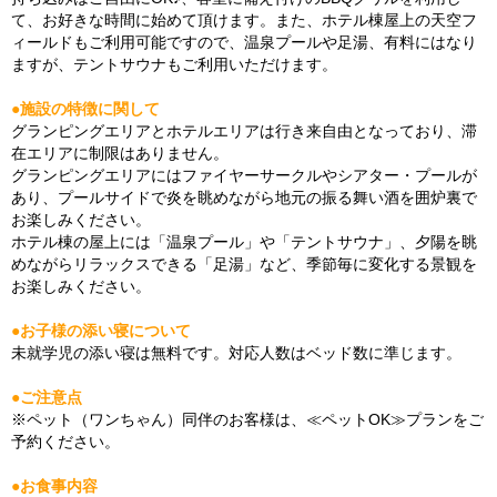
て、お好きな時間に始めて頂けます。また、ホテル棟屋上の天空フ
ィールドもご利用可能ですので、温泉プールや足湯、有料にはなり
ますが、テントサウナもご利用いただけます。
●施設の特徴に関して
グランピングエリアとホテルエリアは行き来自由となっており、滞
在エリアに制限はありません。
グランピングエリアにはファイヤーサークルやシアター・プールが
あり、プールサイドで炎を眺めながら地元の振る舞い酒を囲炉裏で
お楽しみください。
ホテル棟の屋上には「温泉プール」や「テントサウナ」、夕陽を眺
めながらリラックスできる「足湯」など、季節毎に変化する景観を
お楽しみください。
●お子様の添い寝について
未就学児の添い寝は無料です。対応人数はベッド数に準じます。
●ご注意点
※ペット（ワンちゃん）同伴のお客様は、≪ペットOK≫プランをご
予約ください。
●お食事内容