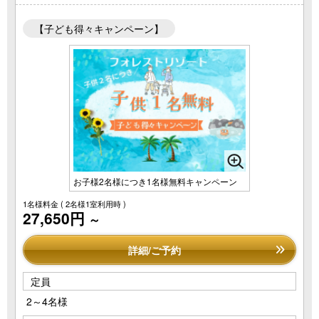
【子ども得々キャンペーン】
お子様2名様につき1名様無料キャンペーン
1名様料金
( 2名様1室利用時 )
27,650円
～
詳細/ご予約
定員
2～4名様