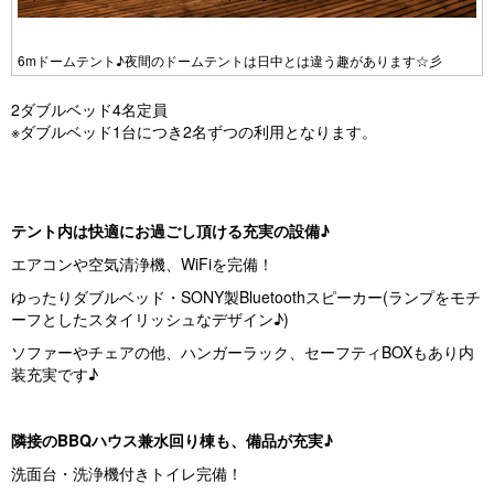
Pr
N
e
e
6mドームテント♪夜間のドームテントは日中とは違う趣があります☆彡
vi
xt
2ダブルベッド4名定員
o
※ダブルベッド1台につき2名ずつの利用となります。
u
s
テント内は快適にお過ごし頂ける充実の設備♪
エアコンや空気清浄機、WiFiを完備！
ゆったりダブルベッド・SONY製Bluetoothスピーカー(ランプをモチ
ーフとしたスタイリッシュなデザイン♪)
ソファーやチェアの他、ハンガーラック、セーフティBOXもあり内
装充実です♪
隣接のBBQハウス兼水回り棟も、備品が充実♪
洗面台・洗浄機付きトイレ完備！