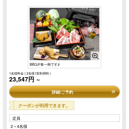
BBQ夕食一例です♪
1名様料金
( 2名様1室利用時 )
23,547円
～
詳細/ご予約
クーポンが利用できます。
定員
2～4名様