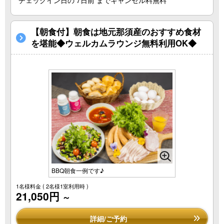
チェックイン日の 7日前 までキャンセル料無料
【朝食付】朝食は地元那須産のおすすめ食材
を堪能◆ウェルカムラウンジ無料利用OK◆
BBQ朝食一例です♪
1名様料金
( 2名様1室利用時 )
21,050円
～
詳細/ご予約