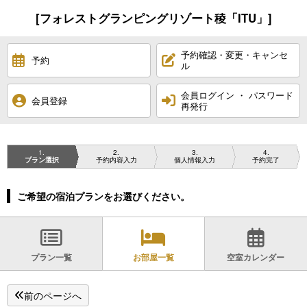
[フォレストグランピングリゾート稜「ITU」]
予約確認・変更・キャンセ
予約
ル
会員ログイン ・ パスワード
会員登録
再発行
1
2
3
4
プラン選択
予約内容入力
個人情報入力
予約完了
ご希望の宿泊プランをお選びください。
プラン一覧
お部屋一覧
空室カレンダー
前のページへ