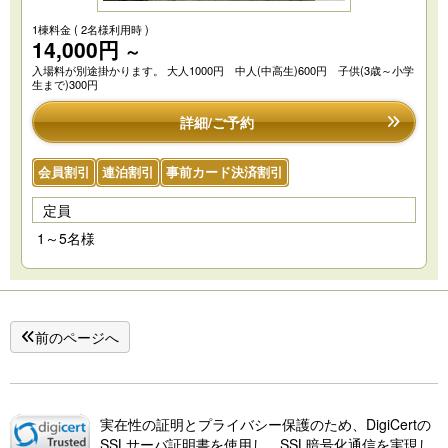
1棟料金
( 2名様利用時 )
14,000円
～
入場料が別途掛かります。 大人1000円 中人(中高生)600円 子供(3歳～小学
生まで)300円
詳細/ご予約
会員割引
連泊割引
事前カード決済割引
定員
1～5名様
前のページへ
実在性の証明とプライバシー保護のため、DigiCertの
SSLサーバ証明書を使用し、SSL暗号化通信を実現し