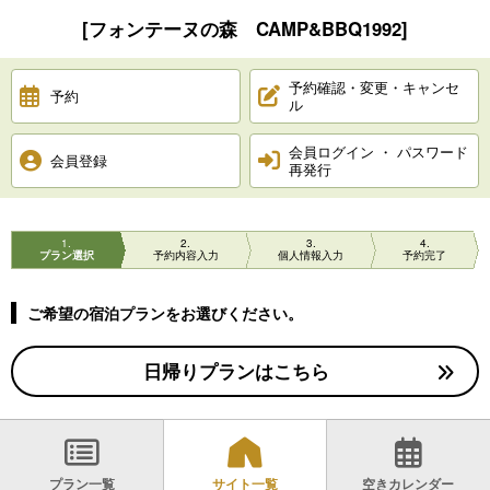
[フォンテーヌの森 CAMP&BBQ1992]
予約確認・変更・キャンセ
予約
ル
会員ログイン ・ パスワード
会員登録
再発行
1
2
3
4
プラン選択
予約内容入力
個人情報入力
予約完了
ご希望の宿泊プランをお選びください。
日帰りプランはこちら
プラン一覧
サイト一覧
空きカレンダー