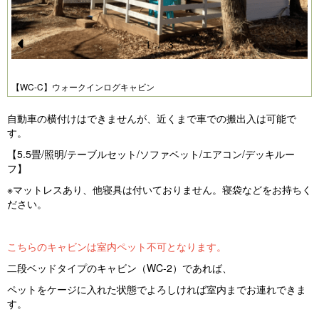
1
/
3
Pr
N
e
e
【WC-C】ウォークインログキャビン
vi
xt
自動車の横付けはできませんが、近くまで車での搬出入は可能で
o
す。
u
【5.5畳/照明/テーブルセット/ソファベット/エアコン/デッキルー
s
フ】
※マットレスあり、他寝具は付いておりません。寝袋などをお持ちく
ださい。
こちらのキャビンは室内ペット不可となります。
二段ベッドタイプのキャビン（WC-2）であれば、
ペットをケージに入れた状態でよろしければ室内までお連れできま
す。