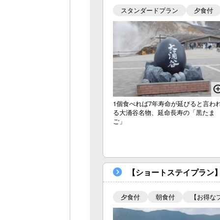
スタンダードプラン
夕食付
1個食べれば7年寿命が延びると言わ
る大涌谷名物、延命長寿の「黒たま
ご」
【ショートステイプラン】
夕食付
朝食付
【お得な