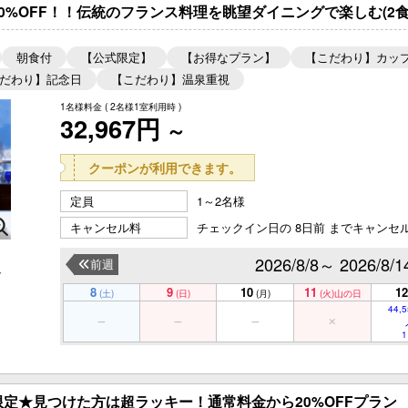
0%OFF！！伝統のフランス料理を眺望ダイニングで楽しむ(2食
朝食付
【公式限定】
【お得なプラン】
【こだわり】カッ
だわり】記念日
【こだわり】温泉重視
1名様料金
( 2名様1室利用時 )
32,967円
～
クーポンが利用できます。
定員
1～2名様
キャンセル料
チェックイン日の 8日前 までキャンセ
2026/8/8～ 2026/8/1
前週
ュ
。
8
9
10
11
12
(土)
(日)
(月)
(火)
山の日
44,5
1
定★見つけた方は超ラッキー！通常料金から20%OFFプラン