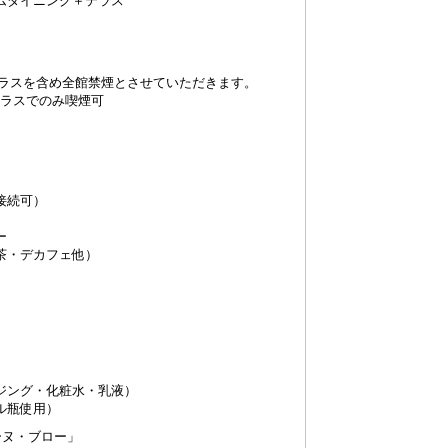
室テラスを含め全館禁煙とさせていただきます。
はテラスでのみ喫煙可
接続可）
ー
茶・デカフェ他）
ジング・化粧水・乳液）
ル瓶使用）
ーヌ・ブロー」