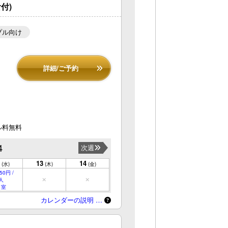
付)
プル向け
詳細/ご予約
ル料無料
4
次週
13
14
(水)
(木)
(金)
50円 /
人
 室
カレンダーの説明 …