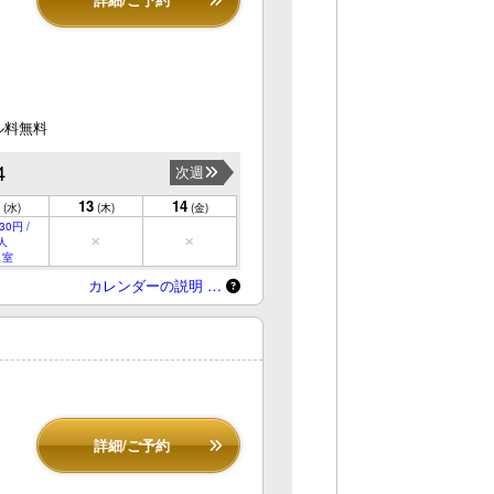
ル料無料
4
次週
13
14
(水)
(木)
(金)
30円 /
人
 室
カレンダーの説明 …
詳細/ご予約