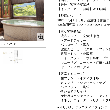
【分煙】客室全室禁煙
【インターネット無料】Wi-Fi無料
【禁煙について】
2026年6月1日より、宿泊棟は客
※本館側客室（204・205・206）
【主な客室備品】
・液晶テレビ ・空気清浄機
・ヘアードライヤー
ラス 12平米
・バスローブ ・浴衣
・波動スピーカー（スマートフォン
・電気ケトル ・冷蔵庫
・ワイングラス ・ボトルオープナ
・キューリグ（コーヒー・紅茶・緑
・セーフティボックス
【客室アメニティ】
・歯ブラシ ・ボディタオル
・カミソリ ・シャワーキャップ
・ヘアブラシ ・足袋
・使い捨てスリッパ
・女性用スキンケアセット（クレン
・ミネラルウォーター（リターナブ
■オリジナルアメニティ「フォンテ