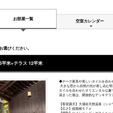
お部屋一覧
空室カレンダー
お選びください。
5平米+テラス 12平米
◆チーク家具や美しいタイルを合わ
大きな窓から自然の光が差し込む明
タイルを合わせたオリエンタルな趣
温まった後は、開放的なデッキテラ
【客室露天】大涌谷天然温泉（シャ
【広さ】総面積５７㎡
【間取】ツインベッド＋ゲストルー