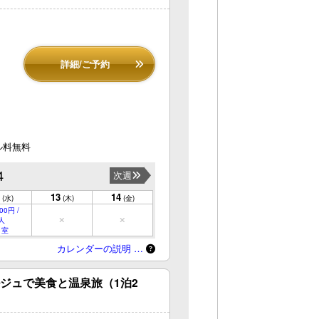
詳細/ご予約
ル料無料
4
次週
13
14
(水)
(木)
(金)
00円 /
人
 室
カレンダーの説明 …
ジュで美食と温泉旅（1泊2