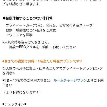
ピを確認させて頂きます。
◆普段体験することのない非日常
プライベートガーデンに、焚火台、ピザ窯付き薪ストーブ
薪割、燻製機などの道具をご用意
アウトドアを満喫
※火気の持ち込みはできません。
施設のBBQグリルをご自由にお使いください。
4名までの宿泊でお得！1名当たり料金のプランです♪
少人数でもお得に富士・山中湖エリアでプライベートグランピング
を満喫✨
■5名～10名でのご利用の場合は、
ルームチャージプラン
よりご予約
下さい
（よりお得になります！）
■チェックイン■