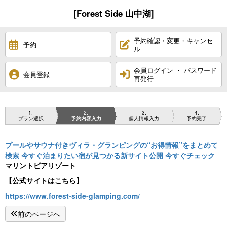
[Forest Side 山中湖]
予約確認・変更・キャンセ
予約
ル
会員ログイン ・ パスワード
会員登録
再発行
1
2
3
4
プラン選択
予約内容入力
個人情報入力
予約完了
プールやサウナ付きヴィラ・グランピングの“お得情報”をまとめて
検索 今すぐ泊まりたい宿が見つかる新サイト公開 今すぐチェック
マリントピアリゾート
【公式サイトはこちら】
https://www.forest-side-glamping.com/
前のページへ