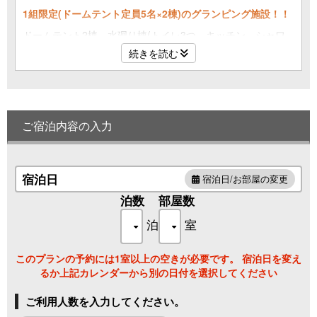
1組限定(ドームテント定員5名×2棟)のグランピング施設！！
ドームテント2棟、水廻り棟(トイレ3つ、キッチン、シャワ
ー4つ)、
続きを読む
サウナ、水風呂、BBQグリル、薪ストーブが備わっていま
す。
❉ペットの同伴は出来かねます。
予めご了承ください。
ご宿泊内容の入力
宿泊日
宿泊日/お部屋の変更
泊数
部屋数
泊
室
このプランの予約には1室以上の空きが必要です。 宿泊日を変え
るか上記カレンダーから別の日付を選択してください
ご利用人数を入力してください。