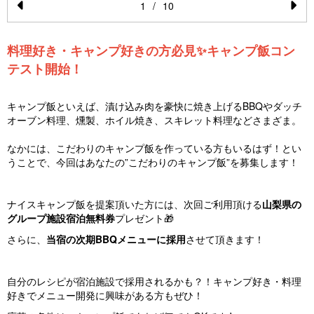
1
/
10
Pr
N
e
e
料理好き・キャンプ好きの方必見✨キャンプ飯コン
vi
xt
テスト開始！
o
u
キャンプ飯といえば、漬け込み肉を豪快に焼き上げるBBQやダッチ
オーブン料理、燻製、ホイル焼き、スキレット料理などさまざま。
s
なかには、こだわりのキャンプ飯を作っている方もいるはず！とい
うことで、今回は
あなたの”こだわりのキャンプ飯”を募集します！
ナイスキャンプ飯を提案頂いた方には、次回ご利用頂ける
山梨県の
グループ施設宿泊無料券
プレゼント🎁
さらに、
当宿の次期BBQメニューに採用
させて頂きます！
自分のレシピが宿泊施設で採用されるかも？！キャンプ好き・料理
好きでメニュー開発に興味がある方もぜひ！