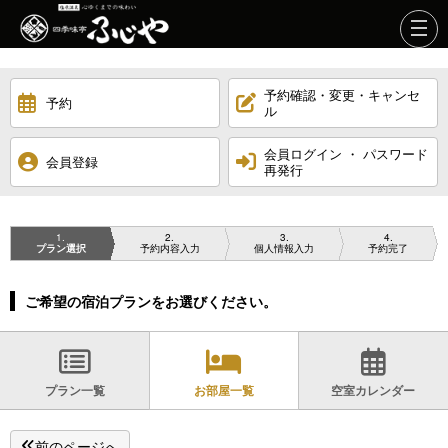
予約確認・変更・キャンセ
予約
ル
会員ログイン ・ パスワード
会員登録
再発行
1
2
3
4
プラン選択
予約内容入力
個人情報入力
予約完了
ご希望の宿泊プランをお選びください。
プラン一覧
お部屋一覧
空室カレンダー
前のページへ