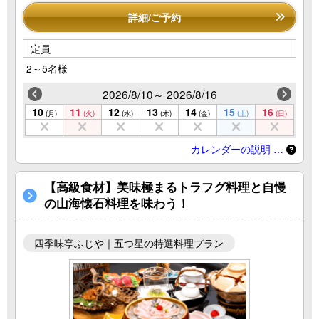
詳細/ご予約
定員
2～5名様
2026/8/10～ 2026/8/16
10
11
12
13
14
15
16
(月)
(火)
(水)
(木)
(金)
(土)
(日)
カレンダーの説明 …
【高級食材】美味極まるトラフグ料理と自慢
の山海懐石料理を味わう！
四季味亭ふじや｜五つ星の特選料理プラン