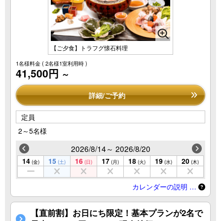
【ご夕食】トラフグ懐石料理
1名様料金
( 2名様1室利用時 )
41,500円
～
詳細/ご予約
定員
2～5名様
2026/8/14～ 2026/8/20
14
15
16
17
18
19
20
(金)
(土)
(日)
(月)
(火)
(水)
(木)
カレンダーの説明 …
【直前割】お日にち限定！基本プランが2名で