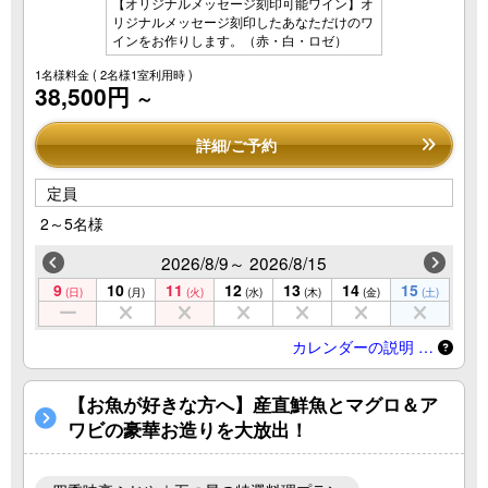
【オリジナルメッセージ刻印可能ワイン】オ
リジナルメッセージ刻印したあなただけのワ
インをお作りします。（赤・白・ロゼ）
1名様料金
( 2名様1室利用時 )
38,500円
～
詳細/ご予約
定員
2～5名様
2026/8/9～ 2026/8/15
9
10
11
12
13
14
15
(日)
(月)
(火)
(水)
(木)
(金)
(土)
カレンダーの説明 …
【お魚が好きな方へ】産直鮮魚とマグロ＆ア
ワビの豪華お造りを大放出！