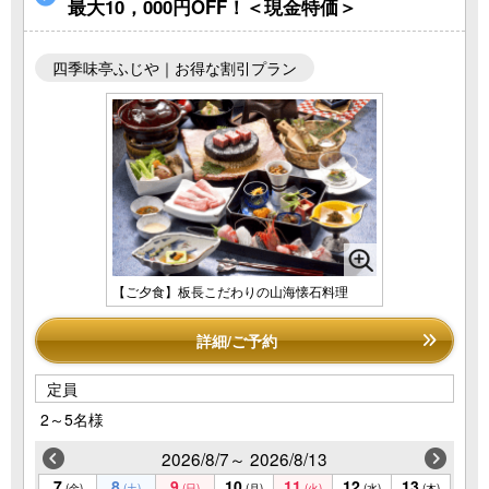
最大10，000円OFF！＜現金特価＞
四季味亭ふじや｜お得な割引プラン
【ご夕食】板長こだわりの山海懐石料理
詳細/ご予約
定員
2～5名様
2026/8/7～ 2026/8/13
7
8
9
10
11
12
13
(金)
(土)
(日)
(月)
(火)
(水)
(木)