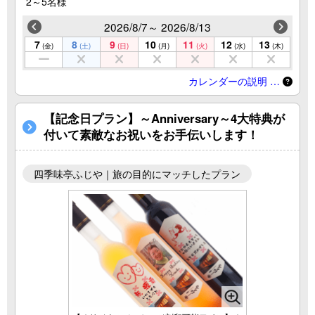
2～5名様
2026/8/7～ 2026/8/13
7
8
9
10
11
12
13
(金)
(土)
(日)
(月)
(火)
(水)
(木)
カレンダーの説明 …
【記念日プラン】～Anniversary～4大特典が
付いて素敵なお祝いをお手伝いします！
四季味亭ふじや｜旅の目的にマッチしたプラン