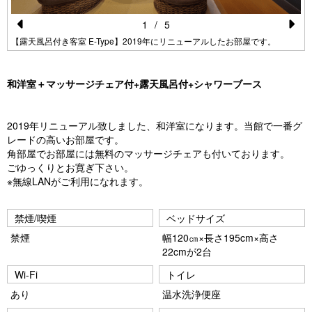
1
/
5
Pr
N
【露天風呂付き客室 E-Type】2019年にリニューアルしたお部屋です。
e
e
vi
xt
和洋室＋マッサージチェア付+露天風呂付+シャワーブース
o
u
2019年リニューアル致しました、和洋室になります。当館で一番グ
レードの高いお部屋です。
s
角部屋でお部屋には無料のマッサージチェアも付いております。
ごゆっくりとお寛ぎ下さい。
※無線LANがご利用になれます。
禁煙/喫煙
ベッドサイズ
禁煙
幅120㎝×長さ195cm×高さ
22cmが2台
Wi-Fi
トイレ
あり
温水洗浄便座