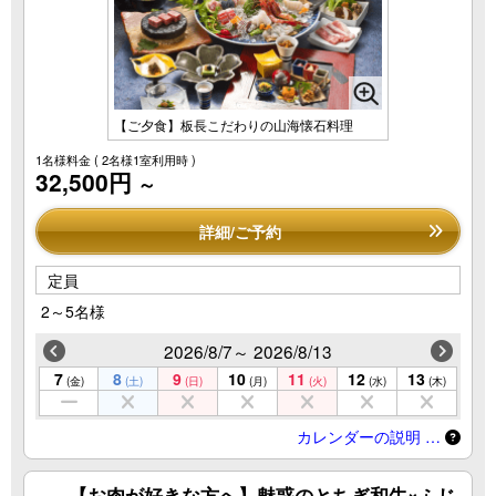
【ご夕食】板長こだわりの山海懐石料理
1名様料金
( 2名様1室利用時 )
32,500円
～
詳細/ご予約
定員
2～5名様
2026/8/7～ 2026/8/13
7
8
9
10
11
12
13
(金)
(土)
(日)
(月)
(火)
(水)
(木)
カレンダーの説明 …
【お肉が好きな方へ】魅惑のとちぎ和牛×ふじ