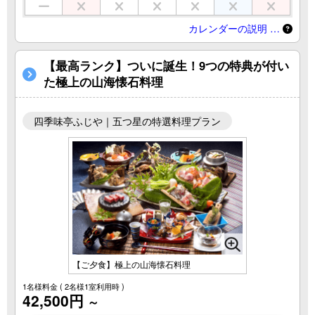
カレンダーの説明 …
【最高ランク】ついに誕生！9つの特典が付い
た極上の山海懐石料理
四季味亭ふじや｜五つ星の特選料理プラン
【ご夕食】極上の山海懐石料理
1名様料金
( 2名様1室利用時 )
42,500円
～