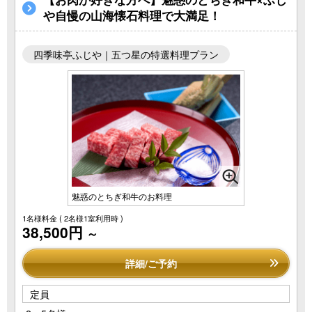
や自慢の山海懐石料理で大満足！
四季味亭ふじや｜五つ星の特選料理プラン
魅惑のとちぎ和牛のお料理
1名様料金
( 2名様1室利用時 )
38,500円
～
詳細/ご予約
定員