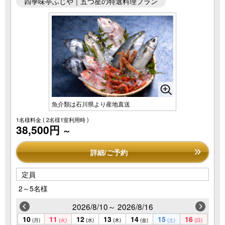
四季味亭ふじや｜五つ星の特選料理プラン
魚介類は石川県より産地直送
1名様料金
( 2名様1室利用時 )
38,500円
～
詳細/ご予約
定員
2～5名様
2026/8/10～ 2026/8/16
10
11
12
13
14
15
16
(月)
(火)
(水)
(木)
(金)
(土)
(日)