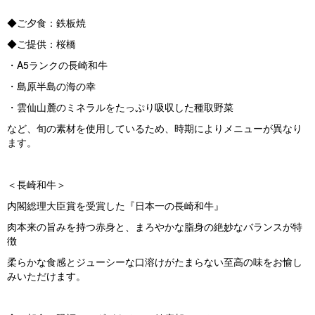
◆ご夕食：鉄板焼
◆ご提供：桜橋
・A5ランクの長崎和牛
・島原半島の海の幸
・雲仙山麓のミネラルをたっぷり吸収した種取野菜
など、旬の素材を使用しているため、時期によりメニューが異なり
ます。
＜長崎和牛＞
内閣総理大臣賞を受賞した『日本一の長崎和牛』
肉本来の旨みを持つ赤身と、まろやかな脂身の絶妙なバランスが特
徴
柔らかな食感とジューシーな口溶けがたまらない至高の味をお愉し
みいただけます。