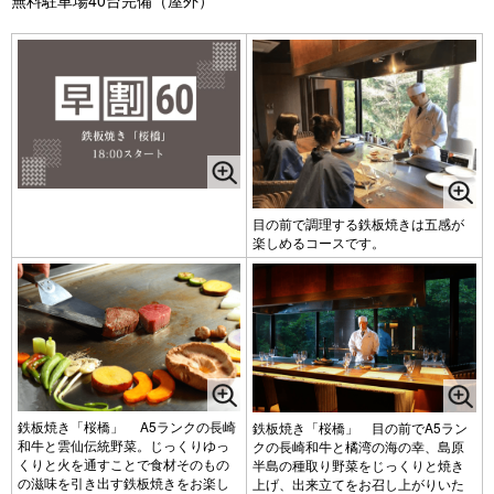
無料駐車場40台完備（屋外）
目の前で調理する鉄板焼きは五感が
楽しめるコースです。
鉄板焼き「桜橋」 A5ランクの長崎
鉄板焼き「桜橋」 目の前でA5ラン
和牛と雲仙伝統野菜。じっくりゆっ
クの長崎和牛と橘湾の海の幸、島原
くりと火を通すことで食材そのもの
半島の種取り野菜をじっくりと焼き
の滋味を引き出す鉄板焼きをお楽し
上げ、出来立てをお召し上がりいた