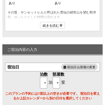
あり
あり
その昔、サンセットヒルと呼ばれた雲仙の絹笠山を望む和洋
室。ゆったりとした時間が流れます。
2023年3月リニューアル。
続きを読む
[客室タイプ]
和洋室
[ベッドサイズ]
ご宿泊内容の入力
セミダブルサイズ／ツイン
[３名様ご利用時の対応]
３名様ご利用時は、畳スペースにお布団をご用意致します。
宿泊日
宿泊日/お部屋の変更
[客室内設備]
泊数
部屋数
・内湯（沸かし湯）
泊
室
・フリーWi-Fi
このプランの予約には1室以上の空きが必要です。 宿泊日を変え
［客室備品］
るか上記カレンダーから別の日付を選択してください
・冷蔵庫