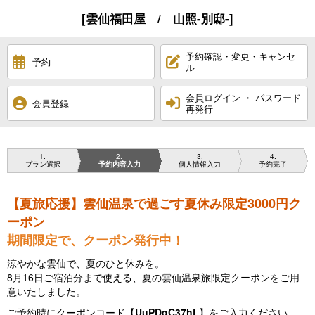
[雲仙福田屋 / 山照-別邸-]
予約確認・変更・キャンセ
予約
ル
会員ログイン ・ パスワード
会員登録
再発行
1
2
3
4
プラン選択
予約内容入力
個人情報入力
予約完了
【夏旅応援】雲仙温泉で過ごす夏休み限定3000円ク
ーポン
期間限定で、クーポン発行中！
涼やかな雲仙で、夏のひと休みを。
8月16日ご宿泊分まで使える、夏の雲仙温泉旅限定クーポンをご用
意いたしました。
ご予約時にクーポンコード【
UuPDqC37hL
】をご入力ください。