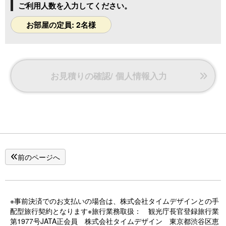
ご利用人数を入力してください。
・電気ケトル
・浴衣
お部屋の定員: 2名様
・歯ブラシ
（その他のアメニティーはフロントにご用意しております）
お見積りの確認/ 個人情報入力
前のページへ
※事前決済でのお支払いの場合は、株式会社タイムデザインとの手
配型旅行契約となります※旅行業務取扱： 観光庁長官登録旅行業
第1977号JATA正会員 株式会社タイムデザイン 東京都渋谷区恵