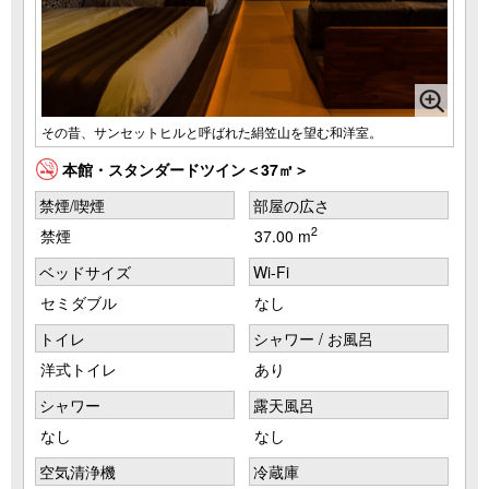
その昔、サンセットヒルと呼ばれた絹笠山を望む和洋室。
本館・スタンダードツイン＜37㎡＞
禁煙/喫煙
部屋の広さ
2
禁煙
37.00 m
ベッドサイズ
Wi-Fi
セミダブル
なし
トイレ
シャワー / お風呂
洋式トイレ
あり
シャワー
露天風呂
なし
なし
空気清浄機
冷蔵庫