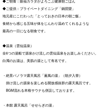
◆ご朝食：眼福カラダがよろこぶ健康朝ごはん
◆ご提供：プライベートダイニング「鍋団欒」
地元産にこだわった「とっておきの日本の朝ご飯」
食材から感じる五味が体をじんわり温めてくれるような
最高の一日になる朝食です。
◆温泉（雲仙温泉）
全6つの湯船で源泉かけ流しの雲仙温泉をお楽しみください。
白濁のお湯は、美肌の湯として有名です。
・絶景パノラマ露天風呂「薫風の湯」（朝夕入替）
掛け流しの源泉を楽しめる開放感抜群の露天風呂です。
BGM流れる本格サウナも併設しております。
・本館 露天風呂「せせらぎの湯」