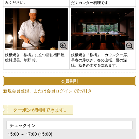
みください。
だくカンター料理です。
鉄板焼き「桜橋」に立つ雲仙福田屋
鉄板焼き「桜橋」 カウンター席。
総料理長、草野 玲。
早春の芽吹き、春の山桜、夏の深
緑、秋冬の木立を臨めます。
会員割引
新規会員登録、または会員ログインで2%引き
クーポンが利用できます。
チェックイン
15:00 ～ 17:00 (15:00)