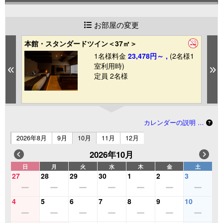
お部屋の変更
本館・スタンダードツイン＜37㎡＞
本
1名様料金
23,478円～ ,
(2名様1
1
室利用時)
Previous
N
定員 2名様
カレンダーの説明 …
2026年8月
9月
10月
11月
12月
2026年10月
日
月
火
水
木
金
土
27
28
29
30
1
2
3
4
5
6
7
8
9
10