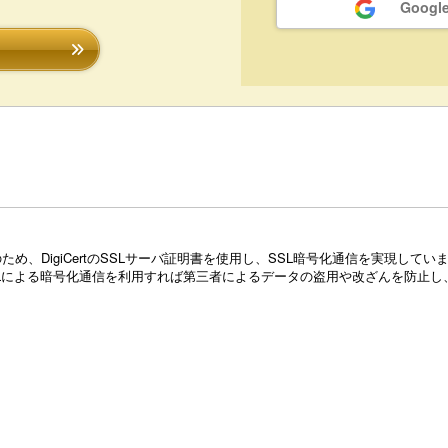
Goog
め、DigiCertのSSLサーバ証明書を使用し、SSL暗号化通信を実現し
Lによる暗号化通信を利用すれば第三者によるデータの盗用や改ざんを防止し