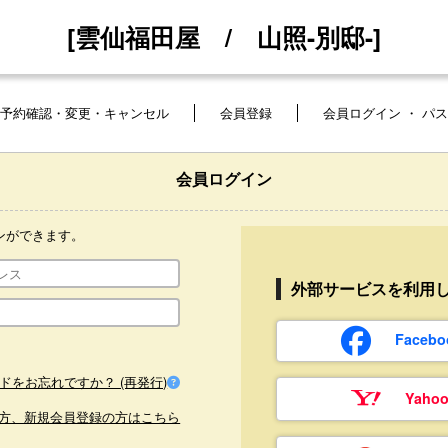
[雲仙福田屋 / 山照-別邸-]
予約確認・変更・キャンセル
会員登録
会員ログイン ・ パ
会員ログイン
ンができます。
外部サービスを利用
Face
ドをお忘れですか？ (再発行)
Yaho
方、新規会員登録の方はこちら