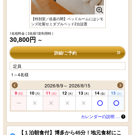
【特別室／佐嘉の間】ベッドルームにはシモ
ンズ社製セミダブルベッド2台設置
1名様料金
( 2名様1室利用時 )
30,800円
～
詳細/ご予約
定員
1～4名様
2026/8/9～ 2026/8/15
9
10
11
12
13
14
15
(日)
(月)
(火)
(水)
(木)
(金)
(土)
カレンダーの説明 …
【１泊朝食付】博多から45分！地元食材にこ