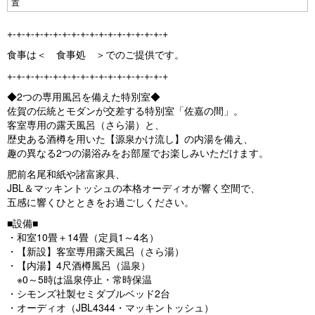
置
e
e
vi
xt
+-+-+-+-+-+-+-+-+-+-+-+-+-+-+-+-+-+
o
食事は＜ 食事処 ＞でのご提供です。
u
+-+-+-+-+-+-+-+-+-+-+-+-+-+-+-+-+-+
s
◆2つの専用風呂を備えた特別室◆
佐賀の伝統とモダンが交差する特別室「佐嘉の間」。
客室専用の露天風呂（さら湯）と、
歴史ある酒樽を用いた【源泉かけ流し】の内湯を備え、
趣の異なる2つの湯浴みをお部屋でお楽しみいただけます。
肥前名尾和紙や諸富家具、
JBL＆マッキントッシュの本格オーディオが響く空間で、
五感に響くひとときをお過ごしください。
■設備■
・和室10畳＋14畳（定員1～4名）
・【新設】客室専用露天風呂（さら湯）
・【内湯】4尺酒樽風呂（温泉）
※0～5時は温泉停止・常時保温
・シモンズ社製セミダブルベッド2台
・オーディオ（JBL4344・マッキントッシュ）