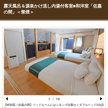
露天風呂＆源泉かけ流し内湯付客室■和洋室「佐嘉
の間」＜禁煙＞
1
/
10
Pr
N
【特別室／佐嘉の間】ベッドルームにはシモンズ社製セミダブルベッド2台設