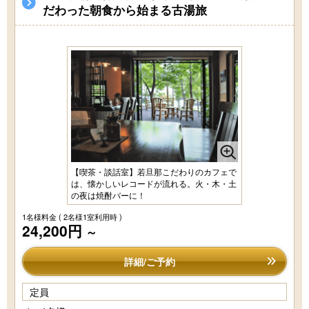
だわった朝食から始まる古湯旅
【喫茶・談話室】若旦那こだわりのカフェで
は、懐かしいレコードが流れる。火・木・土
の夜は焼酎バーに！
1名様料金
( 2名様1室利用時 )
24,200円
～
詳細/ご予約
定員