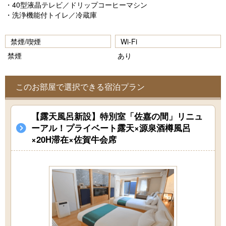
・40型液晶テレビ／ドリップコーヒーマシン
・洗浄機能付トイレ／冷蔵庫
禁煙/喫煙
Wi-Fi
禁煙
あり
このお部屋で選択できる宿泊プラン
【露天風呂新設】特別室「佐嘉の間」リニュ
ーアル！プライベート露天×源泉酒樽風呂
×20H滞在×佐賀牛会席