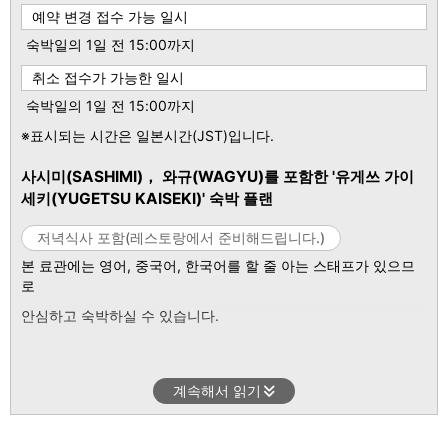
예약 변경 접수 가능 일시
숙박일의 1일 전 15:00까지
취소 접수가 가능한 일시
숙박일의 1일 전 15:00까지
※표시되는 시간은 일본시간(JST)입니다.
사시미(SASHIMI)， 와규(WAGYU)를 포함한 '유게쓰 가이
세키(YUGETSU KAISEKI)' 숙박 플랜
저녁식사 포함(레스토랑에서 준비해드립니다.)
본 료관에는 영어
,
중국어
,
한국어를 할 줄 아는 스태프가 있으므
로
안심하고 숙박하실 수 있습니다
.
계속해서 읽기
오사카
(OSAKA)
시내에서 전철로 오시는 경우는 한큐
(HANNKYUWU)
전철
'
이케다역
(IKEDA EKI)'
에서 본 료칸 셔틀버
스를 이용하실 수 있습니다
.