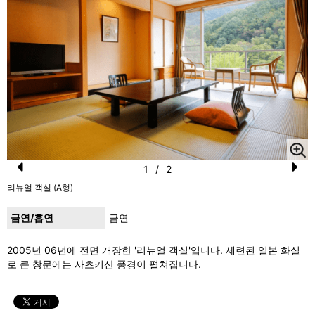
1
/
2
Pr
N
리뉴얼 객실 (A형)
리
e
e
금연/흡연
금연
vi
xt
o
2005년 06년에 전면 개장한 '리뉴얼 객실'입니다. 세련된 일본 화실
로 큰 창문에는 사츠키산 풍경이 펼쳐집니다.
u
s