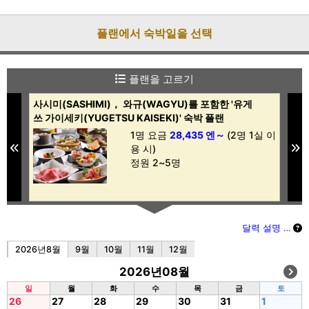
플랜에서 숙박일을 선택
플랜을 고르기
사시미(SASHIMI)， 와규(WAGYU)를 포함한 '유게
와
쓰 가이세키(YUGETSU KAISEKI)' 숙박 플랜
판
 이
(
1명 요금
28,435 엔～
(2명 1실 이
Previous
N
용 시)
정원 2~5명
달력 설명 …
2026년8월
9월
10월
11월
12월
2026년08월
일
월
화
수
목
금
토
26
27
28
29
30
31
1