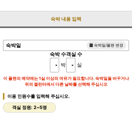
셔틀버스를 이용하실 때는 이메일이나 전화로 예약해 주시기 바랍
니다
.
숙박 내용 입력
info@fushioukaku.co.jp
■
한큐
(HANNKYUWU)
이케다역
(IKEDA EKI)
셔틀버스
/ 14:40, 15:40, 16:40, 17:40
숙박일
숙박일/플랜 변경
숙박 수
객실 수
박
실
이 플랜의 예약에는 1실 이상의 여유가 필요합니다. 숙박일을 바꾸거나
위의 캘린터에서 다른 날짜를 선택해 주십시오
이용 인원수를 입력해 주십시오.
객실 정원: 2~5명