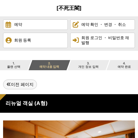
[不死王閣]
예약
예약 확인 ・ 변경 ・ 취소
회원 로그인 ・ 비밀번호 재
회원 등록
발행
1
2
3
4
플랜 선택
예약 내용 입력
개인 정보 입력
예약 완료
이전 페이지
리뉴얼 객실 (A형)