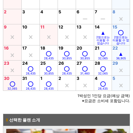
2
3
4
5
6
7
8
9
10
11
12
13
14
15
2명으로는
2명으로는
이용할 수
이용할 수 없
없습니다
습니다
16
17
18
19
20
21
22
28,435
30,855
30,855
32,065
36,905
23
24
25
26
27
28
29
28,435
30,855
28,435
31,460
32,065
30
31
1
2
3
4
5
32,065
28,435
28,435
28,435
1박성인 1인당 요금(예상 금액)
※요금은 소비세 포함입니다.
선택한 플랜 소개