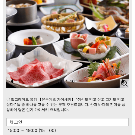
1
/
10
Pr
N
e
e
〇 업그레이드 요리 【유우게츠 가이세키】 "생선도 먹고 싶고 고기도 먹고
싶다!" 둘 중 하나를 고를 수 없는 분께 추천드립니다. 산과 바다의 진미를 풍
vi
xt
성하게 담은 인기 가이세키 요리입니다.
o
체크인
u
15:00 ～ 19:00 (15：00)
s