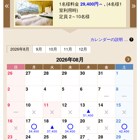
1名様料金
29,400円～ ,
(4名様1
Previous
N
室利用時)
定員 2～10名様
カレンダーの説明 …
2026年8月
9月
10月
11月
12月
2026年08月
日
月
火
水
木
金
土
26
27
28
29
30
31
1
2
3
4
5
6
7
8
9
10
11
12
13
14
15
51,400
16
17
18
19
20
21
22
34,400
37,400
34,400
42,400
23
24
25
26
27
28
29