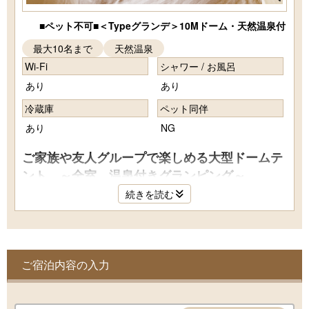
■ペット不可■＜Typeグランデ＞10Mドーム・天然温泉付
最大10名まで
天然温泉
Wi-Fi
シャワー / お風呂
あり
あり
冷蔵庫
ペット同伴
あり
NG
ご家族や友人グループで楽しめる大型ドームテ
ント ～全室 温泉付きグランピング～
続きを読む
直径10ｍの大型ドームは最大定員8名を誇る最大級のグラン
ピングテント。
湯けむりに包まれる別府の町並みと、四季の移ろいを感じる
山並みを楽しむのもさることながら、大人数でのグランピン
グを楽しむならこちらのお部屋がオススメ。
ご宿泊内容の入力
定員は8名のお部屋です。ご要望にお応えし、10名までご宿
泊いただけるようご用意させていただきますが8名を想定し
た設備となっているため手狭になることをご了承くださいま