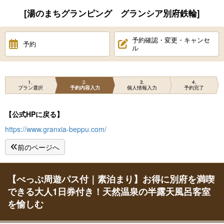
[湯のまちグランピング グランシア別府鉄輪]
予約確認・変更・キャンセ
予約
ル
1
2
3
4
プラン選択
予約内容入力
個人情報入力
予約完了
【公式HPに戻る】
https://www.granxia-beppu.com/
前のページへ
【べっぷ周遊パス付｜素泊まり】お得に別府を満喫
できる大人1日券付き！天然温泉の半露天風呂客室
を愉しむ