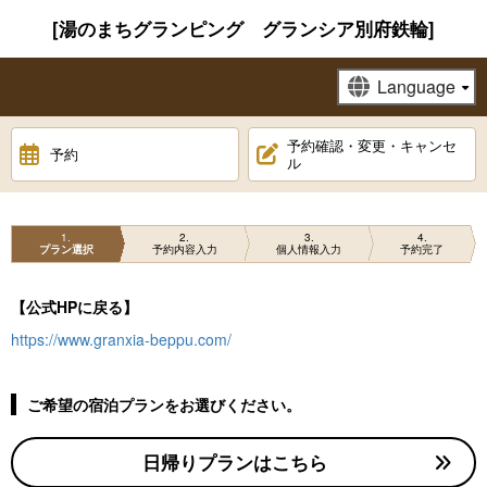
[湯のまちグランピング グランシア別府鉄輪]
予約確認・変更・キャンセ
予約
ル
1
2
3
4
プラン選択
予約内容入力
個人情報入力
予約完了
【公式HPに戻る】
https://www.granxia-beppu.com/
ご希望の宿泊プランをお選びください。
日帰りプランはこちら