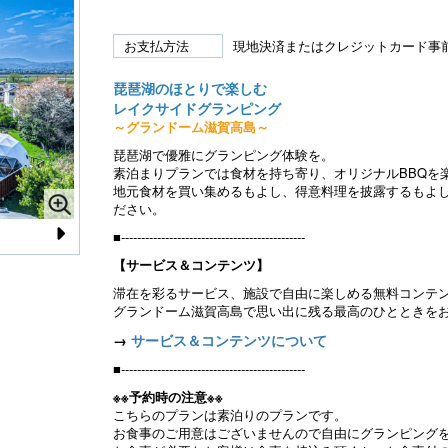
お支払方法
現地決済またはクレジットカード事
琵琶湖のほとりで楽しむ
レイクサイドグランピング
～グランドーム滋賀高島～
琵琶湖で優雅にグランピング体験を。
素泊まりプランでは食材を持ち寄り、オリジナルBBQを
地元食材を買い集めるもよし、得意料理を披露するもよ
ださい。
■----------------------------------------------
N
【サービス＆コンテンツ】
e
滞在を彩るサービス、施設で自由に楽しめる無料コンテ
グランドーム滋賀高島で思い出に残る最高のひとときをお
xt
→
サービス＆コンテンツについて
■----------------------------------------------
※※予約時の注意※※
こちらのプランは素泊りのプランです。
お食事のご用意はございませんので自由にグランピング