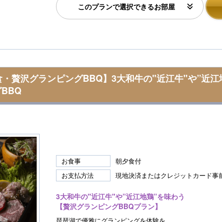
このプランで選択できるお部屋
食・贅沢グランピングBBQ】3大和牛の"近江牛"や”近
BBQ
お食事
朝夕食付
お支払方法
現地決済またはクレジットカード事
3大和牛の"近江牛"や”近江地鶏”を味わう
【贅沢グランピングBBQプラン】
琵琶湖で優雅にグランピングを体験を。