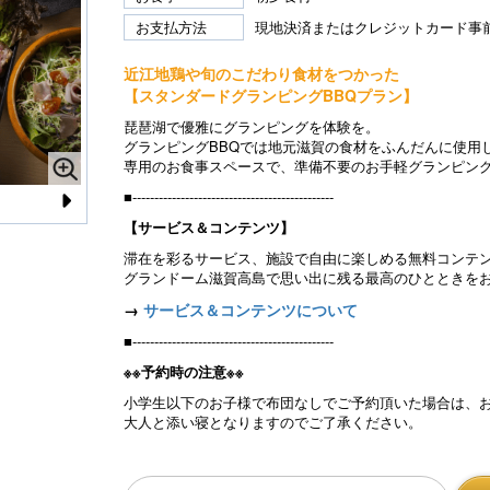
お支払方法
現地決済またはクレジットカード事
近江地鶏や旬のこだわり食材をつかった
【スタンダードグランピングBBQプラン】
琵琶湖で優雅にグランピングを体験を。
グランピングBBQでは地元滋賀の食材をふんだんに使用
専用のお食事スペースで、準備不要のお手軽グランピン
■----------------------------------------------
N
【サービス＆コンテンツ】
e
滞在を彩るサービス、施設で自由に楽しめる無料コンテ
グランドーム滋賀高島で思い出に残る最高のひとときをお
xt
→
サービス＆コンテンツについて
■----------------------------------------------
※※予約時の注意※※
小学生以下のお子様で布団なしでご予約頂いた場合は、
大人と添い寝となりますのでご了承ください。