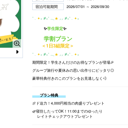
宿泊可能期間
2026/07/01 ～ 2026/09/30
˚﹒
✦
₊ ⧣₊˚ 𓂃
★
⸝⸝ ⧣₊˚﹒
✦
₊
✨
学生限定
✨
学割プラン
＜1日3組限定＞
˚﹒
✦
₊ ⧣₊˚ 𓂃
★
⸝⸝ ⧣₊˚﹒
✦
₊
N
期間限定！学生さんだけのお得なプランが登場🎉
e
グループ旅行や夏休みの思い出作りにピッタリ◎
xt
豪華特典付きのこのプランをお見逃しなく💨
プラン特典
🍖ド迫力！4,000円相当の肉盛りプレゼント
🌿寝坊したってOK！11:00までのゆったり
レイトチェックアウトプレゼント