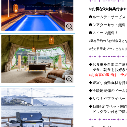
✦･━･✦･━･✦･━･✦･━･
✨お得な3大特典付き✨
🎃ルームデコサービス
🎃シアターセット無料
🎃スイーツ無料！
※既存予約の方は対象外と
※特定日限定プランとなり
✦･━･✦･━･✦･━･✦･━･
◆お食事を自由にご選
夕食、朝食をお好きな
※お食事の選択は、予
◆豊富な新鮮食材を持
◆冷暖房完備のドーム
◆サウナやプライベー
◆1組限定でペット同
ドッグラン付きで愛
✦･━･✦･━･✦･━･✦･━･