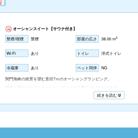
名
オーシャンスイート【サウナ付き】
2
禁煙/喫煙
禁煙
部屋の広さ
38.00 m
名
Wi-Fi
あり
トイレ
洋式トイレ
冷蔵庫
あり
ペット同伴
NG
名
関門海峡の絶景を望む直径7ｍのオーシャングランピング。
湯舟に浸かりながらオーシャンビューをお愉しみいただけます。
続きを読む
シングルベットを4台設置しており、ご家族やグループでのご利用にオス
名
※サウナ定員：2名
※ペットの同伴は不可となります。
名