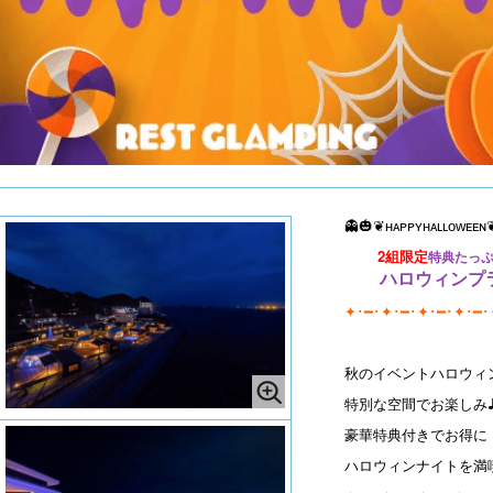
👻🎃❦ʜᴀᴘᴘʏʜᴀʟʟᴏᴡᴇᴇɴ
2組限定
特典たっぷ
ハロウィンプ
✦･━･✦･━･✦･━･✦･━･
秋のイベントハロウィ
特別な空間でお楽しみ
豪華特典付きでお得に
ハロウィンナイトを満喫