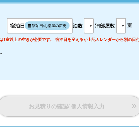
※6月～10月末までの期間限定でプールを設置いたします。
※利用期間中でも当日の天候や水温によっては利用できない事がございま
泊
室
宿泊日
泊数
部屋数
宿泊日/お部屋の変更
は1室以上の空きが必要です。 宿泊日を変えるか上記カレンダーから別の日
。
お見積りの確認/ 個人情報入力