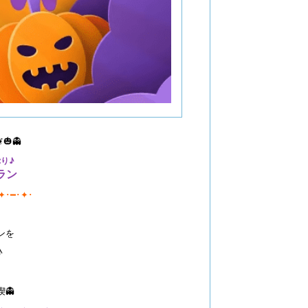
❦🎃👻
り♪
ラン
✦･━･✦･
ンを
♪
👻