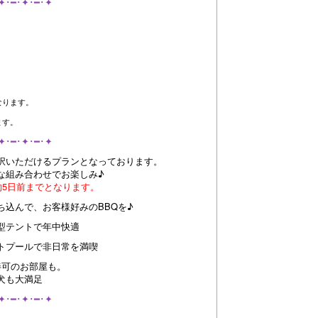
✦･━･✦･━･✦
なります。
ます。
✦･━･✦･━･✦
択いただけるプランとなっております。
組み合わせでお楽しみ♪
約5日前までとなります。
ち込んで、お客様好みのBBQを♪
型テントで年中快適
トプールで非日常を満喫
伴可のお部屋も。
犬も大満足
✦･━･✦･━･✦