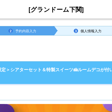
[グランドーム下関]
予約内容入力
個人情報入力
2
3
組限定＞シアターセット＆特製スイーツ🍰ルームデコが