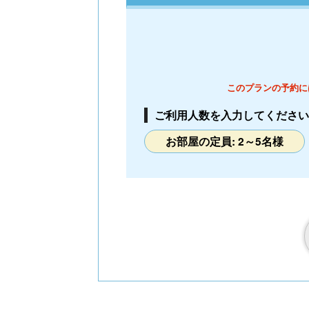
様1室利用時)
定員 2～3名様
このプランの予約に
ご利用人数を入力してください
お部屋の定員: 2～5名様