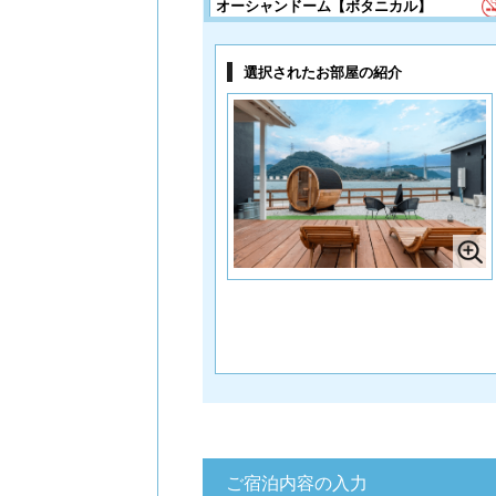
オーシャンドーム【ボタニカル】
1名様料金
15,800円～
(4
様1室利用時)
選択されたお部屋の紹介
定員 2～5名様
プールオーシャンスイート【サウナ付
き】※ヒルナンデスで紹介されました！
1名様料金
17,800円～
(4
様1室利用時)
定員 2～6名様
ファミリードーム【アスレチックプー
ル・アウトドアリビング付き】
1名様料金
15,800円～
(4
様1室利用時)
定員 2～5名様
ドッグオーシャンドーム
1名様料金
16,800円～
(4
様1室利用時)
定員 2～5名様
ナチュラルドーム
ご宿泊内容の入力
1名様料金
9,800円～
(3