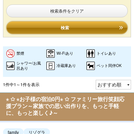
検索条件をクリア
検索
禁煙
Wi-Fiあり
トイレあり
シャワー/お風
冷蔵庫あり
ペット同伴OK
呂あり
1件中1～1件を表示
⋆ ✩ ⋆お子様の宿泊0円⋆ ✩ ファミリー旅行笑顔応
援プラン～家族での思い出作りを、もっと手軽
に、もっと楽しく♪～
family
リゾグラ