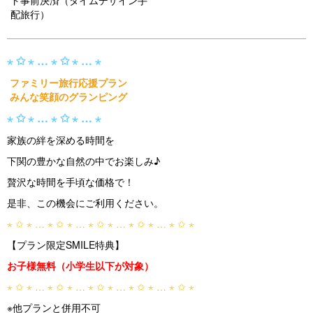
ド事前決済（タイムデザイン手
u
配旅行）
s
⋆ ✩ ⋆ … ⋆ ✩ ⋆ … ⋆
ファミリー旅行応援プラン
みんな笑顔のグランピング
⋆ ✩ ⋆ … ⋆ ✩ ⋆ … ⋆
家族の絆を深める時間を
下関の豊かな自然の中でお楽しみ♪
贅沢な時間を手頃な価格で！
是非、この機会にご利用ください。
⋆ ✩ ⋆ … ⋆ ✩ ⋆ … ⋆ ✩ ⋆ … ⋆ ✩ ⋆ … ⋆ ✩ ⋆
【プラン限定SMILE特典】
お子様無料（小学生以下が対象）
⋆ ✩ ⋆ … ⋆ ✩ ⋆ … ⋆ ✩ ⋆ … ⋆ ✩ ⋆ … ⋆ ✩ ⋆
※他プランと併用不可