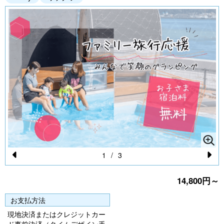
1
/
3
Pr
N
14,800円～
e
e
vi
xt
お支払方法
o
現地決済またはクレジットカー