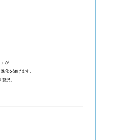
ト」が
と進化を遂げます。
す贅沢。