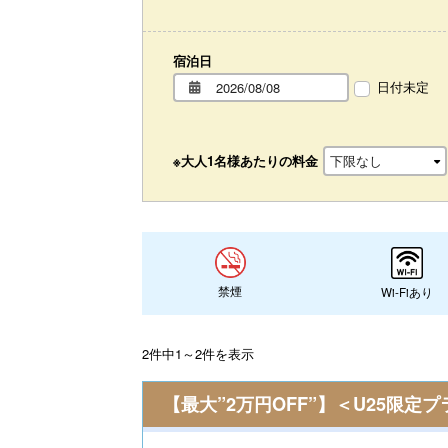
宿泊日
日付未定
※大人1名様あたりの料金
禁煙
Wi-Fiあり
2件中1～2件を表示
【最大”2万円OFF”】＜U25限