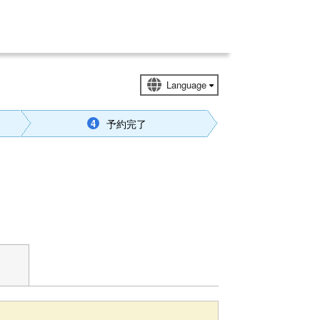
予約完了
4
https://www.glamping-yamaguchi.com/