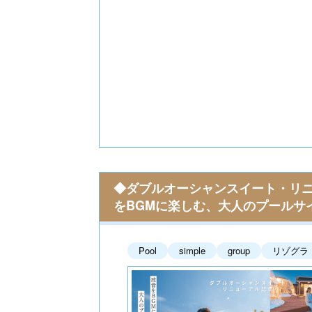
s
◆ダブルオーシャンスイート・リニ
をBGMに楽しむ、大人のプールサ
Pool
simple
group
リゾグラ