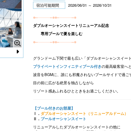
宿泊可能期間
2026/06/01 ～ 2026/10/31
✼••┈┈┈┈┈┈┈••✼✼••┈┈┈┈┈┈┈••✼
ダブルオーシャンスイートリニューアル記念
専用プールで夏を楽しむ
✼••┈┈┈┈┈┈┈••✼✼••┈┈┈┈┈┈┈••✼
N
グランドーム下関で最も広い「ダブルオーシャンスイー
e
プライベートインフィニティプール付き
の最高級客室へ
波音をBGMに、誰にも邪魔されないプールサイドで過ご
xt
目の前に広がる絶景を独占しながら
リゾート感あふれるひとときをお過ごしください。
【プール付きのお部屋】
Ⅰ．
ダブルオーシャンスイート（リニューアルドーム）
Ⅱ．
プールオーシャンスイート
リニューアルしたダブルオーシャンスイートの他に