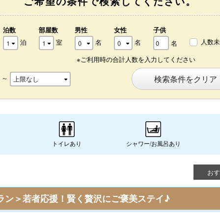
ご希望の条件で検索してください。
泊数
部屋数
男性
女性
子供
人数未
泊
室
名
名
名
※ご利用時の合計人数を入力してください
～
検索条件をクリア
トイレあり
シャワー/お風呂あり
おす
定プラン＞若者応援！賢く贅沢にご褒美ステイ♪