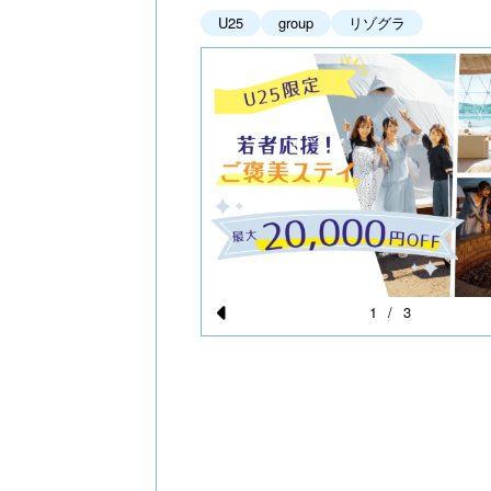
U25
group
リゾグラ
1
/
3
Pr
e
vi
o
u