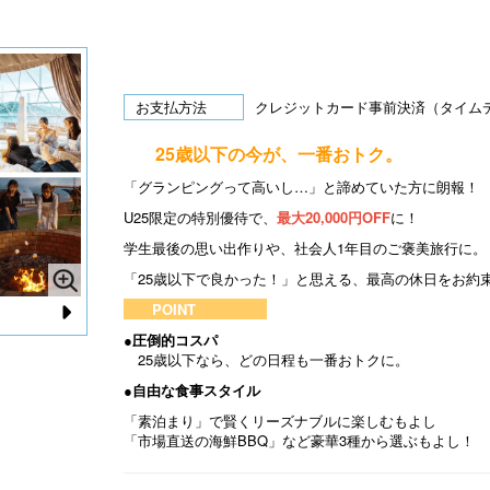
お支払方法
クレジットカード事前決済（タイム
25歳以下の今が、一番おトク。
「グランピングって高いし…」と諦めていた方に朗報！
U25限定の特別優待で、
最大20,000円OFF
に！
学生最後の思い出作りや、社会人1年目のご褒美旅行に。
「25歳以下で良かった！」と思える、最高の休日をお約
POINT
N
●圧倒的コスパ
25歳以下なら、どの日程も一番おトクに。
e
●自由な食事スタイル
xt
「素泊まり」で賢くリーズナブルに楽しむもよし
「市場直送の海鮮BBQ」など豪華3種から選ぶもよし！