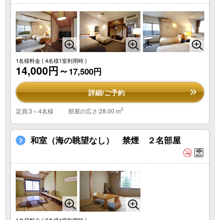
1名様料金
( 4名様1室利用時 )
14,000円～
17,500円
詳細/ご予約
2
定員:3～4名様
部屋の広さ:28.00 m
和室（海の眺望なし） 禁煙 ２名部屋
1名様料金
( 2名様1室利用時 )