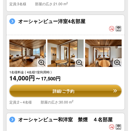
2
定員:3名様
部屋の広さ:21.00 m
オーシャンビュー洋室4名部屋
1名様料金
( 4名様1室利用時 )
14,000円～
17,500円
詳細/ご予約
2
定員:2～4名様
部屋の広さ:30.00 m
オーシャンビュー和洋室 禁煙 ４名部屋