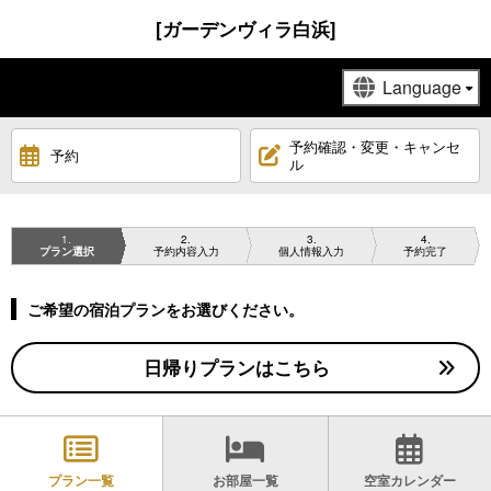
[ガーデンヴィラ白浜]
予約確認・変更・キャンセ
予約
ル
1
2
3
4
プラン選択
予約内容入力
個人情報入力
予約完了
ご希望の宿泊プランをお選びください。
日帰りプランはこちら
プラン一覧
お部屋一覧
空室カレンダー