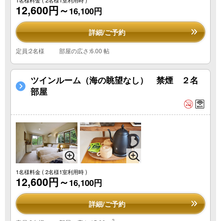
12,600円～
16,100円
詳細/ご予約
定員:2名様
部屋の広さ:6.00 帖
ツインルーム（海の眺望なし） 禁煙 ２名
部屋
1名様料金
( 2名様1室利用時 )
12,600円～
16,100円
詳細/ご予約
2