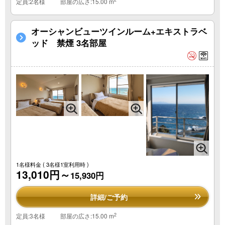
定員:2名様
部屋の広さ:15.00 m
オーシャンビューツインルーム+エキストラベ
ッド 禁煙 3名部屋
1名様料金
( 3名様1室利用時 )
13,010円～
15,930円
詳細/ご予約
2
定員:3名様
部屋の広さ:15.00 m