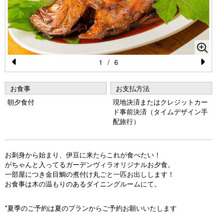
1
/
6
Pr
N
e
e
お食事
お支払方法
vi
xt
朝夕食付
現地決済またはクレジットカー
ド事前決済（タイムデザイン手
o
配旅行）
u
s
お刺身から始まり、伊豆に来たらこれが食べたい！
がちゃんと入ってるガーデンヴィラオリジナルお夕食。
一部屋につき金目鯛の煮付け丸ごと一匹お出しします！
お食事は木の温もりのあるダイニングルームにて。
*夏季のご予約は夏のプランからご予約お願いいたします