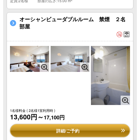
定員:2名様
部屋の広さ:15.00 m
オーシャンビューダブルルーム 禁煙 ２名
部屋
1名様料金
( 2名様1室利用時 )
13,600円～
17,100円
詳細/ご予約