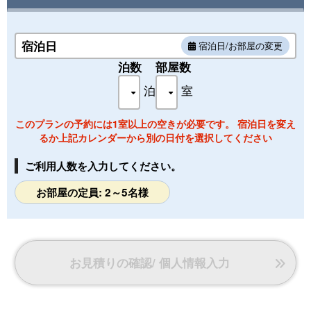
◆◆ 客室備品 ◆◆
テレビ、内線電話、湯沸かしポット、お茶セット、冷蔵庫
宿泊日
宿泊日/お部屋の変更
（中は入っていません）、ドライヤー、洗浄機付トイレ、ハ
ンドソープ、ボディーソープ、シャンプー、リンス、ハミガ
泊数
部屋数
キセット、タオル、バスタオル、浴衣、たび
泊
室
◆◆ ワンちゃん用アメニティ（一例） ◆◆
トイレシート5枚、ウェットシート1箱、粘着テープ1本、消
このプランの予約には1室以上の空きが必要です。 宿泊日を変え
臭スプレー1本、お散歩バッグ、トイレトレー
るか上記カレンダーから別の日付を選択してください
ご利用人数を入力してください。
お部屋の定員: 2～5名様
お見積りの確認/ 個人情報入力