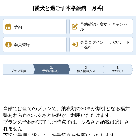
[愛犬と過ごす本格旅館 月香]
予約確認・変更・キャンセ
予約
ル
会員ログイン ・ パスワード
会員登録
再発行
1
2
3
4
プラン選択
予約内容入力
個人情報入力
予約完了
当館では全てのプランで、納税額の30％が割引となる福井
県あわら市のふるさと納税がご利用いただけます。
プランの予約が完了した時点では、ふるさと納税は適用さ
れません。
下記の手順に沿って、お手続きをお願いいたします。