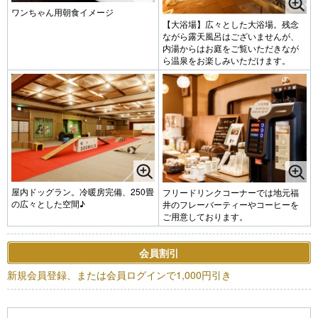
ワンちゃん用朝食イメージ
【大浴場】広々とした大浴場。残念
ながら露天風呂はございませんが、
内湯からはお庭をご覧いただきなが
ら温泉をお楽しみいただけます。
屋内ドッグラン。冷暖房完備、250畳
フリードリンクコーナーでは地元福
の広々とした空間♪
井のフレーバーティーやコーヒーを
ご用意しております。
会員割引
新規会員登録、または会員ログインで1,000円引き