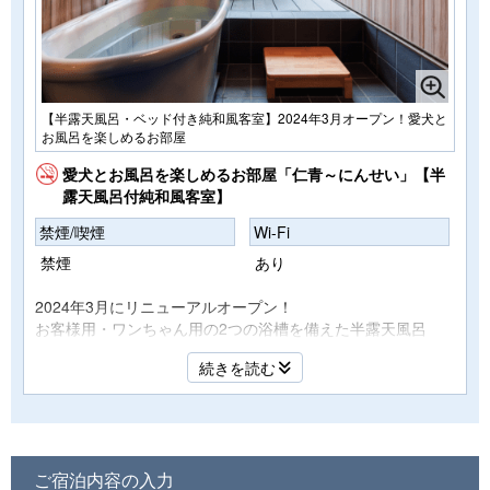
【半露天風呂・ベッド付き純和風客室】2024年3月オープン！愛犬と
お風呂を楽しめるお部屋
愛犬とお風呂を楽しめるお部屋「仁青～にんせい」【半
露天風呂付純和風客室】
禁煙/喫煙
Wi-Fi
禁煙
あり
2024年3月にリニューアルオープン！
お客様用・ワンちゃん用の2つの浴槽を備えた半露天風呂
と、畳の上にツインベッドを設置した、和室タイプのお部屋
続きを読む
です。
広めのお部屋のため、多頭のワンちゃんをお連れのお客様
や、大型犬をお連れのお客様、4名様以上のご家族のお客様
にゆっくりお寛ぎいただくのにおすすめです。
ご宿泊内容の入力
※半露天風呂のお湯は温泉ではありません。