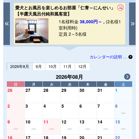
愛犬とお風呂を楽しめるお部屋「仁青～にんせい」
【
【半露天風呂付純和風客室】
ズ
1
1名様料金
38,000円～ ,
(2名様1
Previous
N
室利用時)
定員 2～5名様
カレンダーの説明 …
2026年8月
9月
10月
11月
12月
2026年08月
日
月
火
水
木
金
土
26
27
28
29
30
31
1
2
3
4
5
6
7
8
9
10
11
12
13
14
15
16
17
18
19
20
21
22