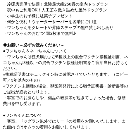
・冷暖房完備で快適！北陸最大級250畳の室内ドッグラン
・夜中もご利用OK！人工芝を敷き詰めた屋外ドッグラン
・小学生のお子様に駄菓子プレゼント
・何かと便利！ウォーターサーバーを各階にご用意
・ワンちゃん用クレートや昇降ステップの無料貸し出しあり
・ワンちゃんのおむつ1頭2枚まで無料♪
◆お願い～必ずお読みください～
●ワンちゃん＆ネコちゃんについて
・ワンちゃんは狂犬病および5種以上の混合ワクチン接種証明書、ネ
コちゃんは3種以上の混合ワクチン接種証明書をご宿泊当日お持ちく
ださい。
※接種証明書はチェックイン時に確認させていただきます。（コピー
可／3年以内のもの）
※ワクチン未接種の場合、獣医師発行による猶予証明書・診断書等の
ご提出が必要となります。
・客室でのお漏らしや、備品の破損等が起きてしまった場合、修繕
費用を申し受けます。
●ワンちゃんについて
・客室、ドッグラン以外ではリードの着用をお願いいたします。ま
た館内ではオムツの着用をお願いしております。