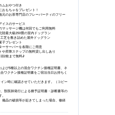
カムおやつ付き
におもちゃをプレゼント！
地元のお茶専門店のフレーバーティのフリー
アイスのサービス
のマッサージ機は何回でもご利用無料
北陸最大級250畳の室内ドッグラン
人工芝を敷き詰めた屋外ドッグラン
菓子プレゼント
ターサーバーを各階にご用意
トや昇降ステップの無料貸し出しあり
頭2枚まで無料♪
および5種以上の混合ワクチン接種証明書、ネ
混合ワクチン接種証明書をご宿泊当日お持ちく
クイン時に確認させていただきます。（コピー
合、獣医師発行による猶予証明書・診断書等の
す。
、備品の破損等が起きてしまった場合、修繕