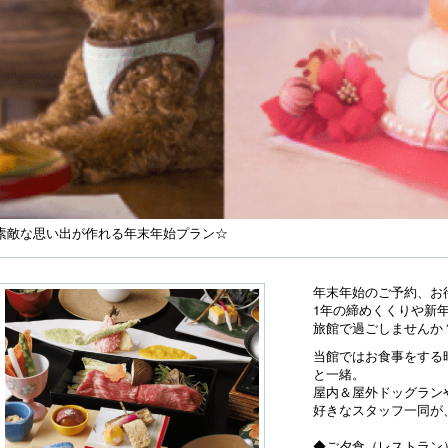
素敵な思い出が作れる年末年始プラン☆
年末年始のご予約、お
1年の締めくくりや新
旅館で過ごしませんか
当館ではお食事をする
と一緒。
屋内＆屋外ドッグラン
好きなスタッフ一同が
◆ご夕食（レストラン