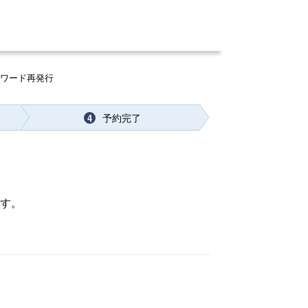
スワード再発行
予約完了
4
ます。
。