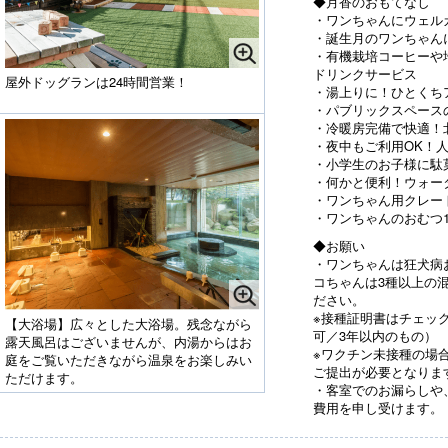
◆月香のおもてなし
・ワンちゃんにウェル
・誕生月のワンちゃん
・有機栽培コーヒーや
ドリンクサービス
屋外ドッグランは24時間営業！
・湯上りに！ひとくち
・パブリックスペース
・冷暖房完備で快適！
・夜中もご利用OK！
・小学生のお子様に駄
・何かと便利！ウォー
・ワンちゃん用クレー
・ワンちゃんのおむつ1
◆お願い
・ワンちゃんは狂犬病
コちゃんは3種以上の
ださい。
※接種証明書はチェッ
【大浴場】広々とした大浴場。残念ながら
可／3年以内のもの）
露天風呂はございませんが、内湯からはお
※ワクチン未接種の場
庭をご覧いただきながら温泉をお楽しみい
ご提出が必要となりま
ただけます。
・客室でのお漏らしや
費用を申し受けます。