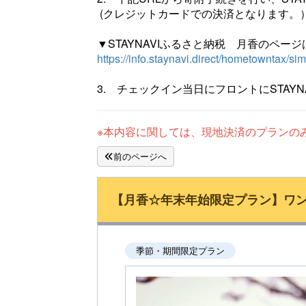
(クレジットカードでの決済となります。
▼STAYNAVIふるさと納税 月香のペー
https://info.staynavi.direct/hometowntax/si
3. チェックイン当日にフロントにSTA
※本内容に関しては、現地決済のプランの
前のページへ
【月香☆年末年始限定プラン】ワ
季節・期間限定プラン