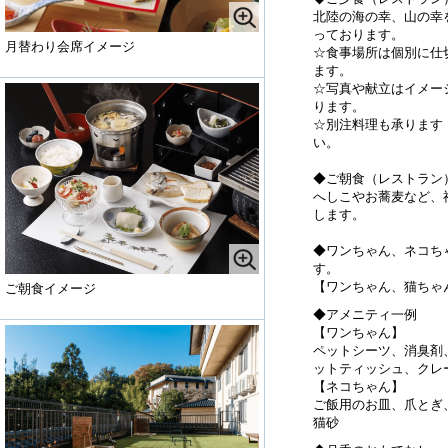
北陸の海の幸、山の幸
っております。
月替わり会席イメージ
☆食事場所は個別に仕
ます。
☆写真や献立はイメー
ります。
☆別注料理も承ります
い。
◆ご朝食（レストラン
へしこやお蕎麦など、
します。
◆ワンちゃん、ネコち
す。
【ワンちゃん、猫ちゃん】
ご朝食イメージ
◆アメニティ一例
【ワンちゃん】
ペットシーツ、消臭剤
ットティッシュ、クレ
【ネコちゃん】
ご飯用のお皿、爪とぎ
猫砂