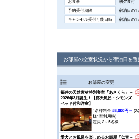
お食事
朝夕食付
予約受付期限
宿泊日の1日
キャンセル受付可能日時
宿泊日の1日
お部屋の空室状況から宿泊日を選
お部屋の変更
福井の天然素材特別客室「あさくら」～
2026年3月誕生！【露天風呂・シモンズ
ベッド付和洋室】
1名様料金
53,000円～
(2
様1室利用時)
定員 2～5名様
愛犬とお風呂を楽しめるお部屋「仁青～