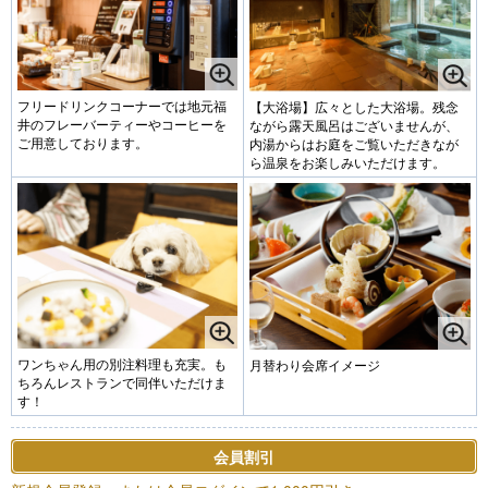
フリードリンクコーナーでは地元福
【大浴場】広々とした大浴場。残念
井のフレーバーティーやコーヒーを
ながら露天風呂はございませんが、
ご用意しております。
内湯からはお庭をご覧いただきなが
ら温泉をお楽しみいただけます。
ワンちゃん用の別注料理も充実。も
月替わり会席イメージ
ちろんレストランで同伴いただけま
す！
会員割引