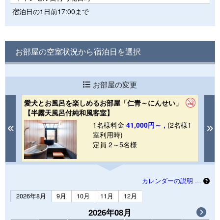
宿泊日の1日前17:00まで
お部屋の空室状況から宿泊日を選択
お部屋の変更
愛犬とお風呂を楽しめるお部屋「仁青～にんせい」
【
【半露天風呂付純和風客室】
ズ
1
1名様料金
41,000円～ ,
(2名様1
Previous
N
室利用時)
定員 2～5名様
カレンダーの説明 …
2026年8月
9月
10月
11月
12月
2026年08月