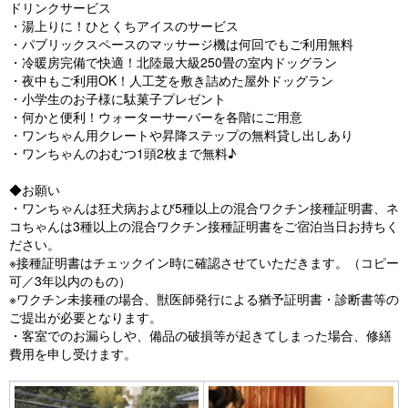
ドリンクサービス
・湯上りに！ひとくちアイスのサービス
・パブリックスペースのマッサージ機は何回でもご利用無料
・冷暖房完備で快適！北陸最大級250畳の室内ドッグラン
・夜中もご利用OK！人工芝を敷き詰めた屋外ドッグラン
・小学生のお子様に駄菓子プレゼント
・何かと便利！ウォーターサーバーを各階にご用意
・ワンちゃん用クレートや昇降ステップの無料貸し出しあり
・ワンちゃんのおむつ1頭2枚まで無料♪
◆お願い
・ワンちゃんは狂犬病および5種以上の混合ワクチン接種証明書、ネ
コちゃんは3種以上の混合ワクチン接種証明書をご宿泊当日お持ちく
ださい。
※接種証明書はチェックイン時に確認させていただきます。（コピー
可／3年以内のもの）
※ワクチン未接種の場合、獣医師発行による猶予証明書・診断書等の
ご提出が必要となります。
・客室でのお漏らしや、備品の破損等が起きてしまった場合、修繕
費用を申し受けます。