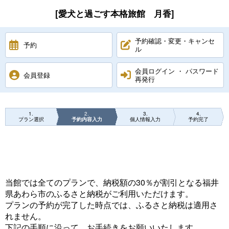
[愛犬と過ごす本格旅館 月香]
予約確認・変更・キャンセ
予約
ル
会員ログイン ・ パスワード
会員登録
再発行
1
2
3
4
プラン選択
予約内容入力
個人情報入力
予約完了
当館では全てのプランで、納税額の30％が割引となる福井
県あわら市のふるさと納税がご利用いただけます。
プランの予約が完了した時点では、ふるさと納税は適用さ
れません。
下記の手順に沿って、お手続きをお願いいたします。