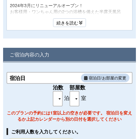
2024年3月にリニューアルオープン！
お客様用・ワンちゃん用の2つの浴槽を備えた半露天風呂
と、畳の上にツインベッドを設置した、和室タイプのお部屋
続きを読む
です。
広めのお部屋のため、多頭のワンちゃんをお連れのお客様
や、大型犬をお連れのお客様、4名様以上のご家族のお客様
にゆっくりお寛ぎいただくのにおすすめです。
ご宿泊内容の入力
※半露天風呂のお湯は温泉ではありません。
◆◆ 客室備品 ◆◆
テレビ、内線電話、湯沸かしポット、お茶セット、冷蔵庫
宿泊日
宿泊日/お部屋の変更
（中は入っていません）、ドライヤー、洗浄機付トイレ、ハ
ンドソープ、ボディーソープ、シャンプー、リンス、ハミガ
泊数
部屋数
キセット、タオル、バスタオル、浴衣、たび
泊
室
◆◆ ワンちゃん用アメニティ（一例） ◆◆
トイレシート5枚、ウェットシート1箱、粘着テープ1本、消
このプランの予約には1室以上の空きが必要です。 宿泊日を変え
臭スプレー1本、お散歩バッグ、トイレトレー
るか上記カレンダーから別の日付を選択してください
ご利用人数を入力してください。