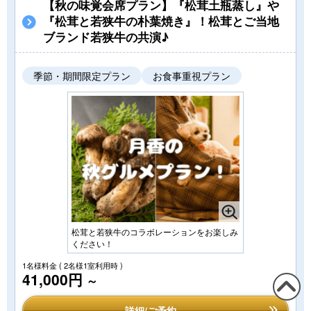
【秋の味覚会席プラン】『松茸土瓶蒸し』や
『松茸と若狭牛の朴葉焼き』！松茸とご当地
ブランド若狭牛の共演♪
季節・期間限定プラン
お食事重視プラン
松茸と若狭牛のコラボレーションをお楽しみ
ください！
1名様料金
( 2名様1室利用時 )
41,000円
～
この
詳細/ご予約