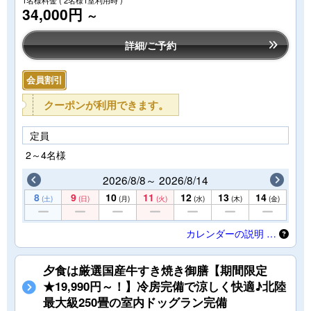
1名様料金
( 2名様1室利用時 )
34,000円
～
詳細/ご予約
会員割引
クーポンが利用できます。
定員
2～4名様
2026/8/8～ 2026/8/14
8
9
10
11
12
13
14
(土)
(日)
(月)
(火)
(水)
(木)
(金)
カレンダーの説明 …
夕食は厳選国産牛すき焼き御膳【期間限定
★19,990円～！】冷房完備で涼しく快適♪北陸
最大級250畳の室内ドッグラン完備