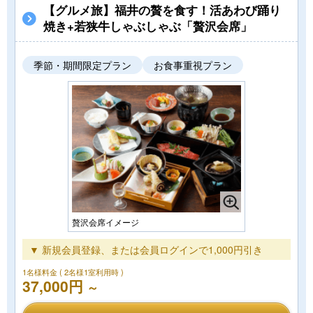
【グルメ旅】福井の贅を食す！活あわび踊り
焼き+若狭牛しゃぶしゃぶ「贅沢会席」
季節・期間限定プラン
お食事重視プラン
贅沢会席イメージ
▼ 新規会員登録、または会員ログインで1,000円引き
1名様料金
( 2名様1室利用時 )
37,000円
～