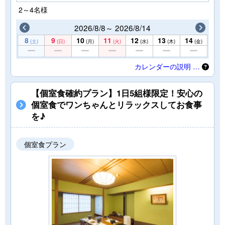
2～4名様
2026/8/8～ 2026/8/14
8
9
10
11
12
13
14
(土)
(日)
(月)
(火)
(水)
(木)
(金)
カレンダーの説明 …
【個室食確約プラン】1日5組様限定！安心の
個室食でワンちゃんとリラックスしてお食事
を♪
個室食プラン