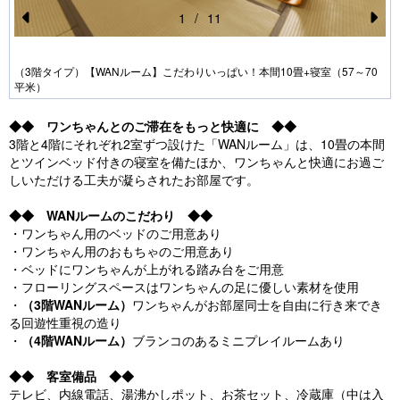
1
/
11
Pr
N
e
e
（3階タイプ）【WANルーム】こだわりいっぱい！本間10畳+寝室（57～70
平米）
vi
xt
o
◆◆ ワンちゃんとのご滞在をもっと快適に ◆◆
u
3階と4階にそれぞれ2室ずつ設けた「WANルーム」は、10畳の本間
とツインベッド付きの寝室を備たほか、ワンちゃんと快適にお過ご
s
しいただける工夫が凝らされたお部屋です。
◆◆ WANルームのこだわり ◆◆
・ワンちゃん用のベッドのご用意あり
・ワンちゃん用のおもちゃのご用意あり
・ベッドにワンちゃんが上がれる踏み台をご用意
・フローリングスペースはワンちゃんの足に優しい素材を使用
・
（3階WANルーム）
ワンちゃんがお部屋同士を自由に行き来でき
る回遊性重視の造り
・
（4階WANルーム）
ブランコのあるミニプレイルームあり
◆◆ 客室備品 ◆◆
テレビ、内線電話、湯沸かしポット、お茶セット、冷蔵庫（中は入