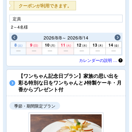
クーポンが利用できます。
定員
2～4名様
2026/8/8～ 2026/8/14
8
9
10
11
12
13
14
(土)
(日)
(月)
(火)
(水)
(木)
(金)
カレンダーの説明 …
【ワンちゃん記念日プラン】家族の思い出を
彩る特別な日をワンちゃんと♪特製ケーキ・月
香からプレゼント付
季節・期間限定プラン