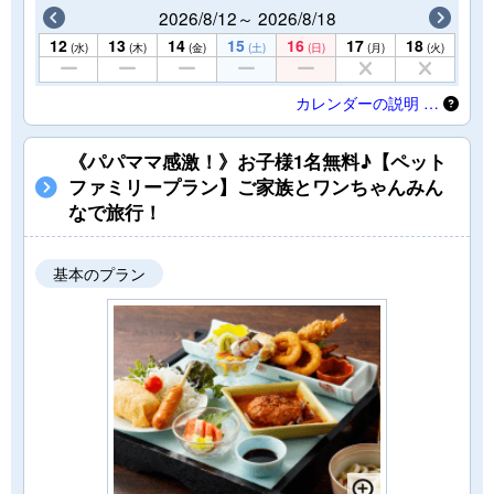
2026/8/12～ 2026/8/18
12
13
14
15
16
17
18
(水)
(木)
(金)
(土)
(日)
(月)
(火)
カレンダーの説明 …
《パパママ感激！》お子様1名無料♪【ペット
ファミリープラン】ご家族とワンちゃんみん
なで旅行！
基本のプラン