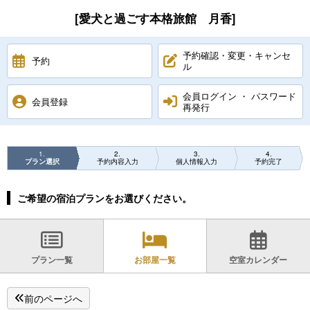
[愛犬と過ごす本格旅館 月香]
予約確認・変更・キャンセ
予約
ル
会員ログイン ・ パスワード
会員登録
再発行
1
2
3
4
プラン選択
予約内容入力
個人情報入力
予約完了
ご希望の宿泊プランをお選びください。
プラン一覧
お部屋一覧
空室カレンダー
前のページへ