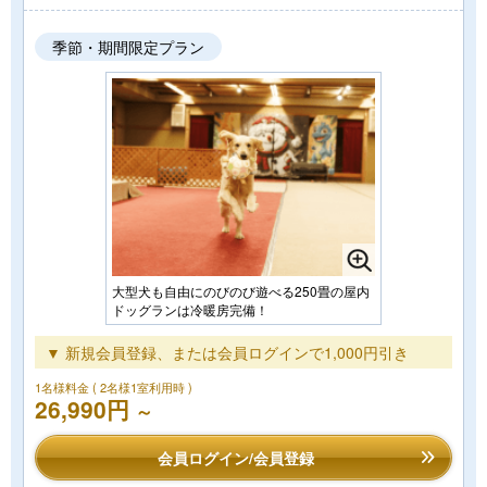
季節・期間限定プラン
大型犬も自由にのびのび遊べる250畳の屋内
ドッグランは冷暖房完備！
▼ 新規会員登録、または会員ログインで1,000円引き
1名様料金
( 2名様1室利用時 )
26,990円
～
会員ログイン/会員登録