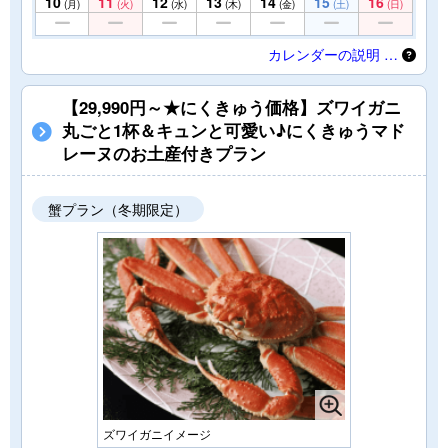
10
11
12
13
14
15
16
(月)
(火)
(水)
(木)
(金)
(土)
(日)
カレンダーの説明 …
【29,990円～★にくきゅう価格】ズワイガニ
丸ごと1杯＆キュンと可愛い♪にくきゅうマド
レーヌのお土産付きプラン
蟹プラン（冬期限定）
ズワイガニイメージ