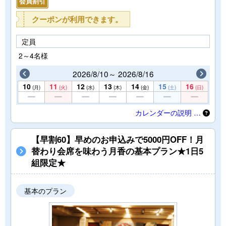
会員割引
クーポンが利用できます。
定員
2～4名様
2026/8/10～ 2026/8/16
10
11
12
13
14
15
16
(月)
(火)
(水)
(木)
(金)
(土)
(日)
カレンダーの説明 …
【早割60】早めのお申込みで5000円OFF！月
替わり会席を味わう月香の基本プラン★1日5
組限定★
基本のプラン