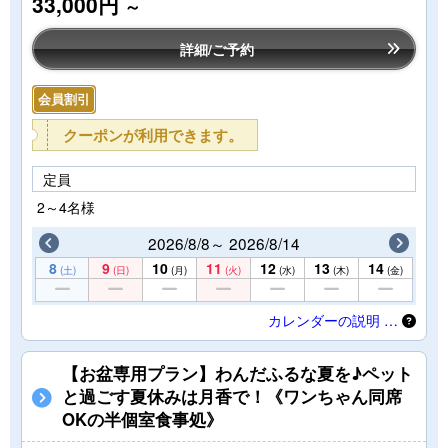
33,000円
～
詳細/ご予約
会員割引
クーポンが利用できます。
定員
2～4名様
2026/8/8～ 2026/8/14
8
9
10
11
12
13
14
(土)
(日)
(月)
(火)
(水)
(木)
(金)
カレンダーの説明 …
【お盆専用プラン】わんだふるな夏を♪ペット
と過ごす夏休みは月香で！《ワンちゃん同席
OKの半個室食事処》