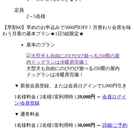
定員
2～5名様
【早割60】早めのお申込みで5000円OFF！月替わり会席を味
わう月香の基本プラン★1日5組限定★
基本のプラン
大型犬も自由にのびのび遊べる250畳の屋内
ドッグランは冷暖房完備！
▼ 新規会員登録、または会員ログインで1,000円引き
1名様料金
( 2名様1室利用時 )
29,000円
～
会員ログイ
ン/会員登録
▼ 通常料金
1名様料金
( 2名様1室利用時 )
30,000円
～
詳細/ご予約