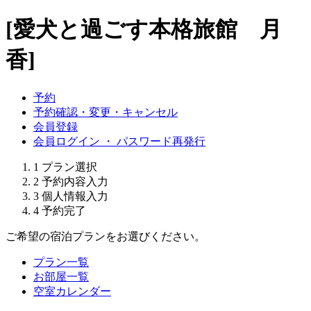
[愛犬と過ごす本格旅館 月
香]
予約
予約確認・変更・キャンセル
会員登録
会員ログイン ・ パスワード再発行
1
プラン選択
2
予約内容入力
3
個人情報入力
4
予約完了
ご希望の宿泊プランをお選びください。
プラン一覧
お部屋一覧
空室カレンダー