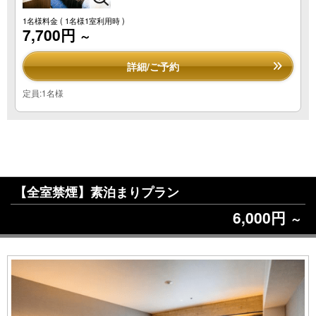
1名様料金
( 1名様1室利用時 )
7,700円
～
詳細/ご予約
定員:1名様
【全室禁煙】素泊まりプラン
6,000円
～