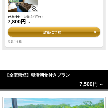
1名様料金
( 1名様1室利用時 )
7,800円
～
詳細/ご予約
定員:1名様
【全室禁煙】朝活朝食付きプラン
7,500円
～