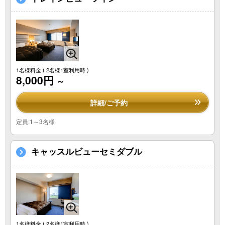
1名様料金
( 2名様1室利用時 )
8,000円
～
詳細/ご予約
定員:1～3名様
キャッスルビューセミダブル
1名様料金
( 2名様1室利用時 )