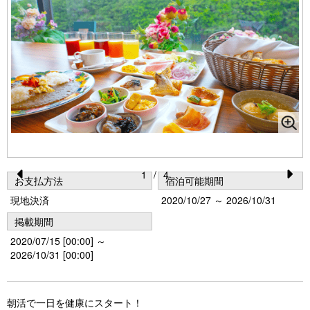
1
/
4
お支払方法
宿泊可能期間
Pr
N
現地決済
2020/10/27 ～ 2026/10/31
e
e
掲載期間
vi
xt
2020/07/15 [00:00] ～
o
2026/10/31 [00:00]
u
s
朝活で一日を健康にスタート！