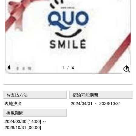
1
/
4
Pr
N
e
e
vi
xt
お支払方法
宿泊可能期間
o
現地決済
2024/04/01 ～ 2026/10/31
u
掲載期間
s
2024/03/30 [14:00] ～
2026/10/31 [00:00]