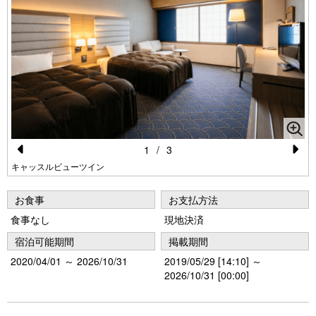
1
/
3
Pr
N
キャッスルビューツイン
e
e
お食事
お支払方法
vi
xt
食事なし
現地決済
o
宿泊可能期間
掲載期間
u
2020/04/01 ～ 2026/10/31
2019/05/29 [14:10] ～
s
2026/10/31 [00:00]