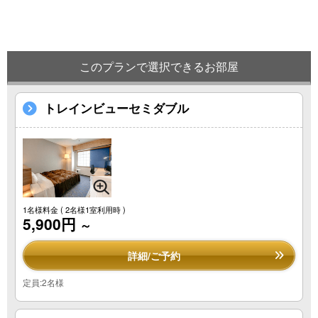
このプランで選択できるお部屋
トレインビューセミダブル
1名様料金
( 2名様1室利用時 )
5,900円
～
詳細/ご予約
定員:2名様