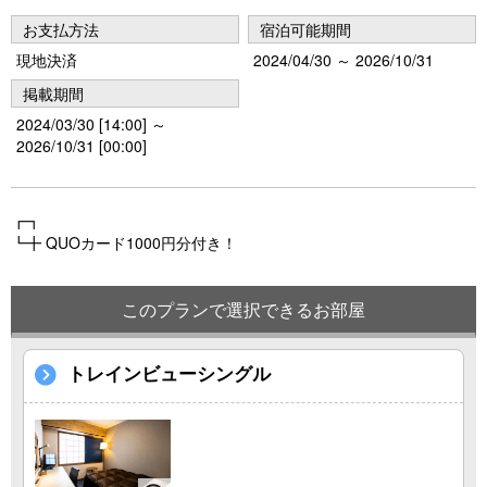
vi
xt
お支払方法
宿泊可能期間
o
現地決済
2024/04/30 ～ 2026/10/31
u
掲載期間
s
2024/03/30 [14:00] ～
2026/10/31 [00:00]
┏┓
┗╋ QUOカード1000円分付き！
このプランで選択できるお部屋
トレインビューシングル