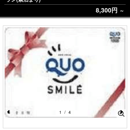
8,300円
～
1
/
4
Pr
N
e
e