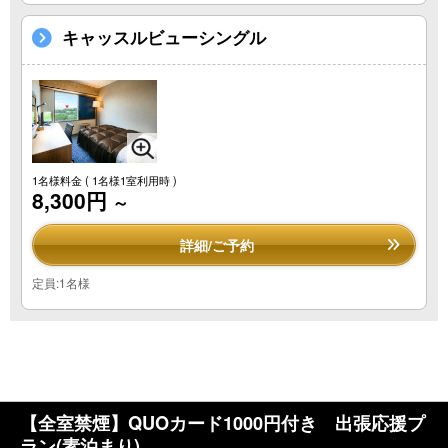
キャッスルビューシングル
1名様料金
( 1名様1室利用時 )
8,300円
～
詳細/ご予約
定員:1名様
【全室禁煙】QUOカード1000円付き 出張応援プ
ラン(素泊まり)