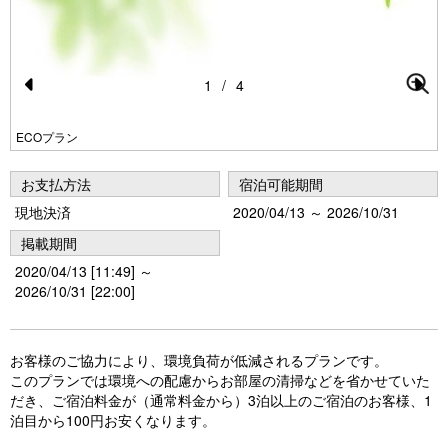
1
/
4
Pr
N
e
e
ECOプラン
vi
xt
お支払方法
宿泊可能期間
o
現地決済
2020/04/13 ～ 2026/10/31
u
掲載期間
s
2020/04/13 [11:49] ～
2026/10/31 [22:00]
お客様のご協力により、環境負荷が低減されるプランです。
このプランでは環境への配慮からお部屋の清掃などを省かせていた
だき、ご宿泊料金が（通常料金から）3泊以上のご宿泊のお客様、1
泊目から100円お安くなります。