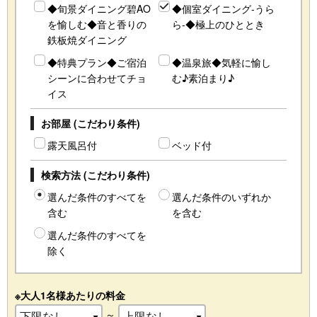
◆旬景ダイニング碧AO
◆個室ダイニング-うら
を愉しむ◆音と香りの
ら-◆極上のひととき
鉄板焼ダイニング
◆特典プラン◆ご宿泊
◆温泉旅◆気軽に愉し
シーンに合わせてチョ
む♪素泊まり♪
イス
お部屋 (こだわり条件)
露天風呂付
ベッド付
検索方法 (こだわり条件)
選んだ条件のすべてを
選んだ条件のいずれか
含む
を含む
選んだ条件のすべてを
除く
※大人1名様あたりの料金
～