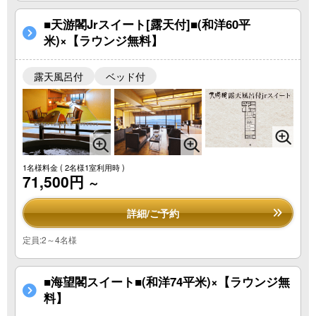
■天游閣Jrスイート[露天付]■(和洋60平
米)×【ラウンジ無料】
露天風呂付
ベッド付
1名様料金
( 2名様1室利用時 )
71,500円
～
詳細/ご予約
定員:2～4名様
■海望閣スイート■(和洋74平米)×【ラウンジ無
料】