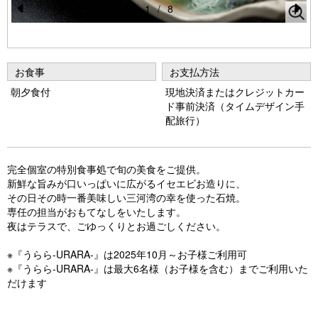
1
/
8
Pr
N
e
e
vi
xt
お食事
お支払方法
o
朝夕食付
現地決済またはクレジットカー
ド事前決済（タイムデザイン手
u
配旅行）
s
完全個室の特別食事処で旬の美食をご提供。
新鮮な旨みが口いっぱいに広がるイセエビお造りに、
その日その時一番美味しい三河湾の幸を使った石焼。
専任の担当がおもてなしをいたします。
夜はテラスで、ごゆっくりとお過ごしください。
※『うらら-URARA-』は2025年10月～お子様ご利用可
※『うらら-URARA-』は最大6名様（お子様を含む）までご利用いた
だけます