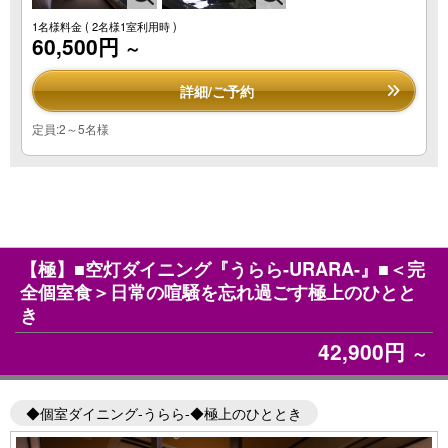
1名様料金
( 2名様1室利用時 )
60,500円
～
詳細/ご予約
定員:2～5名様
【極】■空灯ダイニング『うらら-URARA-』■＜完
全個室食＞日常の喧騒を忘れ過ごす極上のひとと
き
42,900円
～
◆個室ダイニング-うらら-◆極上のひととき