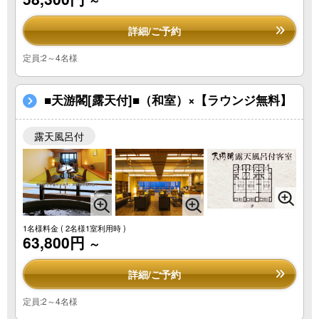
～
詳細/ご予約
定員:2～4名様
■天游閣[露天付]■（和室）×【ラウンジ無料】
露天風呂付
1名様料金
( 2名様1室利用時 )
63,800円
～
詳細/ご予約
定員:2～4名様