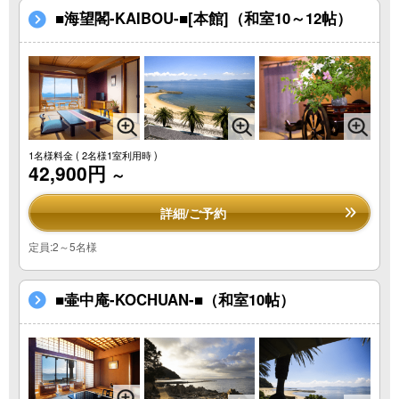
■海望閣-KAIBOU-■[本館]（和室10～12帖）
1名様料金
( 2名様1室利用時 )
42,900円
～
詳細/ご予約
定員:2～5名様
■壷中庵-KOCHUAN-■（和室10帖）