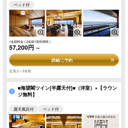
ベッド付
1名様料金
( 2名様1室利用時 )
57,200円
～
詳細/ご予約
定員:2～3名様
■海望閣ツイン[半露天付]■（洋室）×【ラウン
ジ無料】
露天風呂付
ベッド付