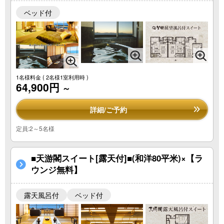
ベッド付
1名様料金
( 2名様1室利用時 )
64,900円
～
詳細/ご予約
定員:2～5名様
■天游閣スイート[露天付]■(和洋80平米)×【ラ
ウンジ無料】
露天風呂付
ベッド付