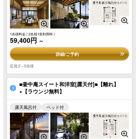
1名様料金
( 2名様1室利用時 )
59,400円
～
詳細/ご予約
定員:2～5名様
■壷中庵スイート和洋室[露天付]■【離れ】
×【ラウンジ無料】
露天風呂付
ベッド付