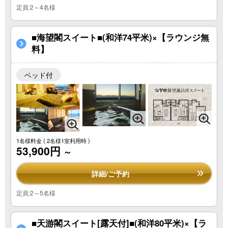
定員:2～4名様
■海望閣スイート■(和洋74平米)×【ラウンジ無
料】
ベッド付
1名様料金
( 2名様1室利用時 )
53,900円
～
詳細/ご予約
定員:2～5名様
■天游閣スイート[露天付]■(和洋80平米)×【ラ