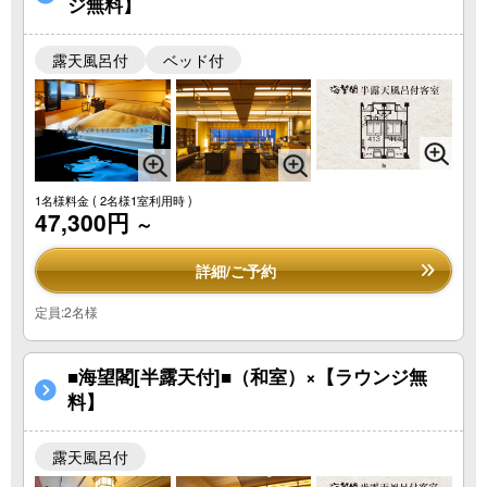
ジ無料】
露天風呂付
ベッド付
1名様料金
( 2名様1室利用時 )
47,300円
～
詳細/ご予約
定員:2名様
■海望閣[半露天付]■（和室）×【ラウンジ無
料】
露天風呂付