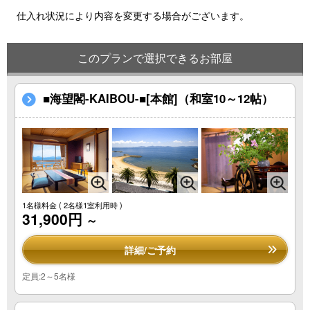
仕入れ状況により内容を変更する場合がございます。
このプランで選択できるお部屋
■海望閣-KAIBOU-■[本館]（和室10～12帖）
1名様料金
( 2名様1室利用時 )
31,900円
～
詳細/ご予約
定員:2～5名様