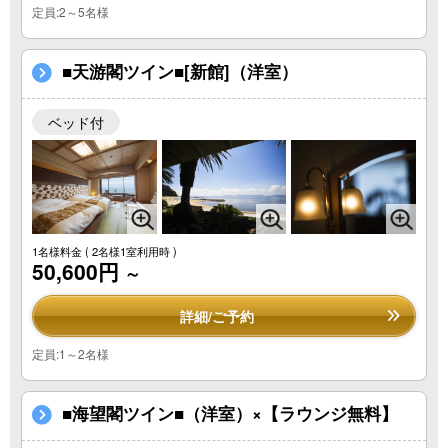
定員:2～5名様
■天游閣ツイン■[新館]（洋室）
ベッド付
1名様料金
( 2名様1室利用時 )
50,600円
～
詳細/ご予約
定員:1～2名様
■海望閣ツイン■（洋室）×【ラウンジ無料】