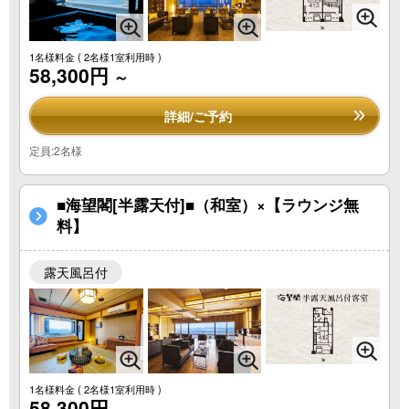
1名様料金
( 2名様1室利用時 )
58,300円
～
詳細/ご予約
定員:2名様
■海望閣[半露天付]■（和室）×【ラウンジ無
料】
露天風呂付
1名様料金
( 2名様1室利用時 )
58,300円