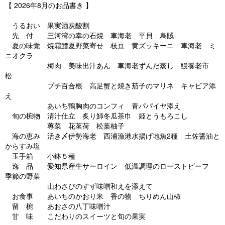
【 2026年8月のお品書き 】
うるおい 果実酒炭酸割
先 付 三河湾の幸の石焼 車海老 平貝 烏賊
夏の味覚 焼霜鱧夏野菜寄せ 枝豆 黄ズッキーニ 車海老 ミ
ニオクラ
梅肉 美味出汁あん 車海老ずんだ蒸し 鰻養老市
松
プチ百合根 高足蟹と焼き茄子のマリネ キャビア添
え
あいち鴨胸肉のコンフィ 青パパイヤ添え
旬の椀物 清汁仕立 炙り魳冬瓜茶巾 姫とうもろこし
蓴菜 花茗荷 松葉柚子
海の恵み 活き〆伊勢海老 西浦漁港水揚げ地魚2種 土佐醤油と
からすみ塩
玉手箱 小鉢５種
逸 品 愛知県産牛サーロイン 低温調理のローストビーフ
季節の野菜
山わさびのすず味噌和えを添えて
お食事 あいちのかおり米 香の物 ちりめん山椒
留 椀 あおさの八丁味噌汁
甘 味 こだわりのスイーツと旬の果実