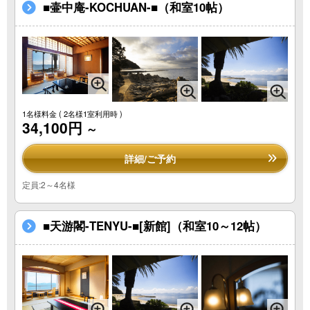
■壷中庵-KOCHUAN-■（和室10帖）
1名様料金
( 2名様1室利用時 )
34,100円
～
詳細/ご予約
定員:2～4名様
■天游閣-TENYU-■[新館]（和室10～12帖）