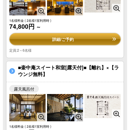
1名様料金
( 2名様1室利用時 )
74,800円
～
詳細/ご予約
定員:2～6名様
■壷中庵スイート和室[露天付]■【離れ】×【ラ
ウンジ無料】
露天風呂付
1名様料金
( 2名様1室利用時 )