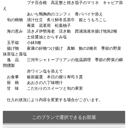
プチ百合根 高足蟹と焼き茄子のマリネ キャビア添
え
あいち鴨胸肉のコンフィ 青パパイヤ添え
旬の椀物 清汁仕立 炙り魳冬瓜茶巾 姫とうもろこし
蓴菜 花茗荷 松葉柚子
海の恵み 活き〆伊勢海老 活き鮑 西浦漁港水揚げ地魚2種
土佐醤油とからすみ塩
玉手箱 小鉢5種
揚げ物 家康の好物つけ揚げ 真鯛 鮑の2種衣 季節の野菜
抹茶塩と藻塩
逸 品 三河牛シャトーブリアンの低温調理 季節の野菜の瞬
間燻製
赤ワイン塩を添えて
お食事 板前厳選 本日の握り寿司５貫
留 椀 あおさの八丁味噌汁
甘 味 こだわりのスイーツと旬の果実
仕入れ状況により内容を変更する場合がございます。
このプランで選択できるお部屋