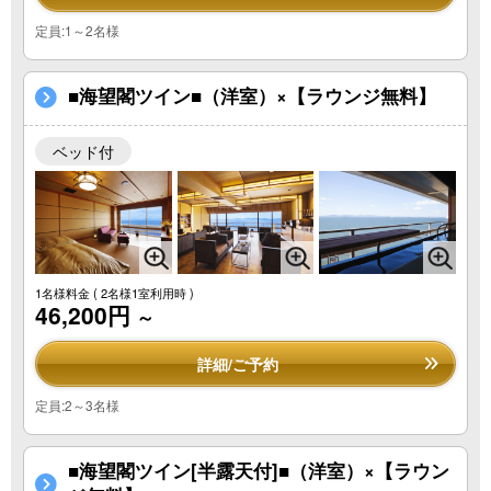
定員:1～2名様
■海望閣ツイン■（洋室）×【ラウンジ無料】
ベッド付
1名様料金
( 2名様1室利用時 )
46,200円
～
詳細/ご予約
定員:2～3名様
■海望閣ツイン[半露天付]■（洋室）×【ラウン