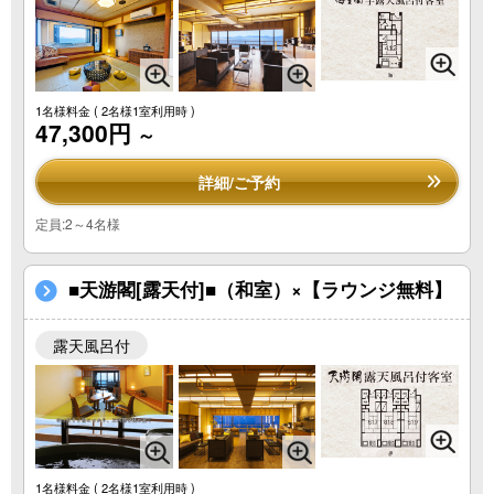
1名様料金
( 2名様1室利用時 )
47,300円
～
詳細/ご予約
定員:2～4名様
■天游閣[露天付]■（和室）×【ラウンジ無料】
露天風呂付
1名様料金
( 2名様1室利用時 )