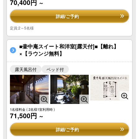
70,400円
～
詳細/ご予約
定員:2～5名様
■壷中庵スイート和洋室[露天付]■【離れ】
×【ラウンジ無料】
露天風呂付
ベッド付
1名様料金
( 2名様1室利用時 )
71,500円
～
詳細/ご予約