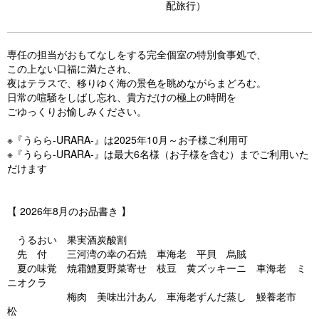
s
配旅行）
専任の担当がおもてなしをする完全個室の特別食事処で、
この上ない口福に満たされ、
夜はテラスで、移りゆく海の景色を眺めながらまどろむ。
日常の喧騒をしばし忘れ、貴方だけの極上の時間を
ごゆっくりお愉しみください。
※『うらら-URARA-』は2025年10月～お子様ご利用可
※『うらら-URARA-』は最大6名様（お子様を含む）までご利用いた
だけます
【 2026年8月のお品書き 】
うるおい 果実酒炭酸割
先 付 三河湾の幸の石焼 車海老 平貝 烏賊
夏の味覚 焼霜鱧夏野菜寄せ 枝豆 黄ズッキーニ 車海老 ミ
ニオクラ
梅肉 美味出汁あん 車海老ずんだ蒸し 鰻養老市
松