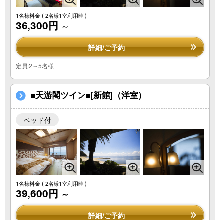
1名様料金
( 2名様1室利用時 )
36,300円
～
詳細/ご予約
定員:2～5名様
■天游閣ツイン■[新館]（洋室）
ベッド付
1名様料金
( 2名様1室利用時 )
39,600円
～
詳細/ご予約