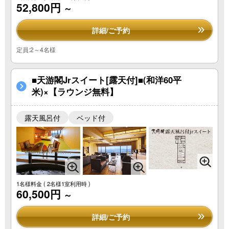
52,800円
～
詳細/ご予約
定員:2～4名様
■天游閣Jrスイート[露天付]■(和洋60平
米)×【ラウンジ無料】
露天風呂付
ベッド付
1名様料金
( 2名様1室利用時 )
60,500円
～
詳細/ご予約