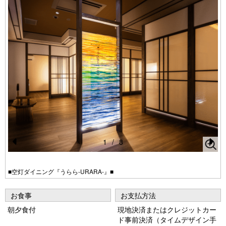
1
/
8
Pr
N
e
e
■空灯ダイニング『うらら-URARA-』■
vi
xt
お食事
お支払方法
o
朝夕食付
現地決済またはクレジットカー
u
ド事前決済（タイムデザイン手