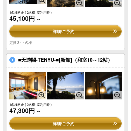
1名様料金
( 2名様1室利用時 )
45,100円
～
詳細/ご予約
定員:2～4名様
■天游閣-TENYU-■[新館]（和室10～12帖）
1名様料金
( 2名様1室利用時 )
47,300円
～
詳細/ご予約