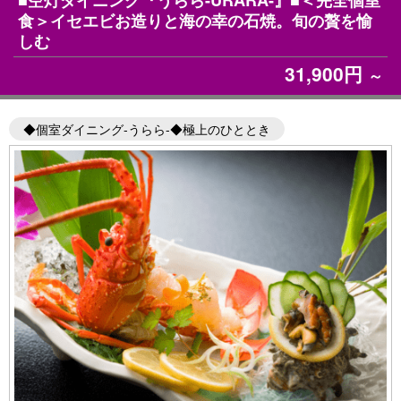
食＞イセエビお造りと海の幸の石焼。旬の贅を愉
しむ
31,900円
～
◆個室ダイニング-うらら-◆極上のひととき