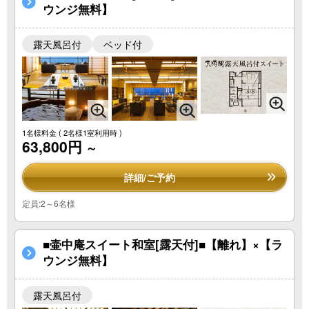
ウンジ無料】
露天風呂付
ベッド付
1名様料金
( 2名様1室利用時 )
63,800円
～
詳細/ご予約
定員:2～6名様
■壷中庵スイート和室[露天付]■【離れ】×【ラ
ウンジ無料】
露天風呂付