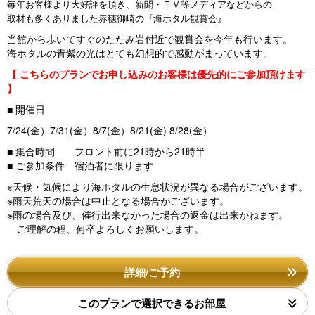
毎年お客様より大好評を頂き、新聞・ＴＶ等メディアなどからの
取材も多くありました赤穂御崎の『海ホタル観賞会』
当館から歩いてすぐのたたみ岩付近で観賞会を今年も行います。
海ホタルの青紫の光はとても幻想的で感動がまっています。
【 こちらのプランでお申し込みのお客様は優先的にご参加頂けます
】
■ 開催日
7/24(金）7/31(金）8/7(金）8/21(金) 8/28(金）
■ 集合時間 フロント前に21時から21時半
■ ご参加条件 宿泊者に限ります
※天候・気候により海ホタルの生息状況が異なる場合がございます。
※雨天荒天の場合は中止となる場合がございます。
※雨の場合及び、催行出来なかった場合の返金は出来かねます。
ご理解の程、何卒よろしくお願いします。
詳細/ご予約
このプランで選択できるお部屋