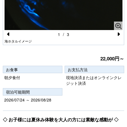
1
/
3
Pr
N
海ホタルイメージ
e
e
vi
xt
22,000円～
o
お食事
お支払方法
u
朝夕食付
現地決済またはオンラインクレ
s
ジット決済
宿泊可能期間
2026/07/24 ～ 2026/08/28
◇ お子様には夏休み体験を大人の方には素敵な感動が ◇