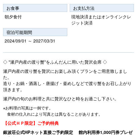
u
お食事
お支払方法
s
朝夕食付
現地決済またはオンラインクレ
ジット決済
宿泊可能期間
2024/09/01 ～ 2027/03/31
◇ "瀬戸内産の渡り蟹"をふんだんに用いた贅沢会席 ◇
瀬戸内産の渡り蟹を贅沢にお楽しみ頂くプランをご用意致しまし
た。
造り・お鍋・酒蒸し・唐揚げ・釜めしなどで渡り蟹をお召し上がり
頂きます。
瀬戸内の旬のお料理と共に贅沢なひと時をお過ごし下さい。
※お料理の写真は一例です。
食材の仕入れにより写真とは異なることがあります。
【公式ＨＰ限定】ご予約特典
銀波荘公式HPネット直接ご予約限定 館内利用券1,000円券プレゼ