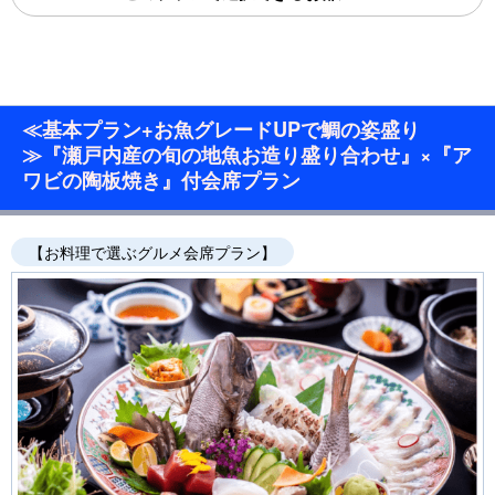
≪基本プラン+お魚グレードUPで鯛の姿盛り
≫『瀬戸内産の旬の地魚お造り盛り合わせ』×『ア
ワビの陶板焼き』付会席プラン
【お料理で選ぶグルメ会席プラン】