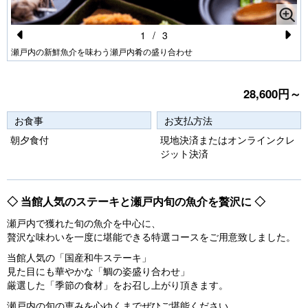
1
/
3
Pr
N
瀬戸内の新鮮魚介を味わう瀬戸内肴の盛り合わせ
e
e
vi
xt
28,600円～
o
お食事
お支払方法
u
朝夕食付
現地決済またはオンラインクレ
s
ジット決済
◇ 当館人気のステーキと瀬戸内旬の魚介を贅沢に ◇
瀬戸内で獲れた旬の魚介を中心に、
贅沢な味わいを一度に堪能できる特選コースをご用意致しました。
当館人気の「国産和牛ステーキ」
見た目にも華やかな「鯛の姿盛り合わせ」
厳選した「季節の食材」をお召し上がり頂きます。
瀬戸内の旬の恵みを心ゆくまでぜひご堪能ください。