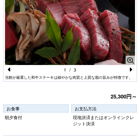
1
/
3
Pr
N
当館が厳選した和牛ステーキは細やかな肉質と上質な脂の旨みが特徴です。
e
e
vi
xt
25,300円～
o
お食事
お支払方法
u
朝夕食付
現地決済またはオンラインクレ
s
ジット決済