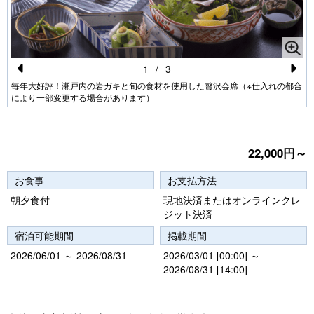
1
/
3
Pr
N
毎年大好評！瀬戸内の岩ガキと旬の食材を使用した贅沢会席（※仕入れの都合
により一部変更する場合があります）
e
e
vi
xt
o
22,000円～
u
お食事
お支払方法
s
朝夕食付
現地決済またはオンラインクレ
ジット決済
宿泊可能期間
掲載期間
2026/06/01 ～ 2026/08/31
2026/03/01 [00:00] ～
2026/08/31 [14:00]