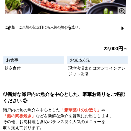
ご家族・ご夫婦の記念日にも人気の鯛の姿造り。
1
/
3
Pr
N
e
e
22,000円～
vi
xt
お食事
お支払方法
o
朝夕食付
現地決済またはオンラインクレ
u
ジット決済
s
◎新鮮な瀬戸内の魚介を中心とした、豪華お造りをご堪能
ください ◎
瀬戸内の旬の魚介を中心とした
「豪華盛りのお造り」
や
「鮑の陶板焼き」
などを新鮮な魚介を贅沢にお出しします。
その他、お肉料理も含めバランス良く人気のメニューを
取り揃えております。