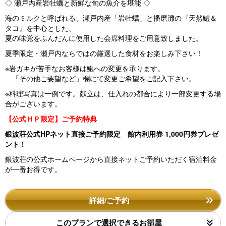
◇ 瀬戸内産岩牡蠣と新鮮な旬の魚介を堪能 ◇
海のミルクと呼ばれる、瀬戸内産「岩牡蠣」と播磨灘の『天然鱧＆
タコ』を中心とした、
夏の味覚をふんだんに使用した会席料理をご用意致しました。
夏季限定・瀬戸内ならではの厳選した食材をお楽しみ下さい！
※岩ガキが苦手なお客様は鮑への変更を承ります。
「その他ご要望など」欄にて変更ご希望をご記入下さい。
※料理写真は一例です。献立は、仕入れの都合により一部変更する場
合がございます。
【公式ＨＰ限定】ご予約特典
銀波荘公式HPネット直接ご予約限定 館内利用券 1,000円券プレゼ
ント！
銀波荘の公式ホームページから直接ネットご予約いただく宿泊料金
が一番お得です。
詳細/ご予約
このプランで選択できるお部屋