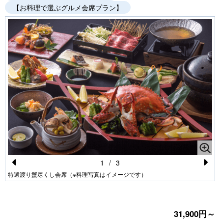
【お料理で選ぶグルメ会席プラン】
1
/
3
Pr
N
特選渡り蟹尽くし会席（※料理写真はイメージです）
e
e
vi
xt
31,900円～
o