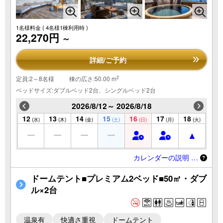
1名様料金
( 4名様1棟利用時 )
22,270円
～
詳細/ご予約
2
定員:2～8名様
棟の広さ:50.00 m
ベッドサイズ:ダブルベッド2台、シングルベッド2台
2026/8/12～ 2026/8/18
12
13
14
15
16
17
18
(水)
(木)
(金)
(土)
(日)
(月)
(火)
カレンダーの説明 …
ドームテント■プレミアム2ベッド■50㎡・ダブ
ル×2台
温泉有
快適さ重視
ドームテント