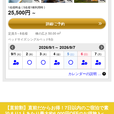
1名様料金
( 5名様1棟利用時 )
25,500円
～
詳細/ご予約
2
定員:5～8名様
棟の広さ:50.00 m
ベッドサイズ:シングルベッド6台
2026/9/1～ 2026/9/7
9/1
2
3
4
5
6
7
(火)
(水)
(木)
(金)
(土)
(日)
(月)
カレンダーの説明 …
【直前割】直前だからお得！7日以内のご宿泊で素
泊まり1人あたり最大約6,000円OFFのお得旅♪＜