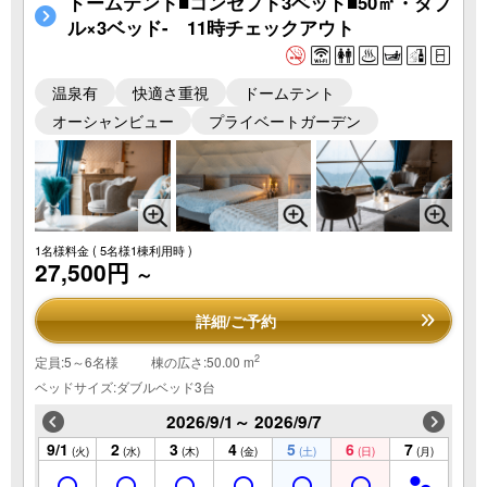
ドームテント■コンセプト3ベッド■50㎡・ダブ
ル×3ベッド- 11時チェックアウト
温泉有
快適さ重視
ドームテント
オーシャンビュー
プライベートガーデン
1名様料金
( 5名様1棟利用時 )
27,500円
～
詳細/ご予約
2
定員:5～6名様
棟の広さ:50.00 m
ベッドサイズ:ダブルベッド3台
2026/9/1～ 2026/9/7
9/1
2
3
4
5
6
7
(火)
(水)
(木)
(金)
(土)
(日)
(月)