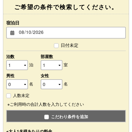
ご希望の条件で検索してください。
宿泊日
日付未定
泊数
部屋数
泊
室
男性
女性
名
名
人数未定
※ご利用時の合計人数を入力してください
こだわり条件を追加
※大人1名様あたりの料金