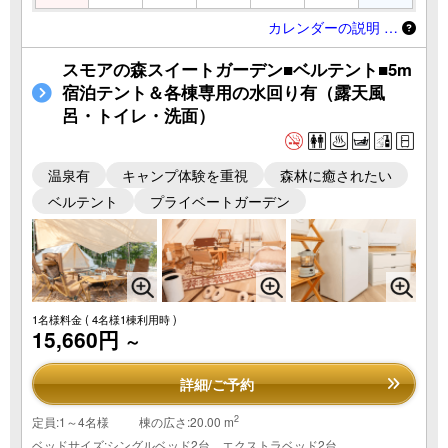
カレンダーの説明 …
スモアの森スイートガーデン■ベルテント■5m
宿泊テント＆各棟専用の水回り有（露天風
呂・トイレ・洗面）
温泉有
キャンプ体験を重視
森林に癒されたい
ベルテント
プライベートガーデン
1名様料金
( 4名様1棟利用時 )
15,660円
～
詳細/ご予約
2
定員:1～4名様
棟の広さ:20.00 m
ベッドサイズ:シングルベッド2台 エクストラベッド2台