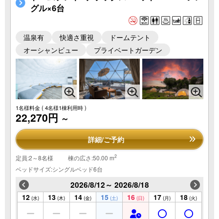
グル×6台
温泉有
快適さ重視
ドームテント
オーシャンビュー
プライベートガーデン
1名様料金
( 4名様1棟利用時 )
22,270円
～
詳細/ご予約
2
定員:2～8名様
棟の広さ:50.00 m
ベッドサイズ:シングルベッド6台
2026/8/12～ 2026/8/18
12
13
14
15
16
17
18
(水)
(木)
(金)
(土)
(日)
(月)
(火)