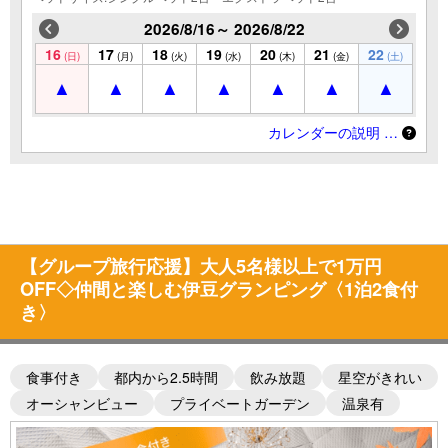
2026/8/16～ 2026/8/22
16
17
18
19
20
21
22
(日)
(月)
(火)
(水)
(木)
(金)
(土)
カレンダーの説明 …
【グループ旅行応援】大人5名様以上で1万円
OFF◇仲間と楽しむ伊豆グランピング〈1泊2食付
き〉
食事付き
都内から2.5時間
飲み放題
星空がきれい
オーシャンビュー
プライベートガーデン
温泉有