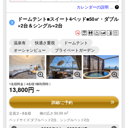
カレンダーの説明 …
ドームテント■スイート4ベッド■50㎡・ダブル
×2台＆シングル×2台
温泉有
快適さ重視
ドームテント
オーシャンビュー
プライベートガーデン
1名様料金
( 4名様1棟利用時 )
13,800円
～
詳細/ご予約
2
定員:2～8名様
棟の広さ:50.00 m
ベッドサイズ:ダブルベッド2台、シングルベッド2台