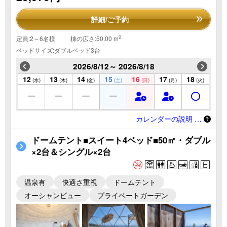
詳細/ご予約
2
定員:2～6名様
棟の広さ:50.00 m
ベッドサイズ:ダブルベッド3台
2026/8/12～ 2026/8/18
12
13
14
15
16
17
18
(水)
(木)
(金)
(土)
(日)
(月)
(火)
カレンダーの説明 …
ドームテント■スイート4ベッド■50㎡・ダブル
×2台＆シングル×2台
温泉有
快適さ重視
ドームテント
オーシャンビュー
プライベートガーデン