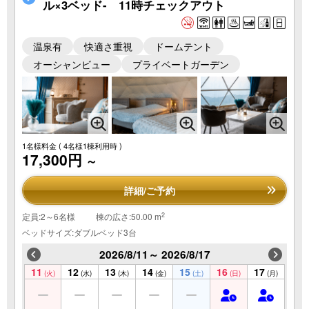
ル×3ベッド- 11時チェックアウト
温泉有
快適さ重視
ドームテント
オーシャンビュー
プライベートガーデン
1名様料金
( 4名様1棟利用時 )
17,300円
～
詳細/ご予約
2
定員:2～6名様
棟の広さ:50.00 m
ベッドサイズ:ダブルベッド3台
2026/8/11～ 2026/8/17
11
12
13
14
15
16
17
(火)
(水)
(木)
(金)
(土)
(日)
(月)