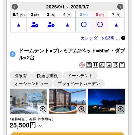
2026/9/1～ 2026/9/7
9/1
2
3
4
5
6
7
(火)
(水)
(木)
(金)
(土)
(日)
(月)
カレンダーの説明 …
ドームテント■プレミアム2ベッド■50㎡・ダブ
ル×2台
温泉有
快適さ重視
ドームテント
オーシャンビュー
プライベートガーデン
1名様料金
( 5名様1棟利用時 )
25,500円
～