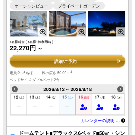
オーシャンビュー
プライベートガーデン
1名様料金
( 4名様1棟利用時 )
22,270円
～
詳細/ご予約
2
定員:2～6名様
棟の広さ:50.00 m
ベッドサイズ:ダブルベッド2台
2026/8/12～ 2026/8/18
12
13
14
15
16
17
18
(水)
(木)
(金)
(土)
(日)
(月)
(火)
カレンダーの説明 …
ドームテント■デラックス6ベッド■50㎡・シン