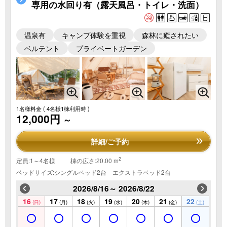
専用の水回り有（露天風呂・トイレ・洗面）
温泉有
キャンプ体験を重視
森林に癒されたい
ベルテント
プライベートガーデン
1名様料金
( 4名様1棟利用時 )
12,000円
～
詳細/ご予約
2
定員:1～4名様
棟の広さ:20.00 m
ベッドサイズ:シングルベッド2台 エクストラベッド2台
2026/8/16～ 2026/8/22
16
17
18
19
20
21
22
(日)
(月)
(火)
(水)
(木)
(金)
(土)