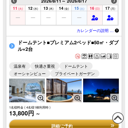
2026/8/11～ 2026/8/17
11
12
13
14
15
16
17
(火)
(水)
(木)
(金)
(土)
(日)
(月)
カレンダーの説明 …
ドームテント■プレミアム2ベッド■50㎡・ダブ
ル×2台
温泉有
快適さ重視
ドームテント
オーシャンビュー
プライベートガーデン
1名様料金
( 4名様1棟利用時 )
13,800円
～
詳細/ご予約
この