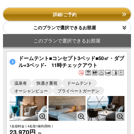
詳細/ご予約
このプランで選択できるお部屋
このプランで選択できるお部屋
ドームテント■コンセプト3ベッド■50㎡・ダブ
ル×3ベッド- 11時チェックアウト
温泉有
快適さ重視
ドームテント
オーシャンビュー
プライベートガーデン
1名様料金
( 4名様1棟利用時 )
23,970円
～