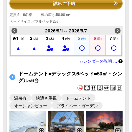
詳細/ご予約
2
定員:5～6名様
棟の広さ:50.00 m
ベッドサイズ:ダブルベッド2台
2026/9/1～ 2026/9/7
9/1
2
3
4
5
6
7
(火)
(水)
(木)
(金)
(土)
(日)
(月)
カレンダーの説明 …
ドームテント■デラックス6ベッド■50㎡・シン
グル×6台
温泉有
快適さ重視
ドームテント
オーシャンビュー
プライベートガーデン