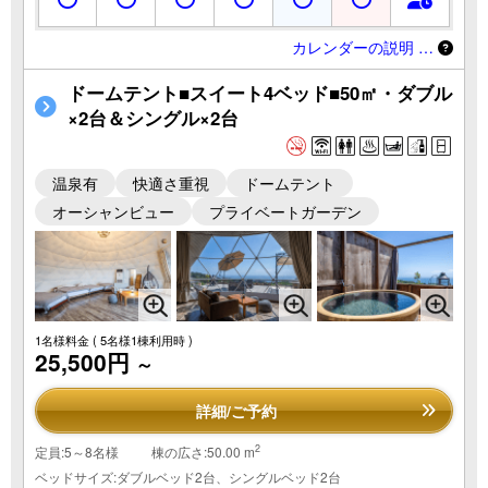
カレンダーの説明 …
ドームテント■スイート4ベッド■50㎡・ダブル
×2台＆シングル×2台
温泉有
快適さ重視
ドームテント
オーシャンビュー
プライベートガーデン
1名様料金
( 5名様1棟利用時 )
25,500円
～
詳細/ご予約
2
定員:5～8名様
棟の広さ:50.00 m
ベッドサイズ:ダブルベッド2台、シングルベッド2台