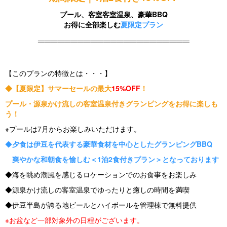
プール、客室客室温泉、豪華BBQ
お得に全部楽しむ
夏限定プラン
═══════════════════════
【このプランの特徴とは・・・】
◆【夏限定】サマーセールの最大
15%OFF
！
プール・源泉かけ流しの客室温泉付きグランピングをお得に楽しも
う！
※プールは7月からお楽しみいただけます。
◆
夕食は伊豆を代表する豪華食材を中心としたグランピングBBQ
爽やかな和朝食を愉しむ＜1泊2食付きプラン＞となっております
◆海を眺め潮風を感じるロケーションでのお食事をお楽しみ
◆源泉かけ流しの客室温泉でゆったりと癒しの時間を満喫
◆伊豆半島が誇る地ビールとハイボールを管理棟で無料提供
※お盆など一部対象外の日程がございます。