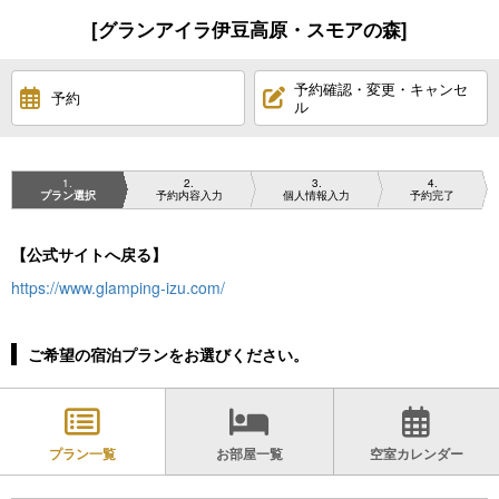
[グランアイラ伊豆高原・スモアの森]
予約確認・変更・キャンセ
予約
ル
1
2
3
4
プラン選択
予約内容入力
個人情報入力
予約完了
【公式サイトへ戻る】
https://www.glamping-izu.com/
ご希望の宿泊プランをお選びください。
プラン一覧
お部屋一覧
空室カレンダー