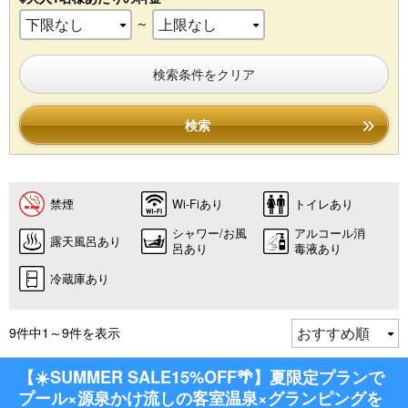
～
検索条件をクリア
検索
禁煙
Wi-Fiあり
トイレあり
シャワー/お風
アルコール消
露天風呂あり
呂あり
毒液あり
冷蔵庫あり
9件中1～9件を表示
【☀️SUMMER SALE15%OFF🌴】夏限定プランで
プール×源泉かけ流しの客室温泉×グランピングを