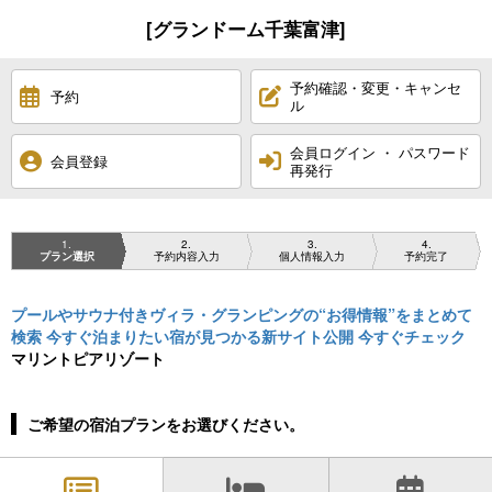
[グランドーム千葉富津]
予約確認・変更・キャンセ
予約
ル
会員ログイン ・ パスワード
会員登録
再発行
1
2
3
4
プラン選択
予約内容入力
個人情報入力
予約完了
プールやサウナ付きヴィラ・グランピングの“お得情報”をまとめて
検索 今すぐ泊まりたい宿が見つかる新サイト公開 今すぐチェック
マリントピアリゾート
ご希望の宿泊プランをお選びください。