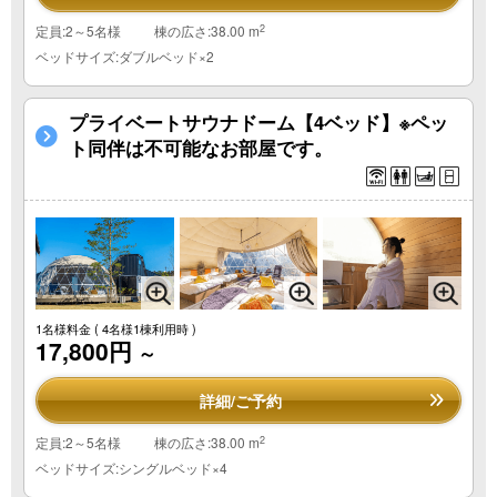
2
定員:2～5名様
棟の広さ:38.00 m
ベッドサイズ:ダブルベッド×2
プライベートサウナドーム【4ベッド】※ペッ
ト同伴は不可能なお部屋です。
1名様料金
( 4名様1棟利用時 )
17,800円
～
詳細/ご予約
2
定員:2～5名様
棟の広さ:38.00 m
ベッドサイズ:シングルベッド×4