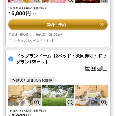
1名様料金
( 4名様1棟利用時 )
16,800円
～
詳細/ご予約
2
定員:2～5名様
棟の広さ:38.00 m
ベッドサイズ:シングルベッド×4
ドッグランドーム【2ベッド・犬同伴可・ドッ
グラン155㎡～】
🐾愛犬と泊まれるお部屋
1名様料金
( 4名様1棟利用時 )
18,800円