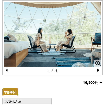
1
/
8
Pr
N
16,800円～
e
e
vi
xt
早期割引
o
お支払方法
u