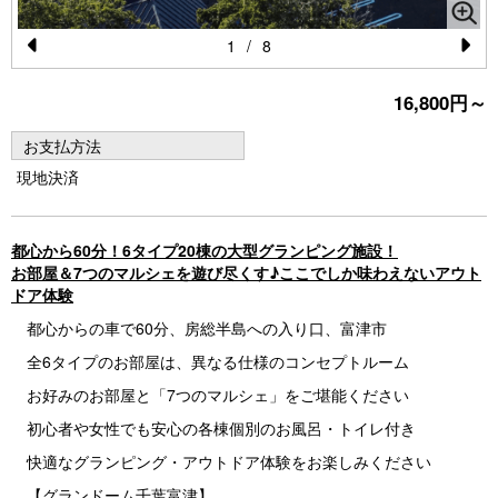
1
/
8
Pr
N
16,800円～
e
e
vi
xt
お支払方法
o
現地決済
u
s
都心から60分！6タイプ20棟の大型グランピング施設！
お部屋＆7つのマルシェを遊び尽くす♪ここでしか味わえないアウト
ドア体験
都心からの車で60分、房総半島への入り口、富津市
全6タイプのお部屋は、異なる仕様のコンセプトルーム
お好みのお部屋と「7つのマルシェ」をご堪能ください
初心者や女性でも安心の各棟個別のお風呂・トイレ付き
快適なグランピング・アウトドア体験をお楽しみください
【グランドーム千葉富津】