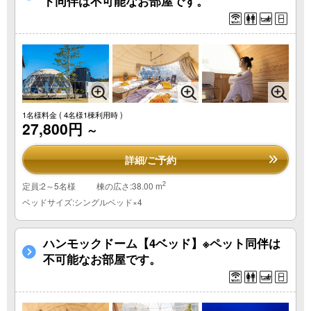
ト同伴は不可能なお部屋です。
1名様料金
( 4名様1棟利用時 )
27,800円
～
詳細/ご予約
2
定員:2～5名様
棟の広さ:38.00 m
ベッドサイズ:シングルベッド×4
ハンモックドーム【4ベッド】※ペット同伴は
不可能なお部屋です。