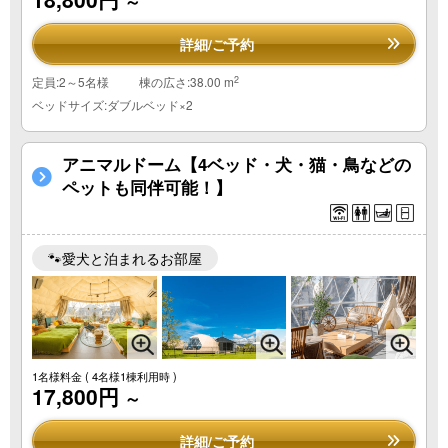
～
詳細/ご予約
2
定員:2～5名様
棟の広さ:38.00 m
ベッドサイズ:ダブルベッド×2
アニマルドーム【4ベッド・犬・猫・鳥などの
ペットも同伴可能！】
🐾愛犬と泊まれるお部屋
1名様料金
( 4名様1棟利用時 )
17,800円
～
詳細/ご予約