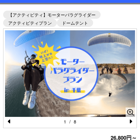
【アクティビティ】モーターパラグライダー
アクティビティプラン
ドームテント
1
/
8
Pr
N
26,800円～
e
e