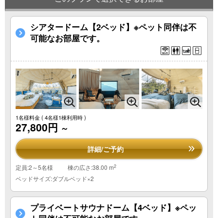
シアタードーム【2ベッド】※ペット同伴は不
可能なお部屋です。
1名様料金
( 4名様1棟利用時 )
27,800円
～
詳細/ご予約
2
定員:2～5名様
棟の広さ:38.00 m
ベッドサイズ:ダブルベッド×2
プライベートサウナドーム【4ベッド】※ペッ