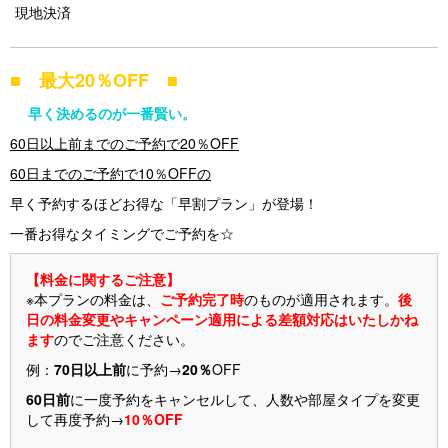
現地決済
s
■ 最大20％OFF ■
早く決めるのが一番賢い。
60日以上前までのご予約で20％OFF
60日までのご予約で10％OFFの
早く予約するほどお得な「早割プラン」が登場！
一番お得なタイミングでご予約を☆
【料金に関するご注意】
※本プランの料金は、
ご予約完了時
のものが適用されます。
後
日の料金変更やキャンペーン適用による差額対応はいたしかね
ます
のでご注意ください。
例：
70日以上前
に予約→
20％
OFF
60日前
に一度予約をキャンセルして、人数や部屋タイプを変更
して再度予約→
10％OFF