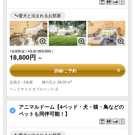
🐾愛犬と泊まれるお部屋
1名様料金
( 4名様1棟利用時 )
18,800円
～
詳細/ご予約
2
定員:2～5名様
棟の広さ:38.00 m
ベッドサイズ:ダブルベッド×2
アニマルドーム【4ベッド・犬・猫・鳥などの
ペットも同伴可能！】
🐾愛犬と泊まれるお部屋