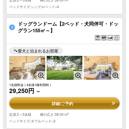
ベッドサイズ:シングルベッド×4
ドッグランドーム【2ベッド・犬同伴可・ドッ
グラン155㎡～】
🐾愛犬と泊まれるお部屋
1名様料金
( 4名様1棟利用時 )
29,250円
～
詳細/ご予約
2
定員:2～5名様
棟の広さ:38.00 m
ベッドサイズ:ダブルベッド×2