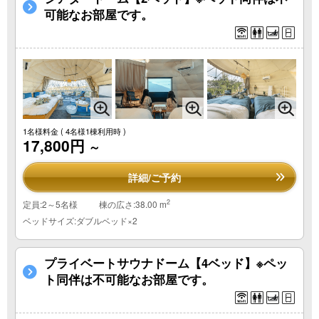
可能なお部屋です。
1名様料金
( 4名様1棟利用時 )
17,800円
～
詳細/ご予約
2
定員:2～5名様
棟の広さ:38.00 m
ベッドサイズ:ダブルベッド×2
プライベートサウナドーム【4ベッド】※ペッ
ト同伴は不可能なお部屋です。