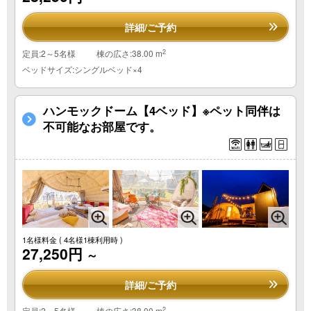
詳細/ご予約
2
定員:2～5名様
棟の広さ:38.00 m
ベッドサイズ:シングルベッド×4
ハンモックドーム【4ベッド】※ペット同伴は
不可能なお部屋です。
1名様料金
( 4名様1棟利用時 )
27,250円
～
詳細/ご予約
2
定員:2～5名様
棟の広さ:38.00 m