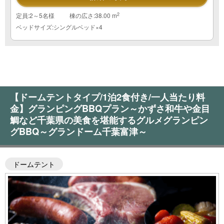
2
定員:2～5名様
棟の広さ:38.00 m
ベッドサイズ:シングルベッド×4
【ドームテントタイプ/1泊2食付き/一人当たり料
金】グランピングBBQプラン～かずさ和牛や金目
鯛など千葉県の美食を堪能するグルメグランピン
グBBQ～グランドーム千葉富津～
ドームテント