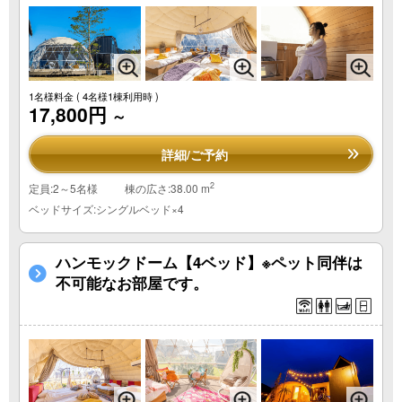
1名様料金
( 4名様1棟利用時 )
17,800円
～
詳細/ご予約
2
定員:2～5名様
棟の広さ:38.00 m
ベッドサイズ:シングルベッド×4
ハンモックドーム【4ベッド】※ペット同伴は
不可能なお部屋です。