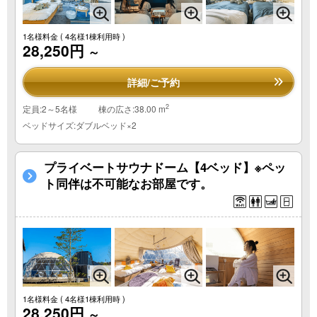
1名様料金
( 4名様1棟利用時 )
28,250円
～
詳細/ご予約
2
定員:2～5名様
棟の広さ:38.00 m
ベッドサイズ:ダブルベッド×2
プライベートサウナドーム【4ベッド】※ペッ
ト同伴は不可能なお部屋です。
1名様料金
( 4名様1棟利用時 )
28,250円
～