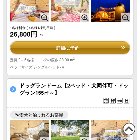
1名様料金
( 4名様1棟利用時 )
26,800円
～
詳細/ご予約
2
定員:2～5名様
棟の広さ:38.00 m
ベッドサイズ:シングルベッド×4
ドッグランドーム【2ベッド・犬同伴可・ドッ
グラン155㎡～】
🐾愛犬と泊まれるお部屋
この