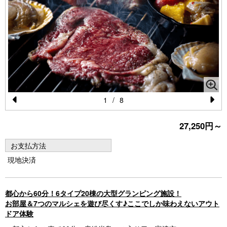
1
/
8
Pr
N
27,250円～
e
e
vi
xt
お支払方法
o
現地決済
u
s
都心から60分！6タイプ20棟の大型グランピング施設！
お部屋＆7つのマルシェを遊び尽くす♪ここでしか味わえないアウト
ドア体験