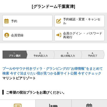
[グランドーム千葉富津]
予約確認・変更・キャンセ
予約
ル
会員ログイン ・ パスワード
会員登録
再発行
1
2
3
4
プラン選択
予約内容入力
個人情報入力
予約完了
プールやサウナ付きヴィラ・グランピングの“お得情報”をまとめて
検索 今すぐ泊まりたい宿が見つかる新サイト公開 今すぐチェック
マリントピアリゾート
ご希望の宿泊プランをお選びください。