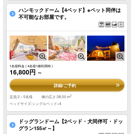
ハンモックドーム【4ベッド】※ペット同伴は
不可能なお部屋です。
1名様料金
( 4名様1棟利用時 )
16,800円
～
詳細/ご予約
2
定員:2～5名様
棟の広さ:38.00 m
ベッドサイズ:シングルベッド×4
ドッグランドーム【2ベッド・犬同伴可・ドッ
グラン155㎡～】