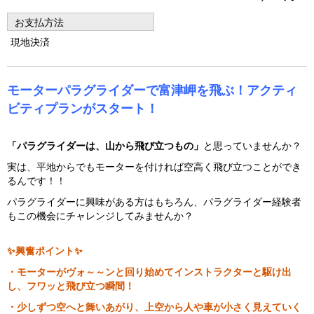
vi
xt
お支払方法
o
現地決済
u
s
モーターパラグライダーで富津岬を飛ぶ！アクティ
ビティプランがスタート！
「パラグライダーは、山から飛び立つもの」
と思っていませんか？
実は、平地からでもモーターを付ければ空高く飛び立つことができ
るんです！！
パラグライダーに興味がある方はもちろん、パラグライダー経験者
もこの機会にチャレンジしてみませんか？
✨興奮ポイント✨
・モーターがヴォ～～ンと回り始めてインストラクターと駆け出
し、フワッと飛び立つ瞬間！
・少しずつ空へと舞いあがり、上空から人や車が小さく見えていく