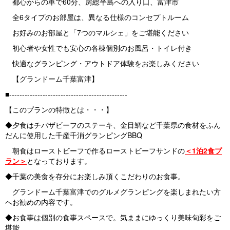
都心からの車で60分、房総半島への入り口、富津市
全6タイプのお部屋は、異なる仕様のコンセプトルーム
お好みのお部屋と「7つのマルシェ」をご堪能ください
初心者や女性でも安心の各棟個別のお風呂・トイレ付き
快適なグランピング・アウトドア体験をお楽しみください
【グランドーム千葉富津】
■----------------------------------------------
【このプランの特徴とは・・・】
◆夕食はチバザビーフのステーキ、金目鯛など千葉県の食材をふん
だんに使用した千産千消グランピングBBQ
朝食はローストビーフで作るローストビーフサンドの
＜1泊2食プ
ラン＞
となっております。
◆千葉の美食を存分にお楽しみ頂くこだわりのお食事。
グランドーム千葉富津でのグルメグランピングを楽しまれたい方
へお勧めの内容です。
◆お食事は個別の食事スペースで。気ままにゆっくり美味旬彩をご
堪能