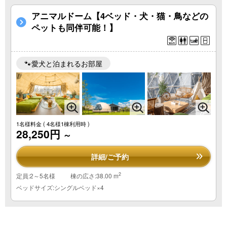
アニマルドーム【4ベッド・犬・猫・鳥などの
ペットも同伴可能！】
🐾愛犬と泊まれるお部屋
1名様料金
( 4名様1棟利用時 )
28,250円
～
詳細/ご予約
2
定員:2～5名様
棟の広さ:38.00 m
ベッドサイズ:シングルベッド×4