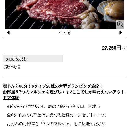
1
/
8
Pr
N
27,250円～
e
e
vi
xt
お支払方法
o
現地決済
u
s
都心から60分！6タイプ20棟の大型グランピング施設！
お部屋＆7つのマルシェを遊び尽くす♪ここでしか味わえないアウト
ドア体験
都心からの車で60分、房総半島への入り口、富津市
全6タイプのお部屋は、異なる仕様のコンセプトルーム
お好みのお部屋と「7つのマルシェ」をご堪能ください