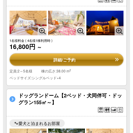
1名様料金
( 4名様1棟利用時 )
16,800円
～
詳細/ご予約
2
定員:2～5名様
棟の広さ:38.00 m
ベッドサイズ:シングルベッド×4
ドッグランドーム【2ベッド・犬同伴可・ドッ
グラン155㎡～】
🐾愛犬と泊まれるお部屋