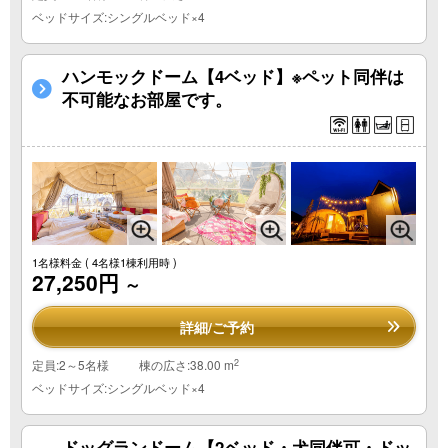
ベッドサイズ:シングルベッド×4
ハンモックドーム【4ベッド】※ペット同伴は
不可能なお部屋です。
1名様料金
( 4名様1棟利用時 )
27,250円
～
詳細/ご予約
2
定員:2～5名様
棟の広さ:38.00 m
ベッドサイズ:シングルベッド×4
ドッグランドーム【2ベッド・犬同伴可・ドッ