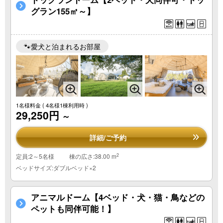
グラン155㎡～】
🐾愛犬と泊まれるお部屋
1名様料金
( 4名様1棟利用時 )
29,250円
～
詳細/ご予約
2
定員:2～5名様
棟の広さ:38.00 m
ベッドサイズ:ダブルベッド×2
アニマルドーム【4ベッド・犬・猫・鳥などの
ペットも同伴可能！】