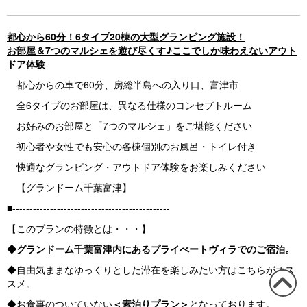
s
都心から60分！6タイプ20棟の大型グランピング施設！
お部屋＆7つのマルシェを遊び尽くす♪ここでしか味わえないアウト
ドア体験
都心からの車で60分、房総半島への入り口、富津市
全6タイプのお部屋は、異なる仕様のコンセプトルーム
お好みのお部屋と「7つのマルシェ」をご堪能ください
初心者や女性でも安心の各棟個別のお風呂・トイレ付き
快適なグランピング・アウトドア体験をお楽しみください
【グランドーム千葉富津】
■----------------------------------------------
【このプランの特徴とは・・・】
◆グランドーム千葉富津内にあるプライべートヴィラでのご宿泊。
◆自由気ままなゆっくりとした滞在を楽しみたい方はこちらがオス
スメ。
この
◆お食事のついていない
＜素泊りプラン＞
となっております。