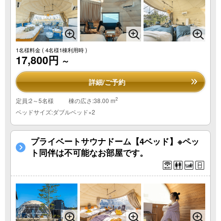
1名様料金
( 4名様1棟利用時 )
17,800円
～
詳細/ご予約
2
定員:2～5名様
棟の広さ:38.00 m
ベッドサイズ:ダブルベッド×2
プライベートサウナドーム【4ベッド】※ペッ
ト同伴は不可能なお部屋です。