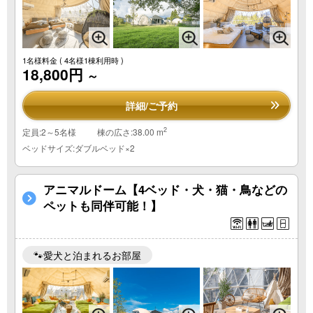
1名様料金
( 4名様1棟利用時 )
18,800円
～
詳細/ご予約
2
定員:2～5名様
棟の広さ:38.00 m
ベッドサイズ:ダブルベッド×2
アニマルドーム【4ベッド・犬・猫・鳥などの
ペットも同伴可能！】
🐾愛犬と泊まれるお部屋