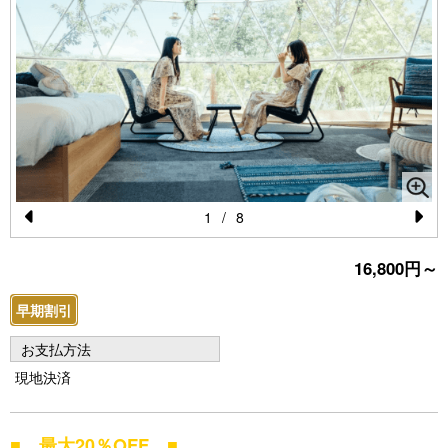
1
/
8
Pr
N
16,800円～
e
e
vi
xt
早期割引
o
お支払方法
u
現地決済
s
■ 最大20％OFF ■