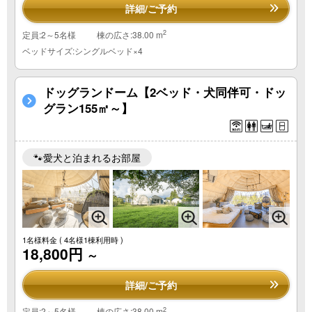
詳細/ご予約
2
定員:2～5名様
棟の広さ:38.00 m
ベッドサイズ:シングルベッド×4
ドッグランドーム【2ベッド・犬同伴可・ドッ
グラン155㎡～】
🐾愛犬と泊まれるお部屋
1名様料金
( 4名様1棟利用時 )
18,800円
～
詳細/ご予約
2
定員:2～5名様
棟の広さ:38.00 m