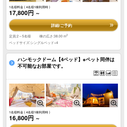
1名様料金
( 4名様1棟利用時 )
17,800円
～
詳細/ご予約
2
定員:2～5名様
棟の広さ:38.00 m
ベッドサイズ:シングルベッド×4
ハンモックドーム【4ベッド】※ペット同伴は
不可能なお部屋です。
1名様料金
( 4名様1棟利用時 )
16,800円
～