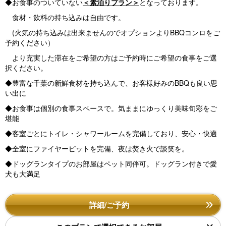
◆お食事のついていない
＜素泊りプラン＞
となっております。
食材・飲料の持ち込みは自由です。
(火気の持ち込みは出来ませんのでオプションよりBBQコンロをご
予約ください）
より充実した滞在をご希望の方はご予約時にご希望の食事をご選
択ください。
◆豊富な千葉の新鮮食材を持ち込んで、お客様好みのBBQも良い思
い出に
◆お食事は個別の食事スペースで。気ままにゆっくり美味旬彩をご
堪能
◆客室ごとにトイレ・シャワールームを完備しており、安心・快適
◆全室にファイヤーピットを完備、夜は焚き火で談笑を。
◆ドッグランタイプのお部屋はペット同伴可。ドッグラン付きで愛
犬も大満足
詳細/ご予約