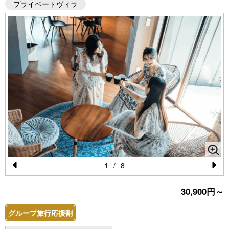
プライベートヴィラ
1
/
8
Pr
N
30,900円～
e
e
vi
xt
グループ旅行応援割
o