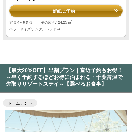
詳細/ご予約
2
定員:4～8名様
棟の広さ:124.25 m
ベッドサイズ:シングルベッド×4
【最大20%OFF】早割プラン｜直近予約もお得！
～早く予約するほどお得に泊まれる・千葉富津で
先取りリゾートステイ～【選べるお食事】
ドームテント