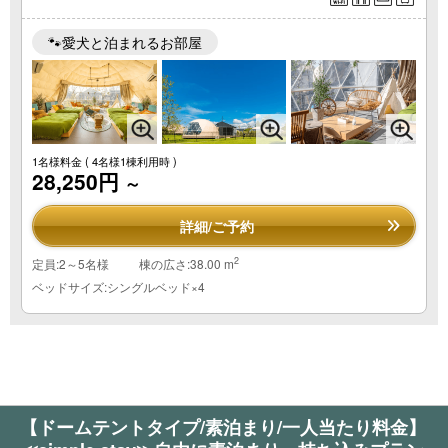
🐾愛犬と泊まれるお部屋
1名様料金
( 4名様1棟利用時 )
28,250円
～
詳細/ご予約
2
定員:2～5名様
棟の広さ:38.00 m
ベッドサイズ:シングルベッド×4
【ドームテントタイプ/素泊まり/一人当たり料金】