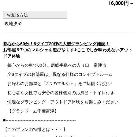
16,800円～
e
e
vi
xt
お支払方法
o
現地決済
u
s
都心から60分！6タイプ20棟の大型グランピング施設！
お部屋＆7つのマルシェを遊び尽くす♪ここでしか味わえないアウト
ドア体験
都心からの車で60分、房総半島への入り口、富津市
全6タイプのお部屋は、異なる仕様のコンセプトルーム
お好みのお部屋と「7つのマルシェ」をご堪能ください
初心者や女性でも安心の各棟個別のお風呂・トイレ付き
快適なグランピング・アウトドア体験をお楽しみください
【グランドーム千葉富津】
■----------------------------------------------
【このプランの特徴とは・・・】