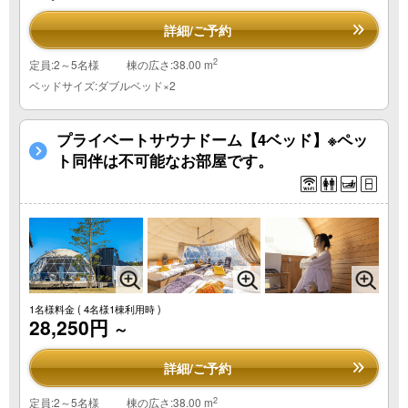
詳細/ご予約
2
定員:2～5名様
棟の広さ:38.00 m
ベッドサイズ:ダブルベッド×2
プライベートサウナドーム【4ベッド】※ペッ
ト同伴は不可能なお部屋です。
1名様料金
( 4名様1棟利用時 )
28,250円
～
詳細/ご予約
2
定員:2～5名様
棟の広さ:38.00 m