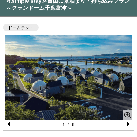
≪simple stay≫自由に素泊まり・持ち込みプラン
～グランドーム千葉富津～
ドームテント
1
/
8
Pr
N