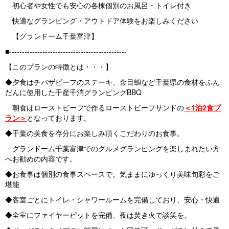
初心者や女性でも安心の各棟個別のお風呂・トイレ付き
快適なグランピング・アウトドア体験をお楽しみください
【グランドーム千葉富津】
■----------------------------------------------
【このプランの特徴とは・・・】
◆夕食はチバザビーフのステーキ、金目鯛など千葉県の食材をふん
だんに使用した千産千消グランピングBBQ
朝食はローストビーフで作るローストビーフサンドの
＜1泊2食プ
ラン＞
となっております。
◆千葉の美食を存分にお楽しみ頂くこだわりのお食事。
グランドーム千葉富津でのグルメグランピングを楽しまれたい方
へお勧めの内容です。
◆お食事は個別の食事スペースで。気ままにゆっくり美味旬彩をご
堪能
◆客室ごとにトイレ・シャワールームを完備しており、安心・快適
◆全室にファイヤーピットを完備、夜は焚き火で談笑を。