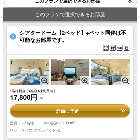
このプランで選択できるお部屋
このプランで選択できるお部屋
シアタードーム【2ベッド】※ペット同伴は不
可能なお部屋です。
1名様料金
( 4名様1棟利用時 )
17,800円
～
詳細/ご予約
2
定員:2～5名様
棟の広さ:38.00 m
ベッドサイズ:ダブルベッド×2