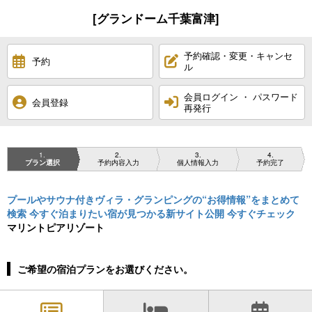
[グランドーム千葉富津]
予約確認・変更・キャンセ
予約
ル
会員ログイン ・ パスワード
会員登録
再発行
1
2
3
4
プラン選択
予約内容入力
個人情報入力
予約完了
プールやサウナ付きヴィラ・グランピングの“お得情報”をまとめて
検索 今すぐ泊まりたい宿が見つかる新サイト公開 今すぐチェック
マリントピアリゾート
ご希望の宿泊プランをお選びください。