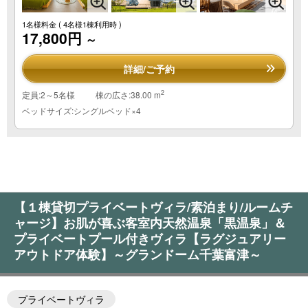
1名様料金
( 4名様1棟利用時 )
17,800円
～
詳細/ご予約
2
定員:2～5名様
棟の広さ:38.00 m
ベッドサイズ:シングルベッド×4
【１棟貸切プライベートヴィラ/素泊まり/ルームチ
ャージ】お肌が喜ぶ客室内天然温泉「黒温泉」＆
プライベートプール付きヴィラ【ラグジュアリー
アウトドア体験】～グランドーム千葉富津～
プライベートヴィラ