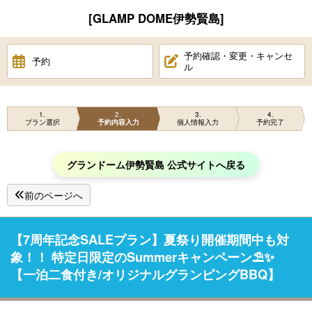
[GLAMP DOME伊勢賢島]
予約確認・変更・キャンセ
予約
ル
1
2
3
4
プラン選択
予約内容入力
個人情報入力
予約完了
グランドーム伊勢賢島 公式サイトへ戻る
前のページへ
【7周年記念SALEプラン】夏祭り開催期間中も対
象！！ 特定日限定のSummerキャンペーン⛱️✨
【一泊二食付き/オリジナルグランピングBBQ】