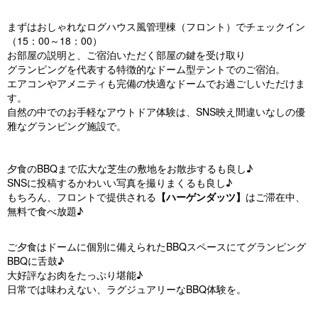
まずはおしゃれなログハウス風管理棟（フロント）でチェックイン
（15：00～18：00）
お部屋の説明と、ご宿泊いただく部屋の鍵を受け取り
グランピングを代表する特徴的なドーム型テントでのご宿泊。
エアコンやアメニティも完備の快適なドームでお過ごしいただけま
す。
自然の中でのお手軽なアウトドア体験は、SNS映え間違いなしの優
雅なグランピング施設で。
夕食のBBQまで広大な芝生の敷地をお散歩するも良し♪
SNSに投稿するかわいい写真を撮りまくるも良し♪
もちろん、フロントで提供される
【ハーゲンダッツ】
はご滞在中、
無料で食べ放題♪
ご夕食はドームに個別に備えられたBBQスペースにてグランピング
BBQに舌鼓♪
大好評なお肉をたっぷり堪能♪
日常では味わえない、ラグジュアリーなBBQ体験を。