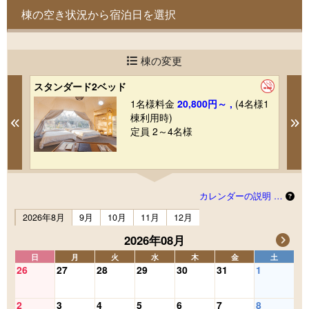
棟の空き状況から宿泊日を選択
棟の変更
スタンダード2ベッド
ス
1
1名様料金
20,800円～ ,
(4名様1
棟利用時)
Previous
N
定員 2～4名様
カレンダーの説明 …
2026年8月
9月
10月
11月
12月
2026年08月
日
月
火
水
木
金
土
26
27
28
29
30
31
1
2
3
4
5
6
7
8