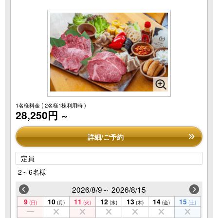
1名様料金
( 2名様1棟利用時 )
28,250円
～
詳細/ご予約
定員
2～6名様
2026/8/9～ 2026/8/15
9
10
11
12
13
14
15
(日)
(月)
(火)
(水)
(木)
(金)
(土)