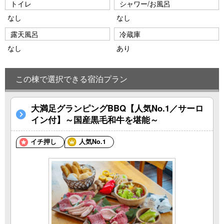
トイレ
シャワー/お風呂
なし
なし
露天風呂
冷蔵庫
なし
あり
この棟で選択できる宿泊プラン
大満足グランピングBBQ【人気No.1／サーロ
イン付】～国産黒毛和牛を堪能～
イチ押し
人気No.1