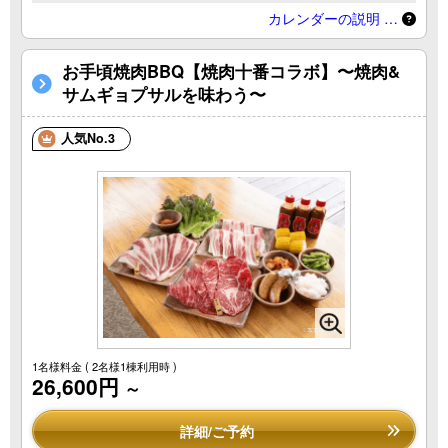
カレンダーの説明 …
お手頃焼肉BBQ【焼肉十番コラボ】〜焼肉&
サムギョプサルを味わう〜
人気No.3
1名様料金
( 2名様1棟利用時 )
26,600円
～
詳細/ご予約