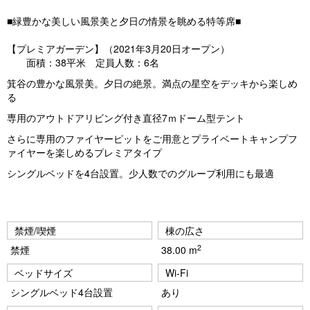
e
e
■緑豊かな美しい風景美と夕日の情景を眺める特等席■
vi
xt
【プレミアガーデン】（2021年3月20日オープン）
o
面積：38平米 定員人数：6名
u
箕谷の豊かな風景美。夕日の絶景。満点の星空をデッキから楽しめ
s
る
専用のアウトドアリビング付き直径7ｍドーム型テント
さらに専用のファイヤーピットをご用意とプライベートキャンプフ
ァイヤーを楽しめるプレミアタイプ
シングルベッドを4台設置。少人数でのグループ利用にも最適
禁煙/喫煙
棟の広さ
2
禁煙
38.00 m
ベッドサイズ
Wi-Fi
シングルベッド4台設置
あり