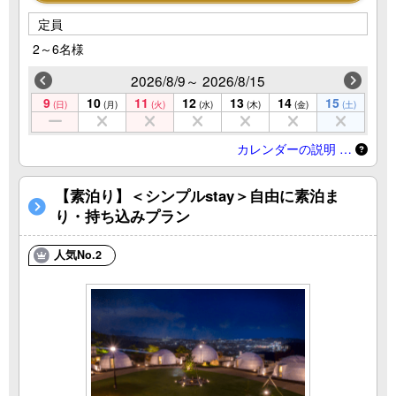
定員
2～6名様
2026/8/9～ 2026/8/15
9
10
11
12
13
14
15
(日)
(月)
(火)
(水)
(木)
(金)
(土)
カレンダーの説明 …
【素泊り】＜シンプルstay＞自由に素泊ま
り・持ち込みプラン
人気No.2