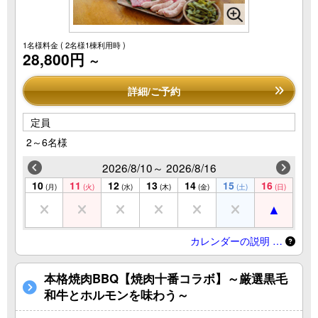
1名様料金
( 2名様1棟利用時 )
28,800円
～
詳細/ご予約
定員
2～6名様
2026/8/10～ 2026/8/16
10
11
12
13
14
15
16
(月)
(火)
(水)
(木)
(金)
(土)
(日)
カレンダーの説明 …
本格焼肉BBQ【焼肉十番コラボ】～厳選黒毛
和牛とホルモンを味わう～