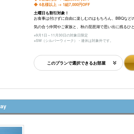
◆ 4名様以上 → 1組7,000円OFF
土曜日も割引対象！
お食事は付けずに自由に楽しむのはもちろん、BBQなど
気の合う仲間やご家族と、秋の琵琶湖で思い出に残るひ
※9月1日～11月30日の対象日限定
※SW（シルバーウィーク）・連休は対象外です。
このプランで選択できるお部屋
ay