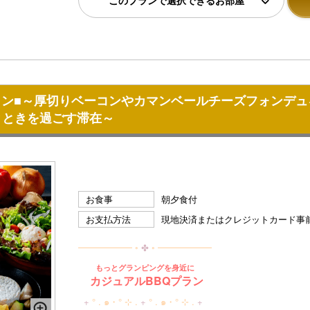
このプランで選択できるお部屋
プラン■～厚切りベーコンやカマンベールチーズフォンデ
とときを過ごす滞在～
お食事
朝夕食付
お支払方法
現地決済またはクレジットカード事
━━━━━━ ◦
✤
◦ ━━━━━━
もっとグランピングを身近に
カジュアルBBQプラン
+
° . ๑・° ⊹ .
+
° . ๑・° ⊹ .
+