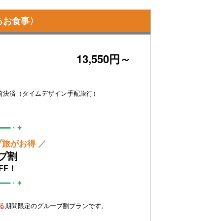
るお食事〉
13,550円～
前決済（タイムデザイン手配旅行）
━━━━・✦
プ旅がお得 ／
プ割
FF！
━━━━・✦
る
期間限定のグループ割プランです。