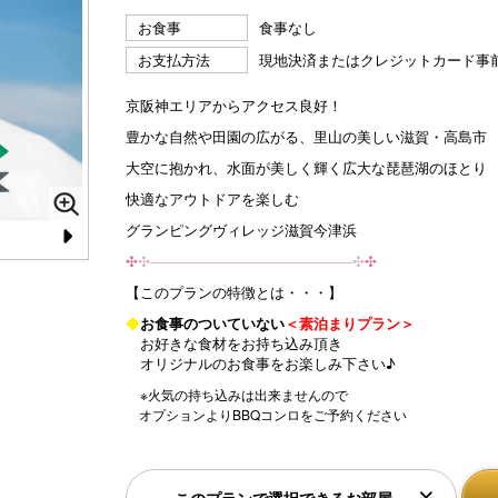
お食事
食事なし
お支払方法
現地決済またはクレジットカード事
京阪神エリアからアクセス良好！
豊かな自然や田園の広がる、里山の美しい滋賀・高島市
大空に抱かれ、水面が美しく輝く広大な琵琶湖のほとり
快適なアウトドアを楽しむ
グランピングヴィレッジ滋賀今津浜
N
✣
✣­­–­­–­­–­­–­­–­­–­­–­­–­­–­­–­­–­­–­­–­­–­­–­­–­­–­­–­­–­­–­­–­­–­­–­­–­­–­­–✣
✣
e
【このプランの特徴とは・・・】
◆
お食事のついていない
＜素泊まりプラン＞
xt
お好きな食材をお持ち込み頂き
オリジナルのお食事をお楽しみ下さい♪
※火気の持ち込みは出来ませんので
オプションよりBBQコンロをご予約ください