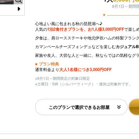
9月1日～期間
✦ ────────────
N
心地よい風に包まれる秋の琵琶湖へ♪
e
人気の
1泊2食付きプランを、お1人様3,000円OFF
で楽し
xt
夕食は、肩ロースステーキや地元伊吹ハムの特製フラン
カマンベールチーズフォンデュなどを楽しむ
カジュアルB
家族や友人、大切な人と一緒に、秋ならではの気軽なグ
■ プラン特典
通常料金より
大人1名様につき3,000円OFF
※9月1日～期間限定の対象日限定
※土曜日・SW（シルバーウィーク）・連休は対象外です。
このプランで選択できるお部屋