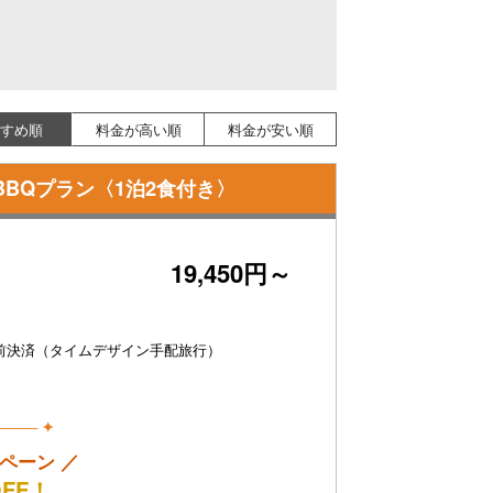
すめ順
料金が高い順
料金が安い順
BBQプラン〈1泊2食付き〉
19,450円～
前決済（タイムデザイン手配旅行）
──── ✦
ペーン ／
OFF！