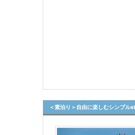
o
u
s
＜素泊り＞自由に楽しむシンプルst