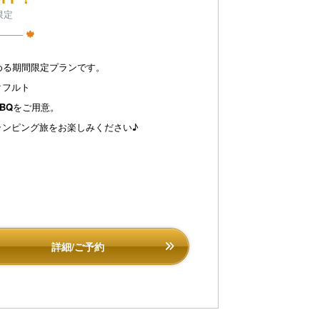
限定
─── 🍁
める期間限定プランです。
クフルト
BQ
をご用意。
ランピング旅をお楽しみください♪
詳細/ご予約