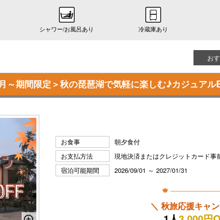
シャワー/お風呂あり
冷蔵庫あり
おす
】＜9月～期間限定＞秋の琵琶湖で気軽に楽しむ♪カジュアル
お食事
朝夕食付
お支払方法
現地決済またはクレジットカード事
宿泊可能期間
2026/09/01 ～ 2027/01/31
🍁 ───────────
＼ 秋旅応援キャン
1人
3,000円