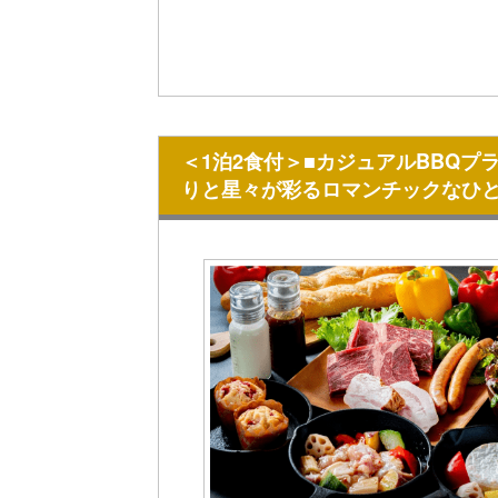
＜1泊2食付＞■カジュアルBBQ
りと星々が彩るロマンチックなひ