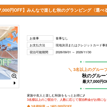
,000円OFF】みんなで楽しむ秋のグランピング〈選べ
お食事
食事なし
お支払方法
現地決済またはクレジットカード事
宿泊可能期間
2026/09/01 ～ 2026/11/30
✦・━━━━━━━━━━
＼ 3名以上のグルー
秋のグルー
最大7,000円O
N
✦・━━━━━━━━━━
e
家族や友人と楽しむ秋旅をもっとお得に♪
3名様以上のご宿泊で、人数に応じて宿泊料金がお得にな
xt
◆ 3名様利用 → 1組5,000円OFF