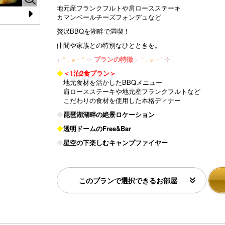
地元産フランクフルトや肩ロースステーキ
カマンベールチーズフォンデュなど
N
贅沢BBQを湖畔で満喫！
e
仲間や家族との特別なひとときを。
xt
+
° . ๑・°
⊹
プランの特徴
+
° . ๑・°
⊹
.
◆
＜1泊2食プラン＞
地元食材を活かしたBBQメニュー
肩ロースステーキや地元産フランクフルトなど
こだわりの食材を使用した本格ディナー
◆
琵琶湖湖畔の絶景ロケーション
◆
透明ドームのFree&Bar
◆
星空の下楽しむキャンプファイヤー
このプランで選択できるお部屋