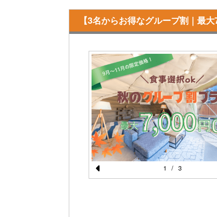
【3名からお得なグループ割｜最大7
1
/
3
Pr
e
vi