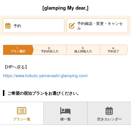
[glamping My dear,]
予約確認・変更・キャンセ
予約
ル
1
2
3
4
プラン選択
予約内容入力
個人情報入力
予約完了
【HPへ戻る】
https://www.hokuto-yamanashi-glamping.com/
ご希望の宿泊プランをお選びください。
プラン一覧
棟一覧
空きカレンダー