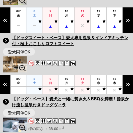
8/7
8
9
10
11
12
13
金
土
日
月
火
水
木
【ドッグスイート・ベース】愛犬専用温泉＆インドアキッチン
付・極上おこもりロフトスイート
愛犬同伴OK
8/7
8
9
10
11
12
13
金
土
日
月
火
水
木
【ドッグ・ベース】愛犬と一緒に焚き火＆BBQを満喫！源泉か
け流し温泉付きドッグヴィラ
愛犬同伴OK
2
棟の広さ ：38.00 m