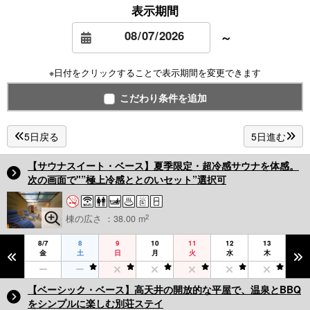
表示期間
～
※日付をクリックすることで表示期間を変更できます
こだわり条件を追加
5日戻る
5日進む
【サウナスイート・ベース】夏季限定・超冷感サウナを体感。
次の画面で"”極上冷感ととのいセット”選択可
2
棟の広さ ：38.00 m
8/7
8
9
10
11
12
13
金
土
日
月
火
水
木
【ベーシック・ベース】高天井の開放的な平屋で、温泉とBBQ
をシンプルに楽しむ別荘ステイ