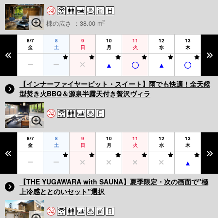
2
棟の広さ ：38.00 m
8/7
8
9
10
11
12
13
金
土
日
月
火
水
木
【インナーファイヤーピット・スイート】雨でも快適！全天候
型焚き火BBQ＆源泉半露天付き贅沢ヴィラ
8/7
8
9
10
11
12
13
金
土
日
月
火
水
木
【THE YUGAWARA with SAUNA】夏季限定・次の画面で"極
上冷感ととのいセット"選択