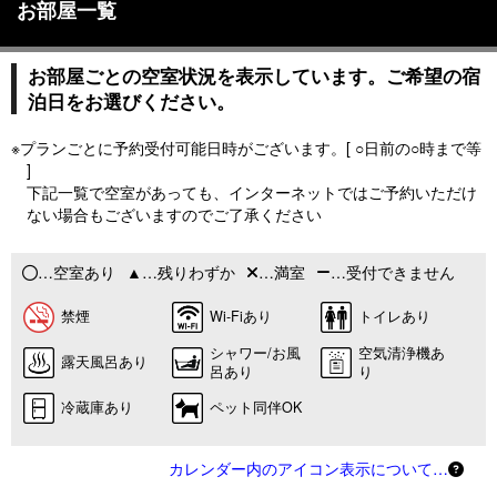
お部屋一覧
お部屋ごとの空室状況を表示しています。ご希望の宿
泊日をお選びください。
※プランごとに予約受付可能日時がございます。[ ○日前の○時まで等
]
下記一覧で空室があっても、インターネットではご予約いただけ
ない場合もございますのでご了承ください
…空室あり
…残りわずか
…満室
…受付できません
禁煙
Wi-Fiあり
トイレあり
シャワー/お風
空気清浄機あ
露天風呂あり
呂あり
り
冷蔵庫あり
ペット同伴OK
カレンダー内のアイコン表示について…