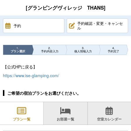
[グランピングヴィレッジ THANS]
予約確認・変更・キャンセ
予約
ル
1
2
3
4
プラン選択
予約内容入力
個人情報入力
予約完了
【公式HPに戻る】
https://www.ise-glamping.com/
ご希望の宿泊プランをお選びください。
プラン一覧
お部屋一覧
空室カレンダー