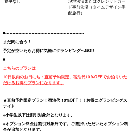
食事なし
現地決済またはクレジットカー
s
ド事前決済（タイムデザイン手
配旅行）
■------------------------------------------------------
まだ間に合う！
予定が空いたらお得に気軽にグランピングへGO!!
■------------------------------------------------------
こちらのプランは
10日以内のお日にち・直前予約限定、宿泊代10％OFFでお泊りいた
だけるお得なプランになります。
★直前予約限定プラン！宿泊代 10%OFF！！お得にグランピングス
テイ♪
※小学生以下は割引対象外となります。
※オプション料金は割引対象外です。ご選択いただいたオプション料
金が追加となります。