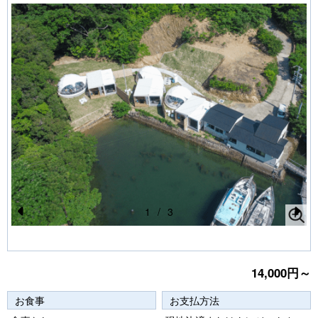
1
/
3
Pr
N
e
e
vi
xt
14,000円～
o
お食事
お支払方法
u