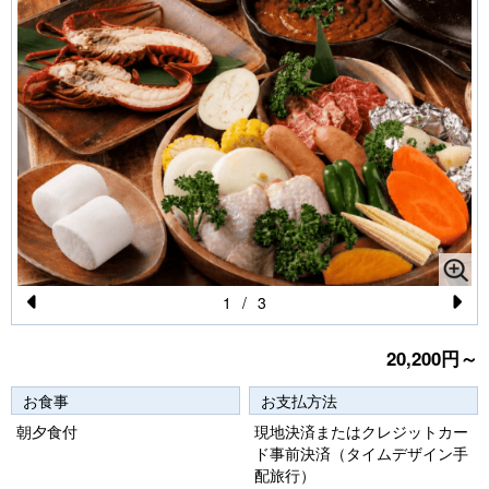
1
/
3
Pr
N
20,200円～
e
e
vi
xt
お食事
お支払方法
o
朝夕食付
現地決済またはクレジットカー
ド事前決済（タイムデザイン手
u
配旅行）