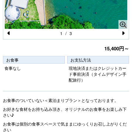
1
/
3
Pr
N
15,400円～
e
e
vi
xt
お食事
お支払方法
o
食事なし
現地決済またはクレジットカー
ド事前決済（タイムデザイン手
u
配旅行）
s
お食事のついていない＜素泊まりプラン＞となっております。
お好きな食材をお持ち込み頂き、オリジナルのお食事をお楽しみ下
さい♪
お食事は個別の食事スペースで気ままにゆっくりお召し上がりくだ
さい