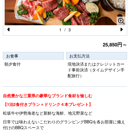
1
/
3
Pr
N
25,850円～
e
e
vi
xt
お食事
お支払方法
o
朝夕食付
現地決済またはクレジットカー
ド事前決済（タイムデザイン手
u
配旅行）
s
自然豊かな三重県の豪華なブランド食材を愉しむ
【1泊2食付きプラン＋ドリンク４本プレゼント】
松坂牛や伊勢海老など新鮮な海鮮、地元野菜など
日常では味わえないこだわりのグランピングBBQを各お部屋に備え
付けのBBQスペースで