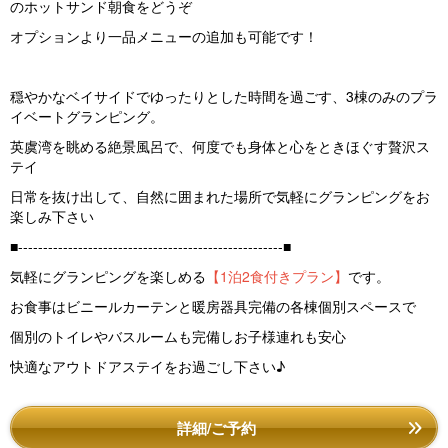
のホットサンド朝食をどうぞ
オプションより一品メニューの追加も可能です！
穏やかなベイサイドでゆったりとした時間を過ごす、3棟のみのプラ
イベートグランピング。
英虞湾を眺める絶景風呂で、何度でも身体と心をときほぐす贅沢ス
テイ
日常を抜け出して、自然に囲まれた場所で気軽にグランピングをお
楽しみ下さい
■-----------------------------------------------------■
気軽にグランピングを楽しめる
【1泊2食付きプラン】
です。
お食事はビニールカーテンと暖房器具完備の各棟個別スペースで
個別のトイレやバスルームも完備しお子様連れも安心
快適なアウトドアステイをお過ごし下さい♪
詳細/ご予約