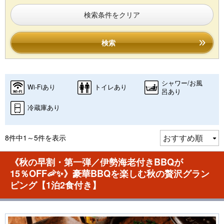
検索条件をクリア
検索
シャワー/お風
Wi-Fiあり
トイレあり
呂あり
冷蔵庫あり
8件中1～5件を表示
《秋の早割・第一弾／伊勢海老付きBBQが
15％OFF🦐✨》豪華BBQを楽しむ秋の贅沢グラン
ピング【1泊2食付き】