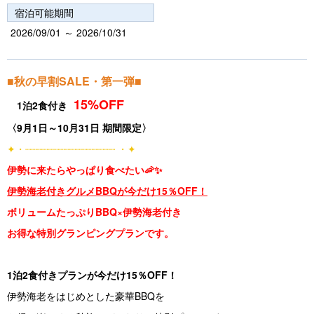
s
宿泊可能期間
2026/09/01 ～ 2026/10/31
■秋の早割SALE・第一弾■
15%OFF
1泊2食付き
〈9月1日～10月31日 期間限定〉
✦・┈┈┈┈┈┈┈┈┈┈┈┈┈┈┈┈ ・✦
伊勢に来たらやっぱり食べたい🦐✨
伊勢海老付きグルメBBQが今だけ15％OFF！
ボリュームたっぷりBBQ×伊勢海老付き
お得な特別グランピングプランです。
1泊2食付きプランが今だけ15％OFF！
伊勢海老をはじめとした豪華BBQを