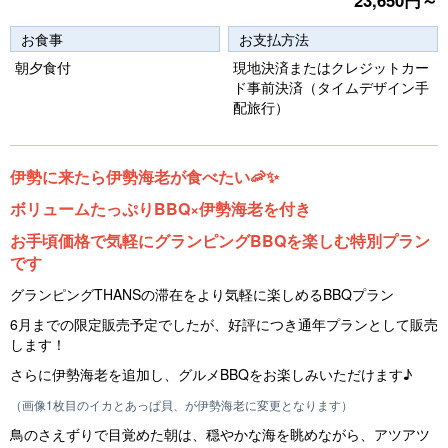
23,650円～
o
お食事
お支払方法
u
朝夕食付
現地決済またはクレジットカー
s
ド事前決済（タイムデザイン手
配旅行）
伊勢に来たら伊勢海老が食べたい🦐✨
ボリュームたっぷりBBQ×伊勢海老を付き
お手頃価格で気軽にグランピングBBQを楽しむ特別プラン
です
グランピングTHANSの滞在をより気軽に楽しめるBBQプラン
6月までの限定販売予定でしたが、好評につき通年プランとして販売
します！
さらに伊勢海老を追加し、グルメBBQをお楽しみいただけます♪
（画像1枚目のイカとあっぱ貝、が伊勢海老に変更となります）
鳥のさえずりで目覚めた朝は、穏やかな海を眺めながら、アツアツ