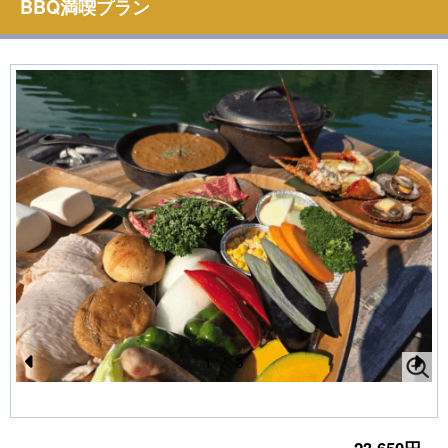
BBQ満喫プラン
1
/
3
Pr
N
e
e
vi
xt