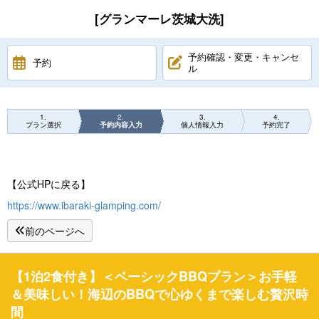
[グランマーレ茨城大洗]
予約確認・変更・キャンセ
予約
ル
1
2
3
4
プラン選択
予約内容入力
個人情報入力
予約完了
【公式HPに戻る】
https://www.ibaraki-glamping.com/
前のページへ
【1泊2食付き】＜ベーシックBBQプラン＞お手軽
＆美味しい！海辺のBBQで心ゆくまで楽しむ贅沢時
間