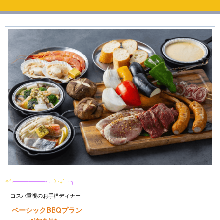
✧°˖
────———- .
☽ ‧₊˚
···╮
コスパ重視のお手軽ディナー
ベーシックBBQプラン