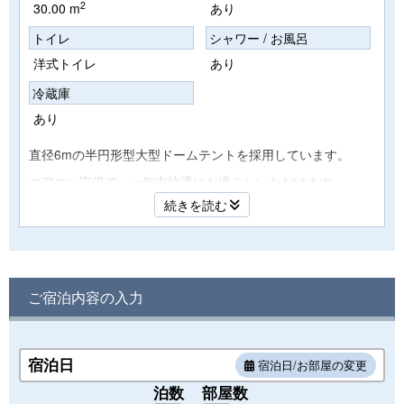
2
30.00 m
あり
トイレ
シャワー / お風呂
洋式トイレ
あり
冷蔵庫
あり
直径6mの半円形型大型ドームテントを採用しています。
エアコン完備で、一年中快適にお過ごしいただけます。
続きを読む
ベッド：シングルサイズ2台
※3名様以上でご就寝の場合はソファベッド/追加寝具でご就寝
となります。
ご宿泊内容の入力
宿泊日
宿泊日/お部屋の変更
泊数
部屋数