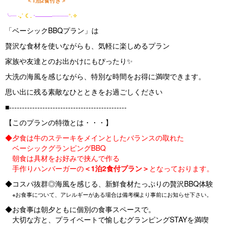
＜1泊2食付き＞
╰┈
‧₊˚ ☾.
⋅———────
°˖✧
「ベーシックBBQプラン」は
贅沢な食材を使いながらも、気軽に楽しめるプラン
家族や友達とのお出かけにもぴったり✨
大洗の海風を感じながら、特別な時間をお得に満喫できます。
思い出に残る素敵なひとときをお過ごしください
■----------------------------------------------
【このプランの特徴とは・・・】
◆夕食は牛のステーキをメインとしたバランスの取れた
ベーシックグランピングBBQ
朝食は具材をお好みで挟んで作る
手作りハンバーガーの
＜1泊2食付プラン＞
となっております。
◆コスパ抜群◎海風を感じる、新鮮食材たっぷりの贅沢BBQ体験
※お食事について、アレルギーがある場合は備考欄より事前にお知らせ下さい。
◆お食事は朝夕ともに個別の食事スペースで。
大切な方と、プライベートで愉しむグランピングSTAYを満喫