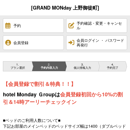
[GRAND MONday 上野御徒町]
予約確認・変更・キャンセ
予約
ル
会員ログイン ・ パスワード
会員登録
再発行
1
2
3
4
プラン選択
予約内容入力
個人情報入力
予約完了
【会員登録で割引＆特典！！】
hotel Monday Ｇroupは
会員登録初回から10%の割
引＆14時アーリーチェックイン
■ベッドのご利用人数について■
下記お部屋のメインベッドのベッドサイズ幅は1400（ダブルベッド