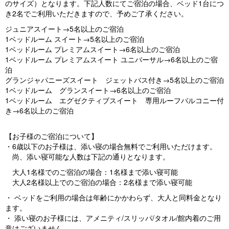
のサイズ）となります。下記人数にてご宿泊の場合、ベッド1台につ
き2名でご利用いただきますので、予めご了承ください。
ジュニアスイート→5名以上のご宿泊
1ベッドルーム スイート→5名以上のご宿泊
1ベッドルーム プレミアムスイート→6名以上のご宿泊
1ベッドルーム プレミアムスイート ユニバーサル→6名以上のご宿
泊
グランジャパニーズスイート ジェットバス付き→5名以上のご宿泊
1ベッドルーム グランスイート→6名以上のご宿泊
1ベッドルーム エグゼクティブスイート 専用ルーフバルコニー付
き→6名以上のご宿泊
【お子様のご宿泊について】
・6歳以下のお子様は、添い寝の場合無料でご利用いただけます。
尚、添い寝可能な人数は下記の通りとなります。
大人1名様でのご宿泊の場合：1名様まで添い寝可能
大人2名様以上でのご宿泊の場合：2名様まで添い寝可能
・ ベッドをご利用の場合は年齢にかかわらず、大人と同料金となり
ます。
・ 添い寝のお子様には、アメニティ/スリッパ/タオル/館内着のご用
意はございません。