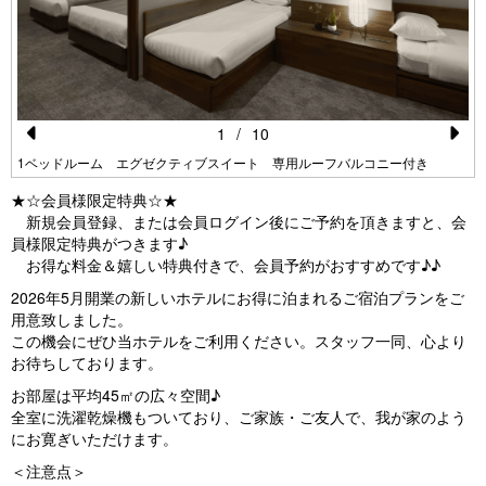
1
/
10
Pr
N
1ベッドルーム エグゼクティブスイート 専用ルーフバルコニー付き
e
e
★☆会員様限定特典☆★
vi
xt
新規会員登録、または会員ログイン後にご予約を頂きますと、会
員様限定特典がつきます♪
o
お得な料金＆嬉しい特典付きで、会員予約がおすすめです♪♪
u
2026年5月開業の新しいホテルにお得に泊まれるご宿泊プランをご
s
用意致しました。
この機会にぜひ当ホテルをご利用ください。スタッフ一同、心より
お待ちしております。
お部屋は平均45㎡の広々空間♪
全室に洗濯乾燥機もついており、ご家族・ご友人で、我が家のよう
にお寛ぎいただけます。
＜注意点＞