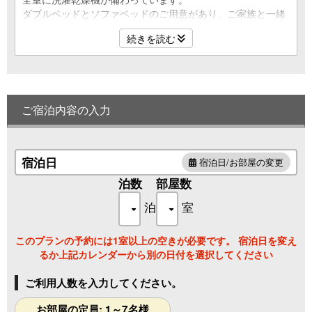
ダブルベッドとソファベッドのご用意があり、ご家族と一緒
に長期滞在でもご自宅のようにお寛ぎいただけます。
続きを読む
〇広さ：45.83平米
〇ベッド：ダブルベッド2台＋ソファベッド3台
〇定員9名（大人最大7名＋添い寝最大2名）
〇全室Wi-Fi無料
〇オリジナルマットレス
ご宿泊内容の入力
〇バスタブ付
※ソファベッドのベッドメイクはお客様ご自身にてお願いし
ております。
宿泊日
宿泊日/お部屋の変更
※メインベッドのベッドサイズ幅は「W1400」（ダブルベッ
ドのサイズ）となります。下記人数にてご宿泊の場合、ベッ
泊数
部屋数
ド1台につき2名でご利用いただきますので、予めご了承くだ
泊
室
さい。
1ベッドルーム プレミアムスイート→6名以上のご宿泊
このプランの予約には1室以上の空きが必要です。 宿泊日を変え
るか上記カレンダーから別の日付を選択してください
■□客室内設備□■
〇乾燥機付き洗濯機
ご利用人数を入力してください。
〇掃除機
〇大型冷蔵庫
お部屋の定員: 1～7名様