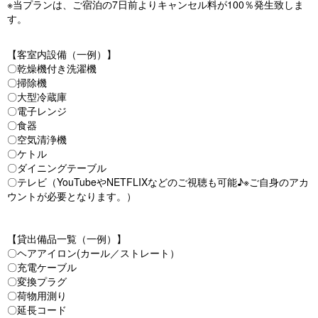
※当プランは、ご宿泊の7日前よりキャンセル料が100％発生致しま
す。
【客室内設備（一例）】
〇乾燥機付き洗濯機
〇掃除機
〇大型冷蔵庫
〇電子レンジ
〇食器
〇空気清浄機
〇ケトル
〇ダイニングテーブル
〇テレビ（YouTubeやNETFLIXなどのご視聴も可能♪※ご自身のアカ
ウントが必要となります。）
【貸出備品一覧（一例）】
〇ヘアアイロン(カール／ストレート）
〇充電ケーブル
〇変換プラグ
〇荷物用測り
〇延長コード