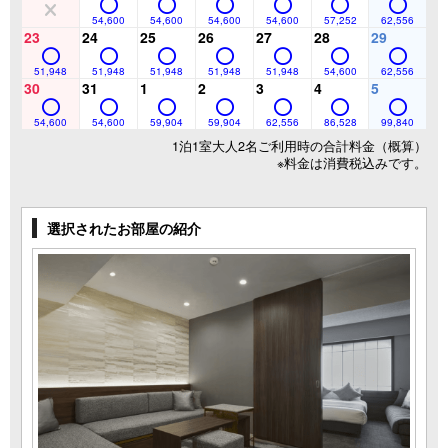
54,600
54,600
54,600
54,600
57,252
62,556
23
24
25
26
27
28
29
51,948
51,948
51,948
51,948
51,948
54,600
62,556
30
31
1
2
3
4
5
54,600
54,600
59,904
59,904
62,556
86,528
99,840
1泊1室大人2名ご利用時の合計料金（概算）
※料金は消費税込みです。
選択されたお部屋の紹介