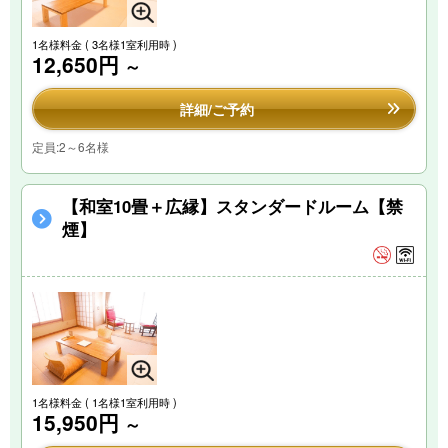
1名様料金
( 3名様1室利用時 )
12,650円
～
詳細/ご予約
定員:2～6名様
【和室10畳＋広縁】スタンダードルーム【禁
煙】
1名様料金
( 1名様1室利用時 )
15,950円
～