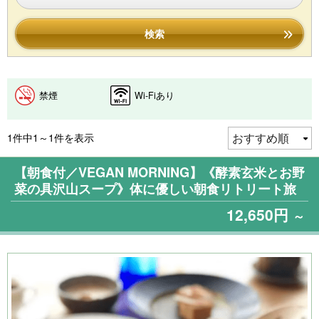
検索
禁煙
Wi-Fiあり
1件中1～1件を表示
【朝食付／VEGAN MORNING】《酵素玄米とお野
菜の具沢山スープ》体に優しい朝食リトリート旅
12,650円
～