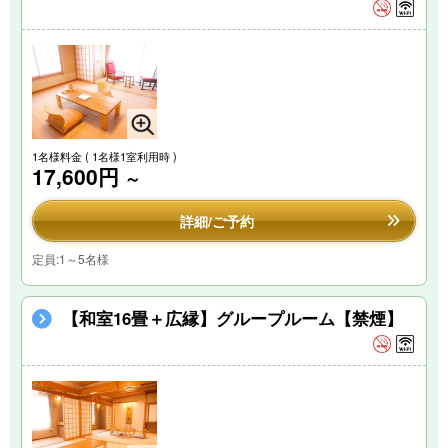
1名様料金
( 1名様1室利用時 )
17,600円
～
詳細/ご予約
定員:1～5名様
【和室16畳＋広縁】グループルーム【禁煙】