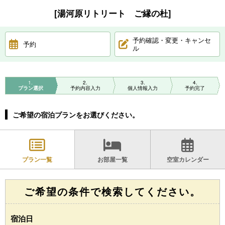
[湯河原リトリート ご縁の杜]
予約確認・変更・キャンセ
予約
ル
1
2
3
4
プラン選択
予約内容入力
個人情報入力
予約完了
ご希望の宿泊プランをお選びください。
プラン一覧
お部屋一覧
空室カレンダー
ご希望の条件で検索してください。
宿泊日