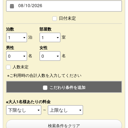
日付未定
泊数
部屋数
泊
室
男性
女性
名
名
人数未定
※ご利用時の合計人数を入力してください
こだわり条件を追加
※大人1名様あたりの料金
～
検索条件をクリア