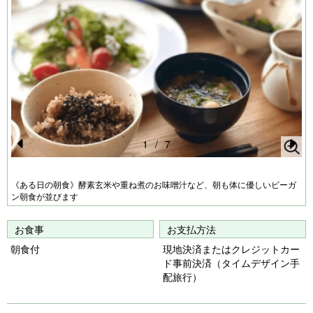
1
/
7
Pr
N
e
e
《ある日の朝食》酵素玄米や重ね煮のお味噌汁など、朝も体に優しいビーガ
ン朝食が並びます
vi
xt
o
お食事
お支払方法
u
朝食付
現地決済またはクレジットカー
s
ド事前決済（タイムデザイン手
配旅行）