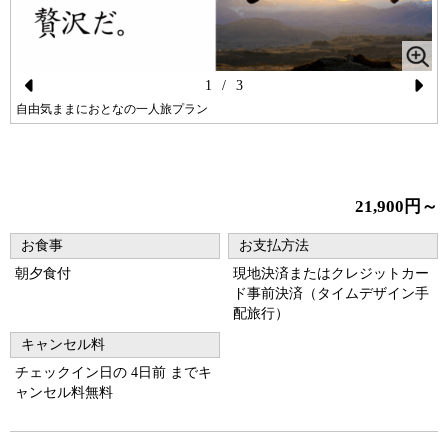
1
/
3
Pr
N
自由気ままにおとなの一人旅プラン
ev
ex
メ
io
t
us
21,900円～
お食事
お支払方法
朝夕食付
現地決済またはクレジットカー
ド事前決済（タイムデザイン手
配旅行）
キャンセル料
チェックイン日の 4日前 までキ
ャンセル料無料