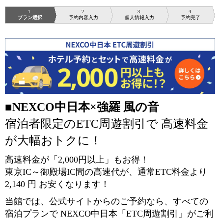
1
2
3
4
プラン選択
予約内容入力
個人情報入力
予約完了
■
NEXCO中日本×強羅 風の音
宿泊者限定のETC周遊割引で 高速料金
が大幅おトクに！
高速料金が「2,000円以上」もお得！
東京IC～御殿場IC間の高速代が、通常ETC料金より
2,140 円 お安くなります！
当館では、公式サイトからのご予約なら、すべての
宿泊プランで NEXCO中日本「ETC周遊割引」がご利