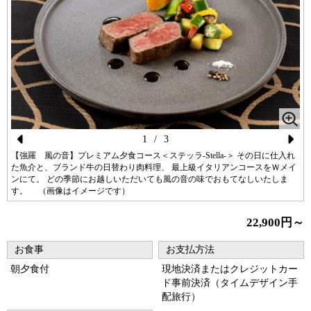
1
/
3
Pr
N
【強羅 風の音】プレミアム夕食コース＜ステッラ-Stella-＞ その日に仕入れ
た魚介と、ブランド牛の日替わり肉料理、 最上級イタリアンコースをＷメイ
ev
ex
ンにて。 どの季節にお越しいただいても風の音の味でおもてなしいたしま
す。 （画像はイメージです）
io
t
us
22,900円～
お食事
お支払方法
朝夕食付
現地決済またはクレジットカー
ド事前決済（タイムデザイン手
配旅行）