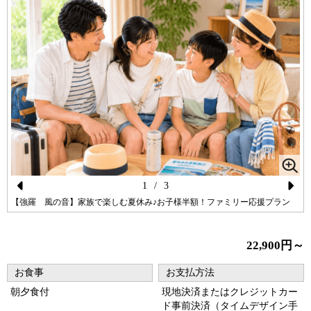
1
/
3
Pr
N
【強羅 風の音】家族で楽しむ夏休み♪お子様半額！ファミリー応援プラン
ev
ex
io
t
22,900円～
us
お食事
お支払方法
朝夕食付
現地決済またはクレジットカー
ド事前決済（タイムデザイン手