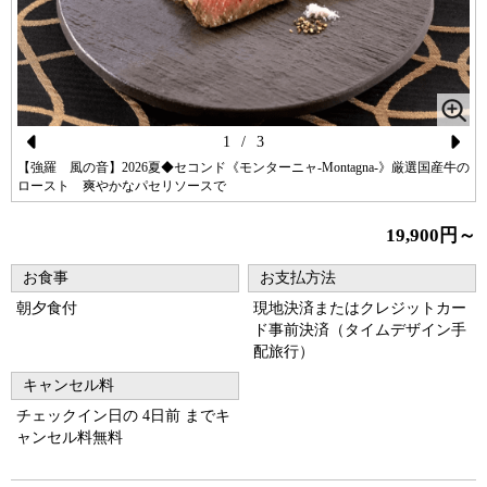
1
/
3
Pr
N
【強羅 風の音】2026夏◆セコンド《モンターニャ-Montagna-》厳選国産牛の
ロースト 爽やかなパセリソースで
ev
ex
io
t
19,900円～
us
お食事
お支払方法
朝夕食付
現地決済またはクレジットカー
ド事前決済（タイムデザイン手
配旅行）
キャンセル料
チェックイン日の 4日前 までキ
ャンセル料無料