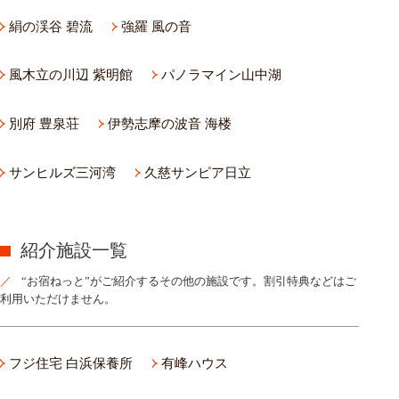
絹の渓谷 碧流
強羅 風の音
風木立の川辺 紫明館
パノラマイン山中湖
別府 豊泉荘
伊勢志摩の波音 海楼
サンヒルズ三河湾
久慈サンピア日立
紹介施設一覧
“お宿ねっと”がご紹介するその他の施設です。割引特典などはご
利用いただけません。
フジ住宅 白浜保養所
有峰ハウス