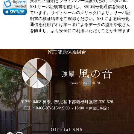
実在性の証明とプライバシー保護のため、DigiCertの
SSLサーバ証明書を使用し、SSL暗号化通信を実現し
ています。サイトシールのクリックにより、サーバ証
明書の検証結果をご確認ください。SSLによる暗号化
通信を利用すれば第三者によるデータの盗用や改ざん
を防止し、より安全にご利用いただくことが出来ます
NTT健康保険組合
〒250-0408 神奈川県足柄下郡箱根町強羅1320-526
TEL：0460-87-6164
/ 9:00 ~ 18:00
※休館日を除く
Official SNS