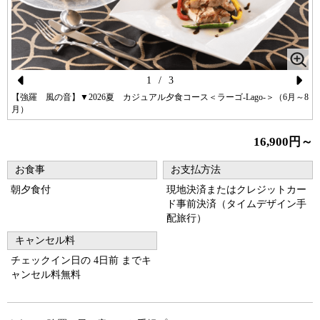
1
/
3
Pr
N
【強羅 風の音】▼2026夏 カジュアル夕食コース＜ラーゴ-Lago-＞（6月～8
月）
ev
ex
io
t
16,900円～
us
お食事
お支払方法
朝夕食付
現地決済またはクレジットカー
ド事前決済（タイムデザイン手
配旅行）
キャンセル料
チェックイン日の 4日前 までキ
ャンセル料無料