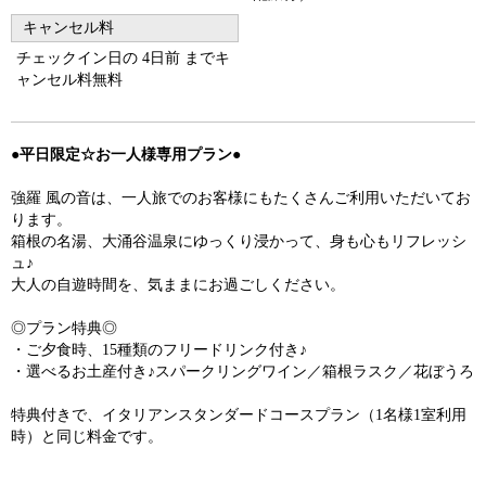
キャンセル料
チェックイン日の 4日前 までキ
ャンセル料無料
●平日限定☆お一人様専用プラン●
強羅 風の音は、一人旅でのお客様にもたくさんご利用いただいてお
ります。
箱根の名湯、大涌谷温泉にゆっくり浸かって、身も心もリフレッシ
ュ♪
大人の自遊時間を、気ままにお過ごしください。
◎プラン特典◎
・ご夕食時、15種類のフリードリンク付き♪
・選べるお土産付き♪スパークリングワイン／箱根ラスク／花ぼうろ
特典付きで、イタリアンスタンダードコースプラン（1名様1室利用
時）と同じ料金です。