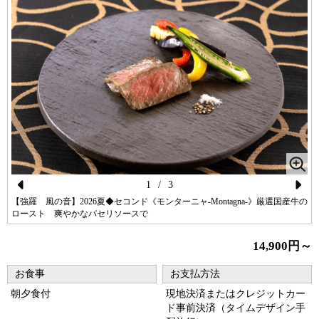
1
/
3
Pr
N
【強羅 風の音】2026夏◆セコンド《モンターニャ-Montagna-》厳選国産牛の
ロースト 爽やかなパセリソースで
ev
ex
io
t
14,900円～
us
お食事
お支払方法
朝夕食付
現地決済またはクレジットカー
ド事前決済（タイムデザイン手