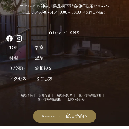
〒250-0408 神奈川県足柄下郡箱根町強羅1320-526
TEL：0460-87-6164
/ 9:00 ~ 18:00
※休館日を除く
Official SNS
TOP
客室
料理
温泉
施設案内
箱根観光
アクセス
過ごし方
宿泊予約
お知らせ
宿泊約款
個人情報保護方針
個人情報保護規程
お問い合わせ
宿泊予約
Reservation