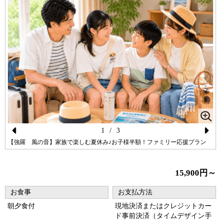
1
/
3
Pr
N
【強羅 風の音】家族で楽しむ夏休み♪お子様半額！ファミリー応援プラン
ev
ex
io
t
15,900円～
us
お食事
お支払方法
朝夕食付
現地決済またはクレジットカー
ド事前決済（タイムデザイン手