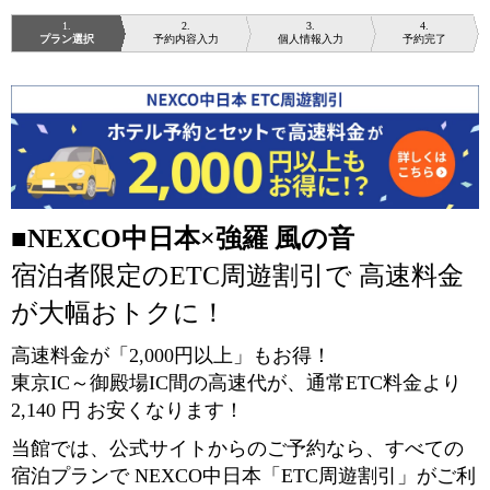
1
2
3
4
プラン選択
予約内容入力
個人情報入力
予約完了
■
NEXCO中日本×強羅 風の音
宿泊者限定のETC周遊割引で 高速料金
が大幅おトクに！
高速料金が「2,000円以上」もお得！
東京IC～御殿場IC間の高速代が、通常ETC料金より
2,140 円 お安くなります！
当館では、公式サイトからのご予約なら、すべての
宿泊プランで NEXCO中日本「ETC周遊割引」がご利