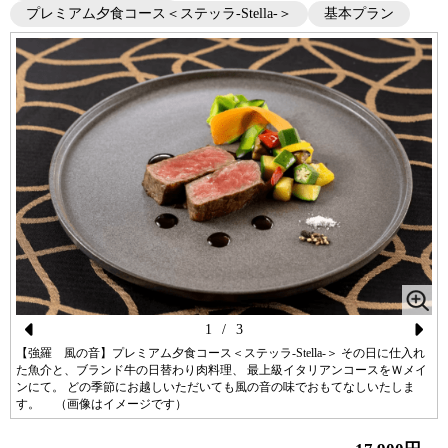
プレミアム夕食コース＜ステッラ-Stella-＞
基本プラン
1
/
3
Pr
N
【強羅 風の音】プレミアム夕食コース＜ステッラ-Stella-＞ その日に仕入れ
た魚介と、ブランド牛の日替わり肉料理、 最上級イタリアンコースをＷメイ
ev
ex
ンにて。 どの季節にお越しいただいても風の音の味でおもてなしいたしま
す。 （画像はイメージです）
io
t
us