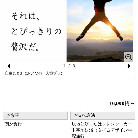
1
/
3
Pr
N
自由気ままにおとなの一人旅プラン
ev
ex
メ
io
t
us
16,900円～
お食事
お支払方法
朝夕食付
現地決済またはクレジットカー
ド事前決済（タイムデザイン手
配旅行）