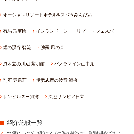
オーシャンリゾートホテル&スパうみんぴあ
有馬 瑞宝園
インランド・シー・リゾート フェスパ
絹の渓谷 碧流
強羅 風の音
風木立の川辺 紫明館
パノラマイン山中湖
別府 豊泉荘
伊勢志摩の波音 海楼
サンヒルズ三河湾
久慈サンピア日立
紹介施設一覧
“お宿ねっと”がご紹介するその他の施設です。割引特典などはご