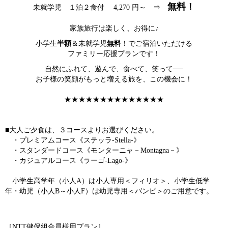
無料！
未就学児 １泊２食付 4,270 円～ ⇒
家族旅行は楽しく、お得に♪
小学生
半額
＆未就学児
無料
！でご宿泊いただける
ファミリー応援プランです！
自然にふれて、遊んで、食べて、笑って──
お子様の笑顔がもっと増える旅を、この機会に！
★★★★★★★★★★★★★★
■大人ご夕食は、３コースよりお選びください。
・プレミアムコース《ステッラ-Stella-》
・スタンダードコース《モンターニャ－Montagna－》
・カジュアルコース《ラーゴ-Lago-》
小学生高学年（小人A）は小人専用＜フィリオ＞、小学生低学
年・幼児（小人B～小人F）は幼児専用＜バンビ＞のご用意です。
［NTT健保組合員様用プラン］