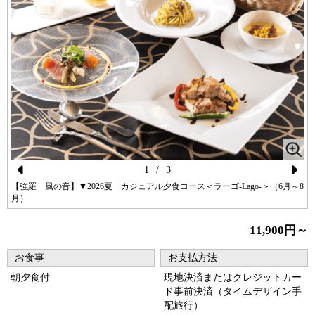
1
/
3
Pr
N
【強羅 風の音】▼2026夏 カジュアル夕食コース＜ラーゴ-Lago-＞（6月～8
月）
ev
ex
io
t
11,900円～
us
お食事
お支払方法
朝夕食付
現地決済またはクレジットカー
ド事前決済（タイムデザイン手
配旅行）