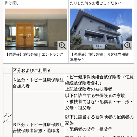
掛け流し
たりした時をお過ごしください
【強羅荘】施設外観｜エントランス
【強羅荘】施設外観｜お客様専用駐
車場から
区分およびご利用者
トピー健康保険組合被保険者（任意
Ａ区分：トピー健康保険組
継続被保険者含む）
合加入者
上記被保険者の被扶養者
以下に該当する被保険者の家族
・被扶養ではない配偶者・子・孫・
父母・祖父母
メン
以下に該当する被保険者の配偶者の
バー
家族
Ｂ区分：トピー健康保険組
・配偶者の父母・祖父母
合被保険者家族・退職者