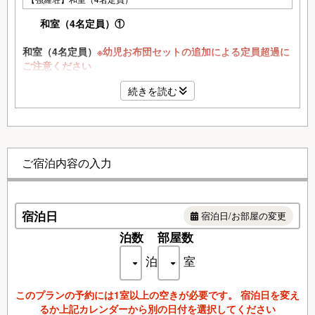
和室（4名定員）①
和室（4名定員）
※幼児お布団セットの追加による定員超過に
ご注意ください
1室あたり2名様以上でのご利用が基本となります。
続きを読む
ただし、A区分・B区分のお客様に限り、大人1名様利用を承
ります。（現地にて追加料金*2,420円を頂戴いたします
*2026年8月時点）
客室
トイレ（ウォシュレット付）、洗面、テレビ、冷蔵
ご宿泊内容の入力
設備
庫、金庫、電気ポット、ドライヤー、Wi-Fi対応
アメ
ハブラシ、ひげそり、シャワーキャップ、ヘアーブラ
ニテ
シ、コットンセット
ィ
宿泊日
宿泊日/お部屋の変更
泊数
部屋数
当施設は３階建ての構造となっておりますが、館内にエレベ
ーターの設備はございません。
泊
室
各階へのご移動は階段のみのご利用となります。
※２０２４年１０月より館内全面禁煙となりました。
このプランの予約には1室以上の空きが必要です。 宿泊日を変え
るか上記カレンダーから別の日付を選択してください