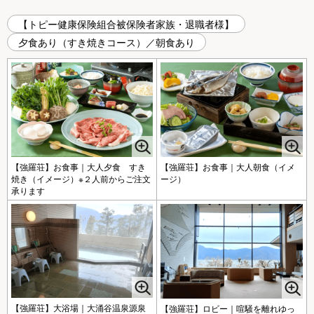
【トピー健康保険組合被保険者家族・退職者様】
夕食あり（すき焼きコース）／朝食あり
【強羅荘】お食事｜大人夕食 すき
【強羅荘】お食事｜大人朝食（イメ
焼き（イメージ）※２人前からご注文
ージ）
承ります
【強羅荘】大浴場｜大涌谷温泉源泉
【強羅荘】ロビー｜喧騒を離れゆっ