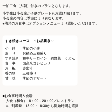
一泊二食（夕朝）付きのプランとなります。
小学生は小会席か子供プレートもお選び頂けます。
小会席の内容は季節により異なります。
※幼児のお食事はオプションメニューより選択いただけます。
すき焼きコース ～お品書き～
小 鉢 季節の小鉢
造 り お勧め三種盛り
すき焼き 和牛サーロイン 鍋野菜 うどん
食 事 国産米コシヒカリ
お 椀 赤出汁
香の物 三種盛り
甘 味 季節のデザート
■お食事時間＆会場
夕食（和食）18：00～20：00／レストラン
※ご到着時、18:00・18:30から開始時間を選択