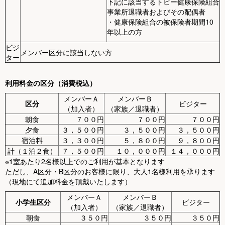
下記に該当するトピー健康保険組合
事業所退職者およびその配偶者
・健康保険組合の被保険者期間10
年以上の方
ビジ
メンバー区分に該当しない方
ター
利用料金の区分（消費税込）
メンバーＡ
メンバーＢ
区分
ビジター
（加入者）
（家族／退職者）
朝食
７００円
７００円
７００円
夕食
３，５００円
３，５００円
３，５００円
宿泊料
３，３００円
５，８００円
９，８００円
計（１泊２食）
７，５００円
１０，０００円
１４，０００円
※1室あたり2名様以上でのご利用が基本となります
ただし、A区分・B区分のお客様に限り、大人1名様利用を承ります
（現地にて追加料金を頂戴いたします）
メンバーＡ
メンバーＢ
小学生区分
ビジター
（加入者）
（家族／退職者）
朝食
３５０円
３５０円
３５０円