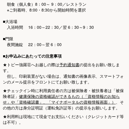
朝食（個人食）8：00～ 9：00／レストラン
※ご到着時、8:00・8:30から開始時間を選択
■大浴場
入浴時間 16：00～22：30／翌 6：30～9：30
■門限
夜間施錠 22：00～翌 6：00
■
お申込みにあたっての注意事項
★トピー強羅荘へお越しの際は
予約通知書
の提出をお願い致しま
す。
但し、印刷装置がない場合は、通知書の画像表示、スマートフォ
ンのメール提示をフロントにてお願い致します。
★チェックイン時に利用責任者の方は被保険者・被扶養者は「被保
険者証」
健康保険の資格確認ができるもの（「資格情報のお知ら
せ」や「資格確認書」、「マイナポータルの資格情報画面」）
、そ
の他の方は身分証明証（運転免許証等）の提示をお願いします。
★利用料は現地にて現金でお支払いください（クレジットカード等
は不可）。