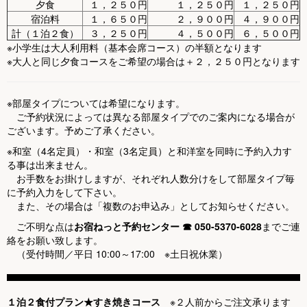
夕食
１，２５０円
１，２５０円
１，２５０円
宿泊料
１，６５０円
２，９００円
４，９００円
計（１泊２食）
３，２５０円
４，５００円
６，５００円
※小学生は大人利用料（基本会席コース）の半額となります
※大人と同じ夕食コースをご希望の場合は＋２，２５０円となります
※部屋タイプについては希望になります。
ご予約状況によっては異なる部屋タイプでのご案内になる場合が
ございます。予めご了承ください。
※和室（4名定員）・和室（3名定員）と和洋室を同時に予約入力す
る事は出来ません。
お手数をお掛けしますが、それぞれ人数分けをして部屋タイプ毎
に予約入力をして下さい。
また、その場合は「複数のお申込み」としてお知らせください。
ご不明な点は
お宿ねっと予約センター
☎ 050-5370-6028
までご連
絡をお願い致します。
（受付時間／平日 10:00～17:00 ※土日祝休業）
１泊２食付プラン★すき焼きコース
※２人前からご注文承ります