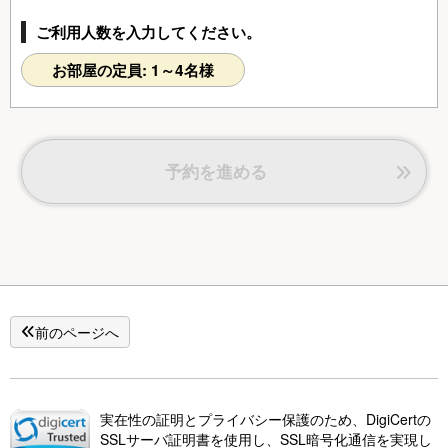
２０１（大観：和４）、２０２（神山：和４）、２０３（早
ご利用人数を入力してください。
雲：和４）、２０５（明星：和４）
お部屋の定員: 1～4名様
予約を進める
前のページへ
実在性の証明とプライバシー保護のため、DigiCertの
SSLサーバ証明書を使用し、SSL暗号化通信を実現し