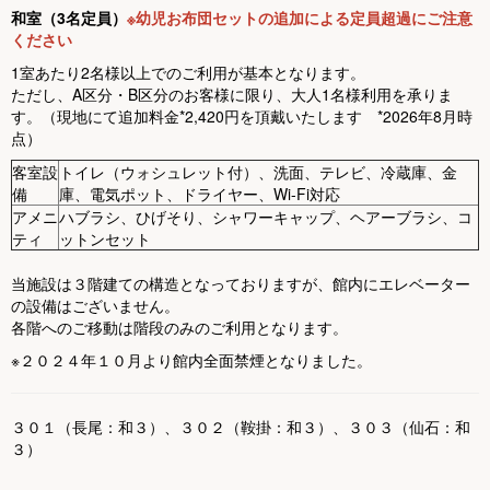
和室（3名定員）
※幼児お布団セットの追加による定員超過にご注意
ください
1室あたり2名様以上でのご利用が基本となります。
ただし、A区分・B区分のお客様に限り、大人1名様利用を承りま
す。（現地にて追加料金*2,420円を頂戴いたします *2026年8月時
点）
客室設
トイレ（ウォシュレット付）、洗面、テレビ、冷蔵庫、金
備
庫、電気ポット、ドライヤー、Wi-Fi対応
アメニ
ハブラシ、ひげそり、シャワーキャップ、ヘアーブラシ、コ
ティ
ットンセット
当施設は３階建ての構造となっておりますが、館内にエレベーター
の設備はございません。
各階へのご移動は階段のみのご利用となります。
※２０２４年１０月より館内全面禁煙となりました。
３０１（長尾：和３）、３０２（鞍掛：和３）、３０３（仙石：和
３）