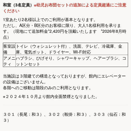
和室（3名定員）
※幼児お布団セットの追加による定員超過にご注意
ください
1室あたり2名様以上でのご利用が基本となります。
ただし、A区分・B区分のお客様に限り、大人1名様利用を承りま
す。（現地にて追加料金*2,420円を頂戴いたします *2026年8月時
点）
客室設
トイレ（ウォシュレット付）、洗面、テレビ、冷蔵庫、金
備
庫、電気ポット、ドライヤー、Wi-Fi対応
アメニ
ハブラシ、ひげそり、シャワーキャップ、ヘアーブラシ、コ
ティ
ットンセット
当施設は３階建ての構造となっておりますが、館内にエレベーター
の設備はございません。
各階へのご移動は階段のみのご利用となります。
※２０２４年１０月より館内全面禁煙となりました。
３０１（長尾：和３）、３０２（鞍掛：和３）、３０３（仙石：和
３）