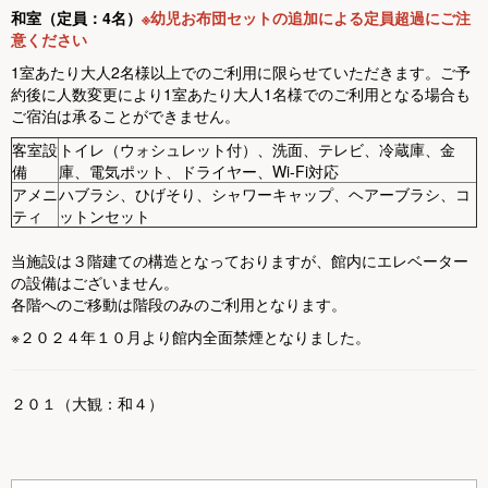
和室（定員：4名）
※幼児お布団セットの追加による定員超過にご注
意ください
1室あたり大人2名様以上でのご利用に限らせていただきます。ご予
約後に人数変更により1室あたり大人1名様でのご利用となる場合も
ご宿泊は承ることができません。
客室設
トイレ（ウォシュレット付）、洗面、テレビ、冷蔵庫、金
備
庫、電気ポット、ドライヤー、Wi-Fi対応
アメニ
ハブラシ、ひげそり、シャワーキャップ、ヘアーブラシ、コ
ティ
ットンセット
当施設は３階建ての構造となっておりますが、館内にエレベーター
の設備はございません。
各階へのご移動は階段のみのご利用となります。
※２０２４年１０月より館内全面禁煙となりました。
２０１（大観：和４）